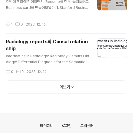
necessary to run and develop user mode file sy
이번에 학회에 참여하면서, Resume를 한 번 돌려보려고
stems on Windows. The installer supports..
Business card를 만들어보았다. 1. Stanford Busines
s card 관련 공식 웹 https://identity.stanford.edu/p
rint/business-cards/ Business Cards - Identity
작성시간
1
0
2023. 12. 16.
Guide identity.stanford.edu 공식 business card
의 포맷을 활용해서, 온라인 웹주문을 쉽게 할 수 있다. 근
데 배송비, 인쇄비 따지고 보니 온라인으로 구매하는게 그
Radiology reports의 Causal relation
렇게 싼것같진 않았다. 2. PIP 인쇄소 따라서, 직접 굳이 만
ship
들 것 없이, 학교 바로 근처에 있는 PIP 라는 인쇄소가 있
글 내용
다. PIP 공식적으로 Stanford에서 추천하는 vendor로
Informatics in Radiology: Radiology Gamuts Ont
지정되어있는데, 다음의 포맷..
ology: Differential Diagnosis for the Semantic W
eb Charles E. Kahn, Jr., 교수님께서 스탠포드에 방문
작성시간
0
0
2023. 12. 14.
하셔서 좋은 강의를 해주셨다. 아래는 발표를 들으면서 정
리한 내용이다. Radiology reports의 text data와, Ba
yesian network를 활용해서, Pair-wise statistics보
더보기
다 더 좋은 Ontology간의 causal relationship을 추론
하는 연구이다. JOURNAL OF THE AMERICAN MEDI
CAL INFORMATICS ASSOCIATION (JAMIA)에 실
린 논문 이 저널은 IF가 막 높진 않지만, 사실상 medi..
의안내
티스토리
로그인
고객센터