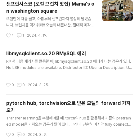
실 수 있습니다 !!!4월 13일 - 6월 30일: 주말 (토요일, 일
샌프란시스코 (로컬 브런치 맛집) Mama's o
요일) 및 공휴일7월 1일 ~ 8월 16일: 모든 날짜8월 17일
n washington square
~ 10월 27일: 주말 (토요일, 일요일) 및 공휴일 ( 2024년
글 내용
이후로는 아래의 사이트에서 자세한 정보를 확인해주세요.
오랜만에 차를 끌고, 아침부터 샌프란까지 열심히 달렸습
) https://www.recreation.gov/timed-entry/10086
니다. 브런치를 먹기위해!! 오늘의 내돈내산, 절대적 미각의
745 Yosemite National Park Ticketed..
미식가 세명이 맛집 탐방 및 평가를 내리기위해, 샌프란에
작성시간
4
1
2024. 4. 19.
도착했습니다. 바로 Mama's on washington sqaure
https://maps.app.goo.gl/LhoLyphmKe5UWCBR8
Mama's On Washington Square · 1701 Stockton
libmysqlclient.so.20 RMySQL 에러
St, San Francisco, CA 94133 미국 ★★★★☆ · 브
글 내용
R에서 다음 패키지를 활용할 때, libmysqlclient.so.20 에러가 나는 경우가 있다.
런치 식당 www.google.com Mama's 는 현지인들에
No LSB modules are available. Distributor ID: Ubuntu Description: Ub
게 유명하고, 인기 있는 로컬 브런치 식당이어서 줄을 설 각
untu 22.04.4 LTS Release: 22.04 Codename: jammy R 4.3.2와 Ubuntu
오를 해야해요 ㅠ 저희도 11시 조금 넘어서 도착했더니 앞
22.04를 활용중. 뭔가 에러가 해결하기 쉽지 않았는데, libmysqlclient.so.20 설
에 6팀 정도 기다리고 있었어요. Mama's 내부가 넓지 않
작성시간
0
0
2024. 3. 25.
치만으로 끝나지 않아서, 다시 삽질하지 않도록 블로그 포스팅. > library(RMySQ
고, ..
L) Error: package or namespace load failed for ‘RMySQL’ in dyn.load
(file, DLLpath = DLLpath, ...): unable ..
pytorch hub, torchvision으로 받은 모델의 forward 가져
오기
글 내용
Transfer learning을 수행해야할 때, torch의 hub를 활용해서 기존의 pretrain
ed model을 가져오는 경우가 많이 있다. 그러나, 단순히 마지막 fully connecte
d layer만을 없애고 싶은게 아니라, 중간의 feature부터 활용하고 싶은 경우가 있
작성시간
0
0
2024. 3. 9.
는데, 이런 경우는 forward 함수를 건드리면 제일 간편하다. 예를 들어, vision tra