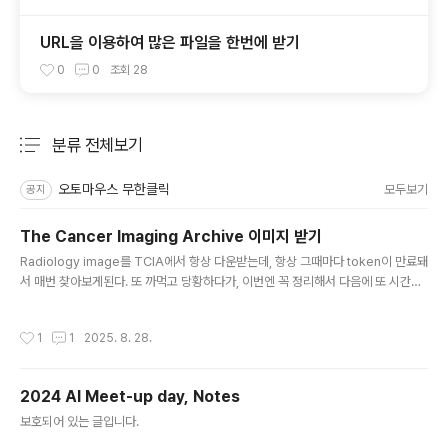
URL을 이용하여 많은 파일을 한번에 받기
0
0
조회
28
분류 전체보기
주요 글 목록
오토마우스 무한클릭
모두보기
공지
The Cancer Imaging Archive 이미지 받기
글 내용
Radiology image를 TCIA에서 항상 다운받는데, 항상 그때마다 token이 만료돼
서 매번 찾아보게된다. 또 까먹고 당황하다가, 이번엔 꼭 정리해서 다음에 또 시간을
낭비하지 않기 위해 기록하기로 함. 1. TCIA 데이터를 찾아, .TCIA 파일을 다운받는
다. 예를 들면 CBIS-DDSM 같은.. Mammography 이미지 데이터셋https://ww
작성시간
1
1
2025. 8. 28.
w.cancerimagingarchive.net/collection/cbis-ddsm/근데 다운로드를 누르
면 진짜 이미지를 바로 받는건 아니고, .tcia 포맷의 파일이 다운받아진다.예를 들면
이렇게: CBIS-DDSM-All-doiJNLP-zzWs5zfZ.tcia 2. NBIA Data Retrieve
2024 AI Meet-up day, Notes
r 를 설치한다.https://wiki...
글 내용
보호되어 있는 글입니다.