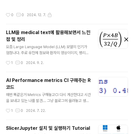
작성시간
0
0
2024. 12. 7.
LLM을 medical text에 활용해보면서 느낀
점 및 정리
글 내용
요즘 Large Language Model (LLM) 모델의 인기가
엄청나다. 주로 유전체 정보와 환자의 영상이미지, 병리이
미지 등을 다루다가, 이제는 pathology 및 radiology r
작성시간
1
0
2024. 9. 2.
eport까지도 다루게 됐다. 모든 연구자들은 빠르게 아무
도 안해본 데이터를 활용해서 새로운 결과를 만들어 좋은
저널페이퍼를 출간하고 싶은 법.. 나도 텍스트 데이터에 전
AI Performance metrics CI 구해주는 R
혀 관심이 없다가 이번에 LLM을 활용해보면서 든 생각들
코드
을 정리해보았다. 필요한 GPU 메모리는 어느정도인가?
글 내용
현재 내가 쓰고있는 GPU는 A6000 * 8개짜리로, 각 gp
매번 똑같은거 Metrics 구해놓고CI 다시 계산한다고 시간
u는 대략 48기가의 용량을 갖는다.내 경험상, 이 정도의 서
을 보내고 있는 나를 발견.... 그냥 블로그에 올려놓고 생각
버 스팩이면 7B 사이즈 정도의 텍스트는 충분히 처리할 수
나면 편하게 와서 긁어 쓰려구 포스팅 함수 정의 library(b
작성시간
1
0
2024. 7. 22.
있었다.대략 7,000 ~ 12,000 개 정도로 된 i..
oot)library(Epi)library(pROC)calc_metrics functi
on(data, indices) { d data[indices, ] tp sum(d
$predictions == 1 & d$label == 1) tn sum(d$pr
SlicerJupyter 설치 및 실행하기 Tutorial
edictions == 0 & d$label == 0) fp sum(d$pred
글 내용