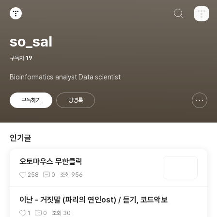
검색하기
티스토리
so_sal
구독자
19
Bioinformatics analyst Data scientist
구독하기
방명록
신고하기 레이어
열기
인기글
오토마우스 무한클릭
258
0
조회
956
이난 - 거짓말 (파리의 연인ost) / 듣기, 코드악보
1
0
조회
30