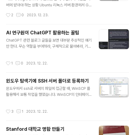
버에 받아야 하는 상황 Ubuntu 리눅스 서버 환경에서 Go
ogle Drive와의 동기화를 시도했으나, google-drive-
작성시간
2
0
2023. 12. 23.
ocamlfuse와 rclone을 사용하는 과정에서 여러 어려움
이 있었습니다. 제 서버 환경은 GUI가 없어서, OAuth 인
증 과정에서 리디렉션과 인증 코드 입력이 필요했습니다.
AI 연구원이 ChatGPT 활용하는 꿀팁
google-drive-ocamlfuse의 경우, 서버 설정과 리디렉
글 내용
ChatGPT 관련 블로그 글들을 보면 대부분 추상적인 얘기
션 URI 문제가 복잡했으며, rclone도 비슷한 인증 과정을
만 한다. 무슨 역할을 부여하라, 구체적으로 물어봐라, 기타
요구했습니다. 아무튼, 정리하면 google-drive-ocamlf
등등.. 별로 도움도 되지 않고, 매번 ChatGPT와 토론하기
use는 사용자 인증을 필요로 하는 OAuth 2.0을 기반으
위해 Prompt engineering을 하자니 타자를 치는 손가
로 합니다. 이 방식은 일반적으로 사용자의 브라우저에서
작성시간
1
0
2023. 12. 22.
락이 아프다고 느껴진다. 요즘 연구를 하는 도중, ChatGP
Google 계정으로 로..
T와 토론하면서 새로운 연구주제들, 방법론들을 찾아내고
있는데, 정말 많이 써오면서 만들었던 나만의 꿀팁을 블로
윈도우 탐색기에 SSH 서버 폴더로 등록하기
그에 공유해본다. 1. Custom Instruction을 작성한다. 좌
글 내용
측 하단에 Custom instructions가 있다. Custom inst
윈도우에서 ssh로 서버의 파일에 접근할 때, WinSCP 를
ructions를 클릭하면 우측의 창이 뜬다. 여기에 2가지 입
활용해서 보통 작업을 했었습니다. WinSCP의 인터페이
력하는 칸이 있다. What would you like ChatGPT to
스가 불편하진 않지만 윈도우 디렉토리로 바로 접근이 가
know..
능하면 훨씬 편합니다. 윈도우 탐색기에 SSH 연결하는법
작성시간
3
1
2023. 12. 22.
[1] 필요한 소프트웨어의 다운로드1 : WinFsp WinFsp:
https://winfsp.dev/rel/ Download · WinFsp Down
load WinFsp is released in the form of an MSI in
Stanford 대학교 명함 만들기
staller that includes a signed driver and all files
글 내용