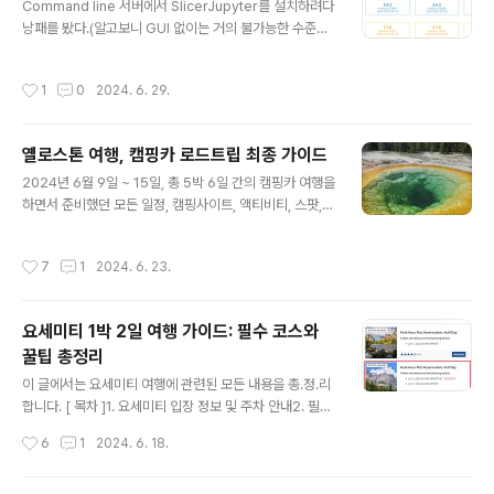
Command line 서버에서 SlicerJupyter를 설치하려다
ictions == 1 & d$label == 0) fn sum(d$predicti
낭패를 봤다.(알고보니 GUI 없이는 거의 불가능한 수준의
ons == 0 & d$label == 1) acc (tp + t..
난이도였음) 이 패키지가 필요한 것이, 어차피 이미지 전처
리만을 위한거라서그냥 후딱 랩탑에서 전처리만 돌려놓고
작성시간
1
0
2024. 6. 29.
서버로 옮기려고,labtop에서 설치해봤다. 이게 알면 엄청
쉬운데, 이게 사람이 삽질을 계속 하게만든다...Install & R
un Instruction이 진짜 허접하게 되어있다.(그냥 한줄로
옐로스톤 여행, 캠핑카 로드트립 최종 가이드
실행하면 됨~ 수준) 혹시라도 이걸 활용하시는 한국인이
글 내용
계신다면..저 처럼 몇시간을 낭비하지 않으셨으면 해서 간
2024년 6월 9일 ~ 15일, 총 5박 6일 간의 캠핑카 여행을
단하게 리뷰를 남겨봅니다. https://github.com/Slice
하면서 준비했던 모든 일정, 캠핑사이트, 액티비티, 스팟,
r/SlicerJupyter GitHub - Slicer/SlicerJupyter: Ex
준비물들을 총 정리해봅니다. 옐로스톤 여행을 준비하시는
tens..
분 들에게 도움이 되었으면 좋겠습니다. [ 목차 ]1. 캠핑카
작성시간
7
1
2024. 6. 23.
여행 필수 준비물2. 캠핑사이트 및 숙소 예약3. 추천 방
문 코스, 스팟, 이벤트4. 옐로스톤 액티비티 ## 1. 캠핑카
여행 필수 준비물 ## 1) 바베큐 용품 그릴, 숯불, 스타터,
요세미티 1박 2일 여행 가이드: 필수 코스와
불쏘시개, 토치, 장갑 (장작은 공원내 불가능)아이스박스
꿀팁 총정리
및 얼음 2) 캠핑용품캠핑카용 휴지, 용변 분해제 (Porta p
글 내용
ak)3) 조리도구냄비, 호일, 칼, 도마, 가위, 주방세제, 수세
이 글에서는 요세미티 여행에 관련된 모든 내용을 총.정.리
미, 접시, 컵, 수저, 키친타올4) 음식소금, 설탕, 식용유, 간
합니다. [ 목차 ]1. 요세미티 입장 정보 및 주차 안내2. 필수
장, 양파, 당근, 감자,..
준비물 체크리스트3. 숙박 및 캠핑장 예약4. 1박 2일 코스
작성시간
6
1
2024. 6. 18.
추천5. 포인트별 사진 1. 요세미티 입장 정보 및 주차 안내
2024년 기준으로 아래 날짜는 무조건 예약하셔야 입장하