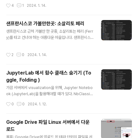
니다. 관광지라 가격이 사악하지만, 미국에 살면서 가족들
작성시간
4
1
2024. 1. 14.
과 같이 여행하면서 먹었던 음식점들중에 정말 순위권이에
요! 샌프란시스코 대표 관광지 피어39 여긴 많은 음식점,
기념품 가게, 부둣주변 워크가 있어요. 그중 저는 Fog Har
샌프란시스코 가볼만한곳: 소살리토 페리
bor Fish House 라는 음식점을 추천드립니다! 바다와 알
글 내용
샌프란시스코 근처 가볼만 한 곳중, 소살리토는 페리 (Ferr
카트라즈섬 뷰를 즐기면서 식사를 할 수 있어요. (물개들도
y)를 타고 건너야 하는 아름다운 마을입니다. 샌프란시스
볼 수 있어요) https://maps.app.goo.gl/goERHi2rc
코 페리빌딩에서 35분정도 페리를 타고 가는데, 가는 중간
HtsVNf67 Fog Harbor Fish House · 39 pier, San F
에 알카트라즈 섬을 매우 가까이 보고 지나갈 수 있어요 -
rancisco, CA 94133 미국 ★★★★★ · 해산물 요리
작성시간
2
0
2024. 1. 14.
소살리토에 가야하는 이유 - 1. 페리를 타고 샌프란시스코
전문식당 ww..
의 멋진 야경을 볼 수 있음 2. 알카트라즈 섬을 눈앞에서 볼
수 있음 3. 금문교, 오클랜드 베이 브릿지를 볼 수 있음 소
JupyterLab 에서 함수 클래스 숨기기 (To
살리토는 크게 관광할만한 컨텐츠는 없긴 한데, 페리를 타
ggle, Folding )
는 맛이 매우 좋습니다! 매우 유명한 아이스크림 집이 있어
글 내용
요 아기자기한 상점들 구경하기 딱 좋은 곳! 페리 티켓을 사
가끔 서버에서 visualization을 위해, Jupyter Notebo
는게 좀 복잡한데 천천히 말씀드려 볼게요! 1. 페리빌딩으
ok (JupyterLab)을 활용해야할 때가 있다. NbClassic
로 가기 https://maps.app.goo.gl/W5NnsvWWcL..
Notebook이라면, 간단하게 Notebook Extensions
작성시간
0
0
2024. 1. 12.
등의 기능을 설치하면 되지만, JupyerLab에서는 이걸 d
efault로 제공한다. (기능은 안켜져 있음) 1. 상단 탭의 Set
tings -> Advanced Settings Editor 2. 좌측 Noteb
Google Drive 파일 Linux 서버에서 다운
ook 탭 -> Code Folding 선택 3. Jupyterlab에서 No
로드
tebook을 켜서 folding / toggle이 가능한지 확인한다.
글 내용
목표: Google Drive에 업로드 된 테라 단위의 파일을 서