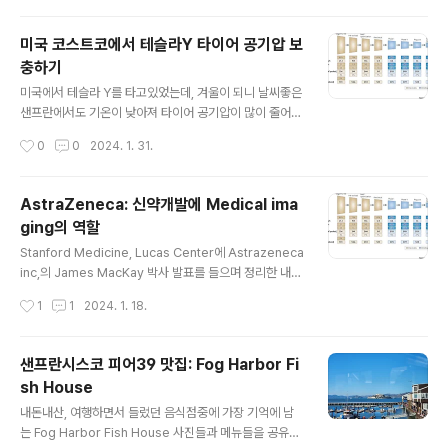
nsformer에서, 마지막 cls token의 값을 가져오는게 아닌 patch의 정보를 가져
오고 싶을때? 단순히 모델의 architecture를 수정한다고 해결할 수 있는 문제는 아
미국 코스트코에서 테슬라Y 타이어 공기압 보
니다. forward 함수에서, cls token만 짚어서 return하고 있기 때문이다. 이런 경
충하기
우, python의 inspect를 활용하면 매우..
글 내용
미국에서 테슬라 Y를 타고있었는데, 겨울이 되니 날씨좋은
샌프란에서도 기온이 낮아져 타이어 공기압이 많이 줄어든
것 같아요. 현재 타이어의 공기압은 38 psi, 37 psi 라고
작성시간
0
0
2024. 1. 31.
뜨네요. 테슬라Y의 Recommended pressure는 기본
적으로 42 psi 입니다. 타이어샵 잘못갔다가 사람에게 맡
기면 또 돈이 많이 듭니다 ㅠㅠ 그런데 타이어 공기압은 미
AstraZeneca: 신약개발에 Medical ima
국에서 쉽게 셀프로 충전할 수 있습니다. 미국에서 테슬라
ging의 역할
Y의 공기압을 채우는 방법은 바로 바로... 코스트코!! Cost
글 내용
co 입니다. 미국 코스트코의 주차장 한켠에, 아래와 같이
Stanford Medicine, Lucas Center에 Astrazeneca
노란 기둥과 함께 우두커니 공기압 충전기가 있습니다. 코
inc,의 James MacKay 박사 발표를 들으며 정리한 내
스트코의 셀프 공기압 충전소에 차를 대시고 위 화면에 뜨
용. Title: The role of radiological imaging in clini
작성시간
1
1
2024. 1. 18.
는 숫자가 바로 psi 입니다. 맞추고자 하는 공기압을 + 와
cal drug development Abstract: In this talk, I will
..
describe the broad role of radiological imaging
in clinical drug development – the unmet needs
샌프란시스코 피어39 맛집: Fog Harbor Fi
in drug development that imaging can potentiall
sh House
y address, the potential use cases of imaging a
글 내용
cross the drug development..
내돈내산, 여행하면서 들렀던 음식점중에 가장 기억에 남
는 Fog Harbor Fish House 사진들과 메뉴들을 공유합