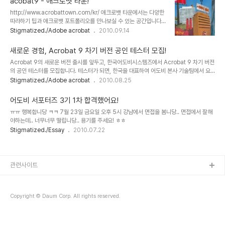
acobat9 - 애크로뱃 타운!
습니다. 파일을 다운받으시려면 아래 그림을 클릭하세요 본 PDF 소식지 안에는 Acrobat
http://www.acrobattown.com/kr/ 애크로뱃 타운에서는 다양한
의 몇 가지 기능이 숨어 있습니다. 1. 링크 기능 (Tools -> Advance Editing -> Link
따라하기 팁과 애크로뱃 포트폴리오를 만나보실 수 있는 공간입니다.
Tool) 기사 제목이나..
실제 애크로뱃 타운에서는 PDF 변환, 양식변환 등을 실제로 경험에
Stigmatized./Adobe acrobat
2010.09.14
볼 수 있는 공간입니다. '30일 무료사용버전' 에서 애크로뱃9 트리비
얼을 쉽게 다운로드 할 수 있습니다. 각 메뉴를 둘러볼까요? [생산성]
새로운 경험, Acrobat 9 차기 버전 공인 테스터 모집!
각 문마다 유용한 컨텐츠가 자리잡고 있습니다. 정보를 알리고 설득하
Acrobat 9의 새로운 버전 출시를 앞두고, 한국어도비시스템즈에서 Acrobat 9 차기 버전
기, 모든 사람과 혐업하기, 산단한 서식 만들기 등등 PDF를 이용하여
의 공인 테스터를 모집합니다. 테스터가 되면, 한국을 대표하여 어도비 본사 기술팀에서 요
편리하게 사용할 수 있는 다양한 정보들을 제공하고 있네요!. PDF, 포
청하는 평가 항목에 맞춰 Acrobat 9 차기 버전에 대한 다양한 테스트를 수행하게 됩니다.
Stigmatized./Adobe acrobat
2010.08.25
트폴리오 갤러리를 가볼까요? 정말 다양한 템플릿들이 보입니다. 각각
활동자에게는 미국 어도비 본사의 공인 테스터 자격이 주어지며, 소정의 기념품이 제공됩니
의 템플릿은 다운로드를 제공합니다. 이러한 템플릿만 잘 활용하더라
다. * 모집 인원 : 5명 * 모집 기간 : ~모집시까지 * 활동 기간 : 활동자에게 별도 공지 * 자격
도 최고의 프리..
어도비 서포터즈 3기 1차 합격했어요!
요건 : Acrobat에 대한 많은 관심과 열정이 있으신 분 * 신청 방법 : 지원서 다운로드 후 작
ㅠㅠ 행복합니당 ㅋㅋ 7월 23일 금요일 오후 5시 강남에서 면접을 봄니당.. 면접에서 잘해
성하여 adobe@acrobatpdf.com 으로 제출 >> 지원서 다운로드 문의 E-mail :
야하는데.. 너무너무 떨립니당.. 용기를 주세요! ㅎㅎ
adobe@acrobatpdf.com Te..
Stigmatized./Essay
2010.07.22
관련사이트
Copyright © Daum Corp. All rights reserved.