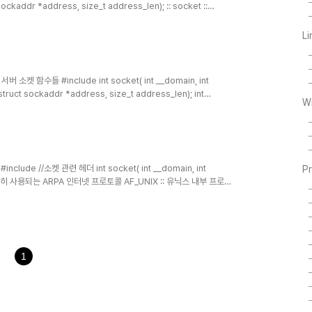
 sockaddr *address, size_t address_len); :: socket ::
connect :: Socket - 02. Socket - Server socket 글을 참조하
트측 소스는 무척이나 간단합니다. 정보를 주고 받을 수 있는 환경을
L
*/ 서버 소켓 함수들 #include int socket( int __domain, int
t struct sockaddr *address, size_t address_len); int
W
cket,struct sockaddr *address, size_t address_len); int
, size_t address_len); :: socket :: lin..
/ #include //소켓 관련 헤더 int socket( int __domain, int
P
:: 가장 흔히 사용되는 ARPA 인터넷 프로토콜 AF_UNIX :: 유닉스 내부 프로토
s Organization) 프로토콜 /usr/include/Linux/socket.h라는 파
 type :: SOCK_STREAM :: TCP 기반의 신뢰적, 순차적 양방
1