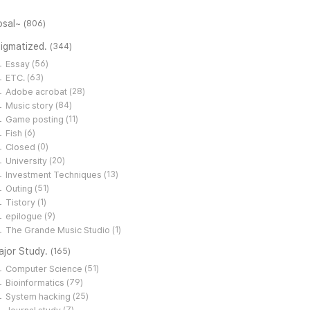
osal~
(806)
tigmatized.
(344)
Essay
(56)
ETC.
(63)
Adobe acrobat
(28)
Music story
(84)
Game posting
(11)
Fish
(6)
Closed
(0)
University
(20)
Investment Techniques
(13)
Outing
(51)
Tistory
(1)
epilogue
(9)
The Grande Music Studio
(1)
ajor Study.
(165)
Computer Science
(51)
Bioinformatics
(79)
System hacking
(25)