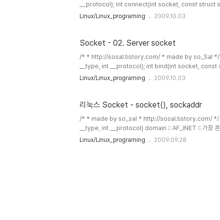
__protocol); int connect(int socket, const struct
Socket - 01. Socket(), sockaddr 글을 참조하세요. :: 
Linux/Linux_programing
2009.10.03
세요. 기본적인 서버 - 클라이언트 소켓 구조에서 클라이언
구축해야 하는 서버에 비하여 클라이언트는 전화..
Socket - 02. Server socket
/* * http://sosal.tistory.com/ * made by so_Sal 
__type, int __protocol); int bind(int socket, cons
listen(int socket, int backlog); int accept(int so
Linux/Linux_programing
2009.10.03
connect(int socket, const struct sockaddr *address
리눅스 Socket - socket(), sockaddr
/* * made by so_sal * http://sosal.tistory.com/ *
__type, int __protocol) domain :: AF_INET 
콜 AF_ISO :: 국제 표준 협회 (International Standard
Linux/Linux_programing
2009.09.28
일에 더 많은 도메인이 있습니다. 대게 AF_INET을 사용합니다.
향 형의 소켓을 사용 SOCK_DGRAM :: UDP ..