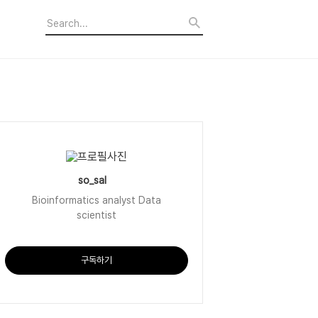
so_sal
Bioinformatics analyst Data
scientist
구독하기