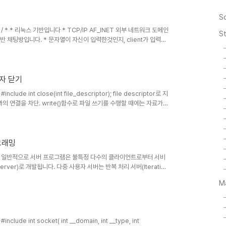
m/ * / #include #include #in..
S
_Sal */ / * * 리눅스 기반입니다 * TCP/IP AF_INET 외부 네트워크 도메인
S
기반 채팅방입니다. * 문자열이 자신이 입력한것인지, client가 입력한
하거나 받으면 종료됩니다. * 최대로 보낼수있는. 받을수 있는 문자열의
의 매개변수는 argv[1]로 port번호를 받습니다. * made by
lude #include #include #in..
서술자 닫기
 #include int close(int file_descriptor); file descriptor로 지
의 연결을 차단. write()함수로 파일 쓰기를 수행할 때에는 자료가
 close의 반환값을 점검한다. 성공시 0, 실패시 -1 반환.
로 생성된 파일 서술자에는 (소켓 버퍼라고도 한다.) 송신 버퍼와 수신 버퍼 두
단 가능. flags :: SHUT_RD 수신..
로그래밍
y so_Sal */ 일반적으로 서버 프로그램은 불특정 다수의 클라이언트로부터 서비
server)로 개발됩니다. 다중 사용자 서버는 반복 처리 서버(Iterative
로 개발될 수 있습니다. 반복 처리 서버는 개발하기 쉽고 이해하기 쉽지만, 사
M
시간이 길어질 수 있기 때문에 현실적으로 사용하기 어렵습니다. 동시
에 처리함으로써 서비스 제공을 보장합니다. 대표적인 모델은 다중프
#include int socket( int __domain, int __type, int