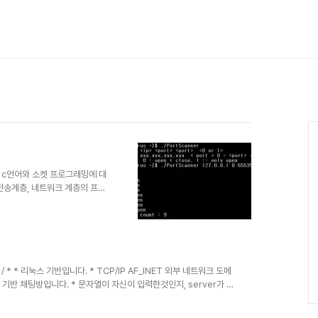
_Sal */ c언어와 소켓 프로그래밍에 대
P와 전송계층, 네트워크 계층의 프로
다. 예제 소스도 아주 간단하게
 수 있을것이라 생각합니다. 포
이지만 아주 간단하게 준비하였습
 더 멋있는 포트스캐너를 만들어
 해킹방어대회나 서버 모의 해킹을 할
Sal */ / * * 리눅스 기반입니다. * TCP/IP AF_INET 외부 네트워크 도메
리 기반 채팅방입니다. * 문자열이 자신이 입력한것인지, server가 입
입력하거나 받으면 종료됩니다. * 최대로 보낼수있는. 받을수 있는 문자
그램의 매개변수는 argv[1]과 argv[2]로, 각각 ip와 port번호