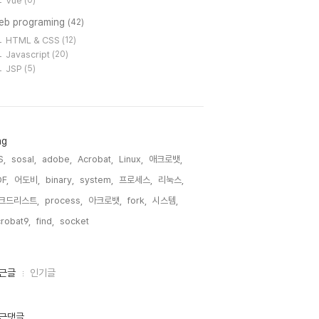
Vue
(0)
eb programing
(42)
HTML & CSS
(12)
Javascript
(20)
JSP
(5)
ag
S,
sosal,
adobe,
Acrobat,
Linux,
애크로뱃,
F,
어도비,
binary,
system,
프로세스,
리눅스,
크드리스트,
process,
아크로뱃,
fork,
시스템,
robat9,
find,
socket,
근글
인기글
근댓글