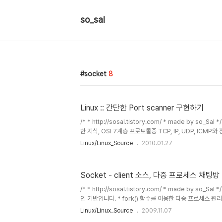
so_sal
socket
8
Linux :: 간단한 Port scanner 구현하기
/* * http://sosal.tistory.com/ * made by so
한 지식, OSI 7계층 프로토콜중 TCP, IP, UDP, ICM
토콜 지식이 있으면 충분히 이해할 수 있는 간단한 내용입니
Linux/Linux_Source
2010.01.27
"열려있는지"만 파악하는 내용이므로 어렵지 않게 이해하실
트스캔 하는 방법도 상당히 여러가지고, 무척 어려운 부분
니다. 이 글을 보시고 난 후 옵션이나 기능을 추가하시면서
Socket - client 소스, 다중 프로세스 채팅방
보세요. 1. port? 2. portscan? 3. 예제 소스 CTF
때 가장 기본적으로 하는것중에 하..
/* * http://sosal.tistory.com/ * made by so_
인 기반입니다. * fork() 함수를 이용한 다중 프로세스 원
력한 것인지 구분하는 ID는 넣지 않았습니다. * exit를 
Linux/Linux_Source
2009.11.07
열의 길이는 MAXLINE 메크로를 통하여 정하였습니다. * 프로