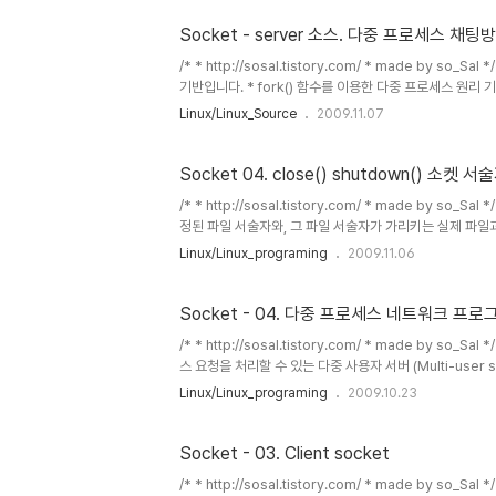
를 받습니다. * made by sosal. http://sosal.tistory.co
Socket - server 소스. 다중 프로세스 채팅방
/* * http://sosal.tistory.com/ * made by so
기반입니다. * fork() 함수를 이용한 다중 프로세스 원리 
것인지 구분하는 ID는 넣지 않았습니다. * exit를 입력
Linux/Linux_Source
2009.11.07
길이는 MAXLINE 메크로를 통하여 정하였습니다. * 프로그램
sosal. http://sosal.tistory.com/ * / #include #inc
Socket 04. close() shutdown() 소켓 
/* * http://sosal.tistory.com/ * made by so_Sal */
정된 파일 서술자와, 그 파일 서술자가 가리키는 실제 파일과
실제로 기억되었는지 확인하지 못할 수 있다. 그래서 이런경우에
Linux/Linux_programing
2009.11.06
#include int shutdown() :: 부분닫기 소켓 함수
가지가 열려있는데, shutdown()함수로 각각의 부분적 연결을 차
Socket - 04. 다중 프로세스 네트워크 프
/* * http://sosal.tistory.com/ * made b
스 요청을 처리할 수 있는 다중 사용자 서버 (Multi-user 
Server)와 동시 처리 서버(Concurrent Server)
Linux/Linux_programing
2009.10.23
용자가 많아질 경우 클라이언트가 서비스를 위해 대기하는 
처리 서버는 다수의 클라이언트로부터 서비스 요청을 동시
로세스와 다중 스레드 등이 존..
Socket - 03. Client socket
/* * http://sosal.tistory.com/ * made by so_Sal */ 