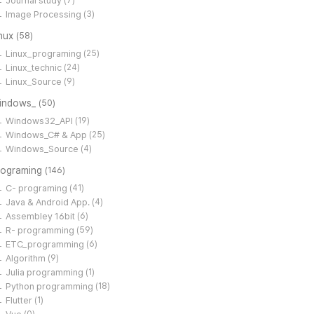
Journal study
(7)
Image Processing
(3)
inux
(58)
Linux_programing
(25)
Linux_technic
(24)
Linux_Source
(9)
indows_
(50)
Windows32_API
(19)
Windows_C# & App
(25)
Windows_Source
(4)
rograming
(146)
C- programing
(41)
Java & Android App.
(4)
Assembley 16bit
(6)
R- programming
(59)
ETC_programming
(6)
Algorithm
(9)
Julia programming
(1)
Python programming
(18)
Flutter
(1)