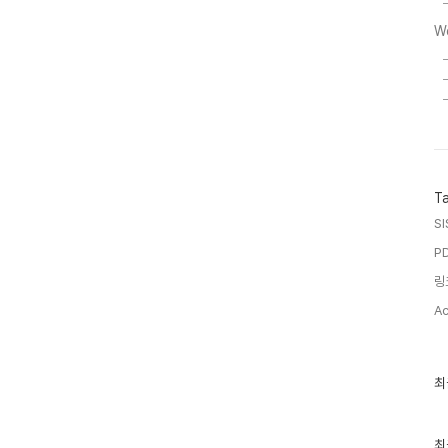
W
T
SI
PD
링
Ac
최
최
근
글
과
인
최