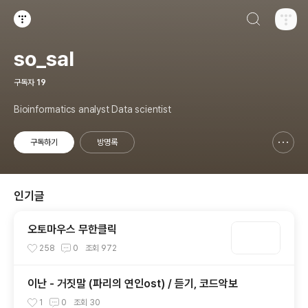
검색하기
티스토리
so_sal
구독자
19
Bioinformatics analyst Data scientist
구독하기
방명록
신고하기 레이어
열기
인기글
오토마우스 무한클릭
258
0
조회
972
이난 - 거짓말 (파리의 연인ost) / 듣기, 코드악보
1
0
조회
30