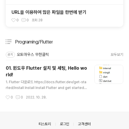
URL을 이용하여 많은 파일을 한번에 받기
0
0
조회
28
Programing/Flutter
분류 전체보기
주요 글 목록
오토마우스 무한클릭
모두보기
공지
01. 윈도우 Flutter 설치 및 세팅, Hello wo
rld!
글 내용
1. Flutter 다운로드 https://docs.flutter.dev/get-sta
rted/install Install Install Flutter and get started.
Downloads available for Windows, macOS, Linu
작성시간
0
0
2022. 10. 28.
x, and Chrome OS operating systems. docs.flutt
er.dev c:\\flutter\에 압축풀기 2. 환경변수 설정 Path에
c:\flutter\flutter\bin 등록하기 3. 안드로이드 스튜디오
설치 https://developer.android.com/studio/archi
ve?hl=ko Android 스튜디오 다운로드 자료실 | Andro
의안내
티스토리
로그인
고객센터
id 개발자 | Android Developers 이 페이지에는 An..