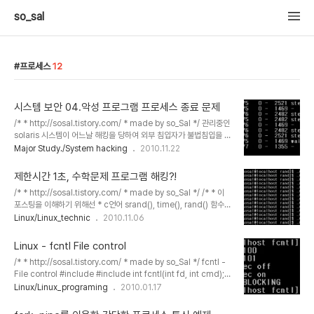
so_sal
프로세스
12
시스템 보안 04.악성 프로그램 프로세스 종료 문제
/* * http://sosal.tistory.com/ * made by so_Sal */ 관리중인
solaris 시스템이 어느날 해킹을 당하여 외부 침입자가 불법침입을 하
였다. 다행히 외부침입자의 침입경로를 파악하여 제거하였으나, 불법
Major Study./System hacking
2010.11.22
침입을 한 상태에서 행한 불법작업내역은 아직 확인하지 못하였다. 특
히 이 침입자는 이 시스템을 경유지로 하여 타 시스템에 대하여 지속적
제한시간 1초, 수학문제 프로그램 해킹?!
인 스캐닝 또는 서비스거부공격을 하고 있을 가능성이 매우 높다.
/* * http://sosal.tistory.com/ * made by so_Sal */ /* * 이
solaris 시스템을 평소 관리했던 상식에 비추어서 시스템내에서 의심
포스팅을 이해하기 위해선 * c언어 srand(), time(), rand() 함수들
스럽게 보이는 프로세스를 찾아서 강제종료 시키시오. --- 단순히 프
* 리눅스 read write 파일 시스템콜 뿐만 아니라 * fork(), execl(),
Linux/Linux_technic
2010.11.06
로세스 목록을 찾아, 강제종료만 하면 되는 문제입니다. 의심스럽게 보
pipe(), dup2() 프로세스 시스템콜을 * 미리 아셔야 이해할 수 있습
이는 프로세스를 찾기 위해선, 일단 프로세스 목록을 보는 방법을 알아
니다./ */ 예전에 숫자 맞추는 게임(?)이 널루트 가입문제로 나왔었던
야합..
Linux - fcntl File control
기억이..있습니다 ㅎㅎ 아마 억대자리수 덧셈이었나?? 그럴텐데.. 기억
/* * http://sosal.tistory.com/ * made by so_Sal */ fcntl -
이 잘 안나네요. (동아리 선배분께서 열심히 풀고계신걸 잠깐 본적이
File control #include #include int fcntl(int fd, int cmd);
ㅎㅎㅎ) 여튼, 번뜩 생각나서 고걸 부셔버리는걸로.. 한번 포스팅 해보
int fcntl(int fd, int cmd, long arg); int fcntl(int fd, int
Linux/Linux_programing
2010.01.17
려고 합니다. 목적은 1초안에 1만자리수 덧셈문제를 풀기! 입니다.
cmd, struct flock *lock); (flock 구조체에 대해서는 게시하지 않
sra..
았습니다. ) 첫번째 매개변수 fd부터 보겠습니다. fd - 파일 서술자