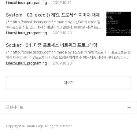
고, 변수의 공유나 자식프로세스가 계속 살아있는지 등에 대한 정보를 기본적으로는 알 수
Linux/Linux_programing
2009.10.31
없습니다. #include #include pid_t wait(int *stat_loc); //call by reference
stat_loc은 종료된 프로세스의 pid 값을 리턴하여 보통 pid_t 변수에다 저장합니다. ex)
System - 03. exec () 계열. 프로세스 이미지 대체
int stat_loc; pid_t child_pid; child_pid = wait(&stat_loc); wait 시스템콜은 자식
/* * http://sosal.tistory.com/ * made by so_Sal */ exec 함
프로세스중 하나가 종료될 때까지 부모 프로세스를 기다리게..
수라는것은 사실 없고, exec 계열이라고 말한다. exec로 시작되는
여러 함수를 통칭하여 exec 계열이라고 한다. exec 계열의 함수는
Linux/Linux_programing
2009.10.23
프로세스를 대체해버린다. system()함수는 프로세스 실행 도중에 다
른 프로그램을 실행시켜 끝날때 까지 기다린후 새로 실행시킨 프로그
Socket - 04. 다중 프로세스 네트워크 프로그래밍
램의 동작이 끝나게 되면 다시 원래 프로세스로 돌아와 일을 계속 한
/* * http://sosal.tistory.com/ * made by so_Sal */ 일반적으로 서버 프로그램은 불
다. 하지만 exec 계열의 함수는 현재 프로세스를 새로운 프로그램으
특정 다수의 클라이언트로부터 서비스 요청을 처리할 수 있는 다중 사용자 서버 (Multi-
로 대체해버린다. exec 함수들을 이용하면 현재 프로그램의 실행을
user server)로 개발됩니다. 다중 사용자 서버는 반복 처리 서버(Iterative Server)와 동
Linux/Linux_programing
2009.10.23
다른 프로세스에게 넘겨줄 수 있다. 새 프로그램이 시작된 후에는 원래
시 처리 서버(Concurrent Server)로 개발될 수 있습니다. 반복 처리 서버는 개발하기 쉽
의 프로그래밍 더 이상 실행될 필요가 없다는 점에서 system..
고 이해하기 쉽지만, 사용자가 많아질 경우 클라이언트가 서비스를 위해 대기하는 시간이 길
어질 수 있기 때문에 현실적으로 사용하기 어렵습니다. 동시 처리 서버는 다수의 클라이언트
더보기
로부터 서비스 요청을 동시에 처리함으로써 서비스 제공을 보장합니다. 대표적인 모델은 다
중프로세스와 다중 스레드 등이 존..
관련사이트
Copyright © Daum Corp. All rights reserved.