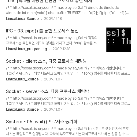
fork, pipe를 이용한 간단한 프로세스 통신 예제
(file descriptor) ㄴ 제어하기를 원하는 파일의 서술자를 지정하는
/* * http://sosal.tistory.com/ * made by so_Sal */ #include #include
매개변수입니다. 리눅스 시스템에서 모든 프로세스는 0, 1, 2 라는 3
#include int main(void){ char buffer[BUFSIZ]; int fd[2]; if(pipe(fd)==-1){
개의 파일 서술자는 미리 정해져있습니다. 각각 입력(0), 출력(1), 에
perror("pipe error..\n"); exit(0); } pid_t pid; pid = fork(); if(pid == -1){
Linux/Linux_Source
2009.12.18
러(2)를 ..
perror("fork error..\n"); exit(0); } else if(pid==0){ //자식 프로세스의 경우//
write(fd[1],"This letter is from child",BUFSIZ); sleep(1); //레이스 컨디션 문제 발
IPC - 03. pipe() 를 통한 프로세스 통신
생. 부모보다 자식이 먼저 fd에 있는 자료를 //가져갈 수 ..
/* * http://sosal.tistory.com/ * made by so_Sal */ 각각의
프로세스는 독립적인 메모리 영역을 가지고 있다. fork() 함수를 쓰더
라도, 그 이전의 변수들이 복사되는 것일 뿐, 부모 프로세스와 자식 프
Linux/Linux_programing
2009.12.18
로세스가 그 변수를 공유한다던가, 정보를 주고받는 행동은 방법이 없
었다. 동시에 2개의 프로그램을 실행시키는데, 변수를 공유하려면 어
Socket - client 소스, 다중 프로세스 채팅방
떻게 해야할까? 공유메모리 기법을 쓰는 방법이 있고, pipe를 통해 변
/* * http://sosal.tistory.com/ * made by so_Sal */ / * * 리눅스 기반입니다. *
수를 공유한다기 보다 정보를 주고 받는 방법이 있다. 여기 포스팅되는
TCP/IP AF_INET 외부 네트워크 도메인 기반입니다. * fork() 함수를 이용한 다중 프로세
글은 단순히 buffer를 주고받을 수 있는 pipe에 대해서 설명하려 합
스 원리 기반 채팅방입니다. * 문자열이 자신이 입력한것인지, server가 입력한 것인지 구
Linux/Linux_Source
2009.11.07
니다. 부모프로세스에서 buffer 문자열을 자식프로세스에게 줄 수 있
분하는 ID는 넣지 않았습니다. * exit를 입력하거나 받으면 종료됩니다. * 최대로 보낼수있
고, 자식 프로세스 역시 답장 가능입니다. ㅋ (아참, ..
는. 받을수 있는 문자열의 길이는 MAXLINE 메크로를 통하여 정하였습니다. * 프로그램의
Socket - server 소스. 다중 프로세스 채팅방
매개변수는 argv[1]과 argv[2]로, 각각 ip와 port번호를 받습니다. * made by sosal.
/* * http://sosal.tistory.com/ * made by so_Sal */ / * * 리눅스 기반입니다 *
http://sosal.tistory.com/ * / #include #include #in..
TCP/IP AF_INET 외부 네트워크 도메인 기반입니다. * fork() 함수를 이용한 다중 프로세
스 원리 기반 채팅방입니다. * 문자열이 자신이 입력한것인지, client가 입력한 것인지 구분
Linux/Linux_Source
2009.11.07
하는 ID는 넣지 않았습니다. * exit를 입력하거나 받으면 종료됩니다. * 최대로 보낼수있는.
받을수 있는 문자열의 길이는 MAXLINE 메크로를 통하여 정하였습니다. * 프로그램의 매
System - 05. wait() 프로세스 동기화
개변수는 argv[1]로 port번호를 받습니다. * made by sosal.
/* * http://sosal.tistory.com/ * made by so_Sal */ fork 함수로 생성된 자식 프로
http://sosal.tistory.com/ * / #include #include #include #include #in..
세스는 독립적으로 실행됩니다. 따라서 부모프로세스는 자식프로세스가 하는 일을 알 수 없