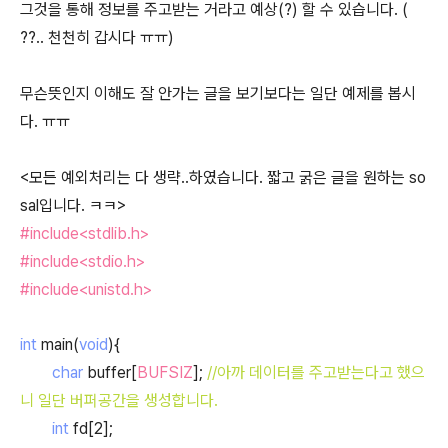
그것을 통해 정보를 주고받는 거라고 예상(?) 할 수 있습니다. (
??.. 천천히 갑시다 ㅠㅠ)
무슨뜻인지 이해도 잘 안가는 글을 보기보다는 일단 예제를 봅시
다. ㅠㅠ
<모든 예외처리는 다 생략..하였습니다. 짧고 굵은 글을 원하는 so
sal입니다. ㅋㅋ>
#include<stdlib.h>
#include<stdio.h>
#include<unistd.h>
int
main(
void
){
char
buffer[
BUFSIZ
];
//아까 데이터를 주고받는다고 했으
니 일단 버퍼공간을 생성합니다.
int
fd[2];