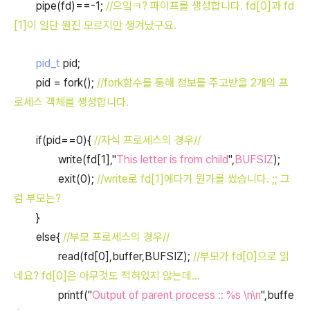
pipe(fd)==-1;
//으잌ㅋ? 파이프를 생성합니다. fd[0]과 fd
[1]이 일단 뭔진 모르지만 생겨났구요.
pid_t
pid;
pid = fork();
//fork함수를 통해 정보를 주고받을 2개의 프
로세스 객체를 생성합니다.
if(pid==0){
//자식 프로세스의 경우//
write(fd[1],"
This letter is from child
",
BUFSIZ
);
exit(0);
//write로 fd[1]에다가 뭔가를 썼습니다. ;; 그
럼 부모는?
}
else{
//부모 프로세스의 경우//
read(fd[0],buffer,BUFSIZ);
//부모가 fd[0]으로 읽
네요? fd[0]은 아무것도 적혀있지 않는데...
printf("
Output of parent process :: %s \n\n
",buffe