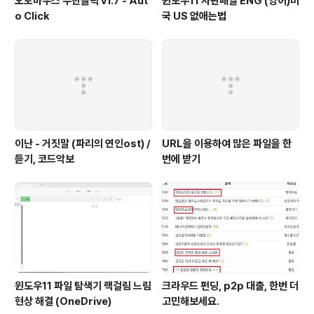
오토마우스 무한클릭 v1.7 - Aut
윈도우11 자판배열 ENG (영어)미
o Click
국 US 없애는법
이난 - 거짓말 (파리의 연인ost) /
URL을 이용하여 많은 파일을 한
듣기, 코드악보
번에 받기
윈도우11 파일 탐색기 랙걸림 느림
크라우드 펀딩, p2p 대출, 한번 더
현상 해결 (OneDrive)
고민해보세요.