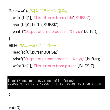
if(pid==0){
//자식 프로세스의 경우//
write(fd[1],"
This letter is from child
",
BUFSIZ
);
read(fd[0],buffer,BUFSIZ);
printf("
Output of child process :: %s \n\n
",buffer);
}
else{
//부모 프로세스의 경우//
read(fd[0],buffer,BUFSIZ);
printf("
Output of parent process :: %s \n\n
",buffer);
write(fd[1],"
This letter is from parent.
",BUFSIZ);
}
exit(0);