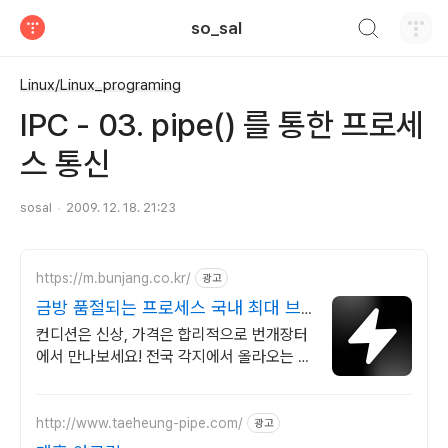
검색하기
so_sal
티스토리
Linux/Linux_programing
IPC - 03. pipe() 를 통한 프로세
스 통신
sosal
2009. 12. 18. 21:23
https://m.bunjang.co.kr/
광고
금방 품절되는 프로세스 국내 최대 브
랜드 중고거래
컨디션은 신상, 가격은 합리적으로 번개장터
에서 만나보세요! 전국 각지에서 올라오는 전
국구 최다 상품 매일 10만 개 이상의 신규 상
품 업로드
http://www.taeheung-pipe.com/
광고