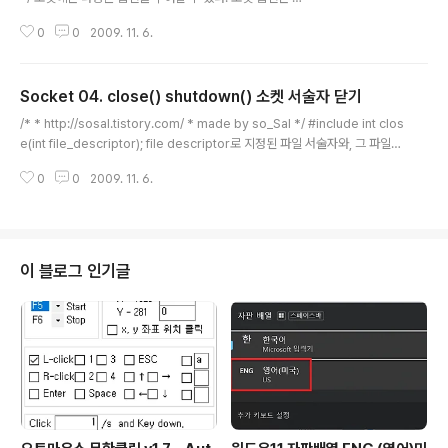
etsockopt() 함수를 통하여 확인할 수 있고, setsocko
0
0
2009. 11. 6.
pt() 함수를 통하여 옵션을 부여할 수 있다. #include #in
clude int getsockopt (int socket, int level, int opt
name, void *optval, socklen_t * optlen); int sets
Socket 04. close() shutdown() 소켓 서술자 닫기
ockopt (int socket, int level, int optname, const v
글 내용
oid *optval, socklen_t optlen); 첫번째 인자 :: int so
/* * http://sosal.tistory.com/ * made by so_Sal */ #include int clos
cket :: socket 설명자. 두번째 인자 :: int level..
e(int file_descriptor); file descriptor로 지정된 파일 서술자와, 그 파일
서술자가 가리키는 실제 파일과의 연결을 차단. write()함수로 파일 쓰기를 수
0
0
2009. 11. 6.
행할 때에는 자료가 실제로 기억되었는지 확인하지 못할 수 있다. 그래서 이런
경우에 close의 반환값을 점검한다. 성공시 0, 실패시 -1 반환. #include int
shutdown() :: 부분닫기 소켓 함수로 생성된 파일 서술자에는 (소켓 버퍼라고
도 한다.) 송신 버퍼와 수신 버퍼 두가지가 열려있는데, shutdown()함수로 각
각의 부분적 연결을 차단 가능. flags :: SHUT_RD 수신..
이 블로그 인기글