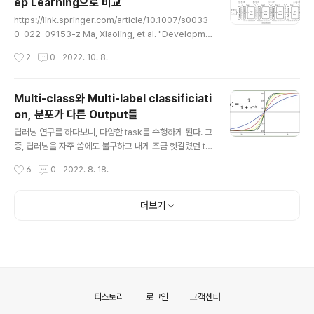
ep Learning으로 비교
csc.edu%3A443 phenotype - GTEX phenotype
글 내용
(n=9,783) UCSC Toil RNA-seq Recompute GTE
https://link.springer.com/article/10.1007/s0033
x 데이터에서 원하는 tissue..
0-022-09153-z Ma, Xiaoling, et al. "Developme
nt and validation of a deep learning signature fo
작성시간
2
0
2022. 10. 8.
r predicting lymph node metastasis in lung aden
ocarcinoma: comparison with radiomics signatu
re and clinical-semantic model." European Radi
Multi-class와 Multi-label classificiati
ology (2022): 1-14. Lung adenocarcinoma (LUA
on, 분포가 다른 Output들
D) 에서, Lymph node metastasis를 예측하는 논문인
글 내용
데,Deep learning과 Radiomics 두가지 모델을 구성..
딥러닝 연구를 하다보니, 다양한 task를 수행하게 된다. 그
중, 딥러닝을 자주 씀에도 불구하고 내게 조금 헷갈렸던 ta
sk가 있는데, 바로 Multi-class와 Multi-label 이다. 쉽
작성시간
6
0
2022. 8. 18.
고 기본적인 내용같지만, Label의 형태에 따라서 매우 복
잡한 문제가 될 수도 있다. 이 글에서는 Multi-label을 예
측하는 문제에서, Output이 어떤 것은 Regression을 해
더보기
야하고, 어떤 것은 classification을 수행해야 할 때를 위
해 내가 정리하는 글이다. 1. Bianry classification - Sig
moid 일단 binary classification은, Logistic regres
sion과 동일한 task로 간단한 sigmoid로 쉽게 해결할 수
있다. Sigmoid는 ..
의안내
티스토리
로그인
고객센터