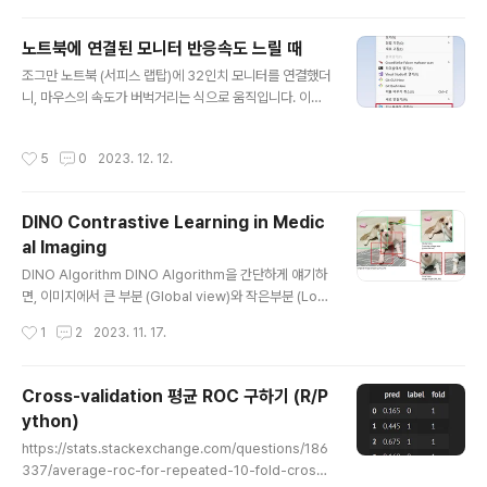
리한 내용이다. Radiology reports의 text data와, Ba
yesian network를 활용해서, Pair-wise statistics보
노트북에 연결된 모니터 반응속도 느릴 때
다 더 좋은 Ontology간의 causal relationship을 추론
글 내용
조그만 노트북 (서피스 랩탑)에 32인치 모니터를 연결했더
하는 연구이다. JOURNAL OF THE AMERICAN MEDI
니, 마우스의 속도가 버벅거리는 식으로 움직입니다. 이는
CAL INFORMATICS ASSOCIATION (JAMIA)에 실
바로 모니터의 "주사율" 이라는 건데, 1초에 몇번의 화면을
린 논문 이 저널은 IF가 막 높진 않지만, 사실상 medi..
새로고침 할것인지에 대한 내용입니다. 주사율: 모니터의
작성시간
5
0
2023. 12. 12.
새로고침 빈도 일반적인 모니터의 주사율은 60hz입니다.
게이밍 모니터의 경우 90hz, 120hz, 144hz까지 갑니다.
이게 올라갈때 크게 좋은걸 못느끼지만, 내려왔을때 역체
DINO Contrastive Learning in Medic
감이 심하게 느껴집니다. [노트북 반응속도가 느린 이유]
al Imaging
이 글을 찾아오신 분들은, 노트북에 연결된 모니터의 속도
글 내용
가 느린 것으로 검색하셨을 것으로 예상됩니다. 노트북의
DINO Algorithm DINO Algorithm을 간단하게 얘기하
경우, 그래픽카드가 매우 좋은것은 아니기 때문에, 크고 해
면, 이미지에서 큰 부분 (Global view)와 작은부분 (Loc
상도가 높은 모니터를 노트북에 연결하셨을 경우 최대 주
al view)으로 이미지를 떼어내어 준비한다. 그리고 Glob
작성시간
1
2
2023. 11. 17.
사율이 낮게 설정될 수 ..
al view는 teacher에게 보여주고, Global + Local vie
w를 student에게 보여줌으로써, 작은부분만 보고도 넓은
부분의 feature와 동일한 정보를 추출하도록 하는 것이다.
Cross-validation 평균 ROC 구하기 (R/P
이렇게 계속 학습하다 보면, 이미지의 일부분만 보고도 전
ython)
체이미지의 특징을 잡게 되므로 이미지의 주요한 부분에
글 내용
집중하게 되고, 좋은 feature를 추출하게 된다. 바로 Lab
https://stats.stackexchange.com/questions/186
el 없이 학습하는 self-supervised learning이다. Sta
337/average-roc-for-repeated-10-fold-cross-