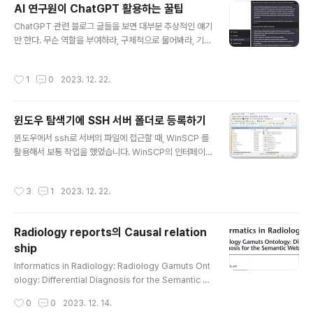
증 과정에서 리디렉션과 인증 코드 입력이 필요했습니다.
AI 연구원이 ChatGPT 활용하는 꿀팁
google-drive-ocamlfuse의 경우, 서버 설정과 리디렉
글 내용
ChatGPT 관련 블로그 글들을 보면 대부분 추상적인 얘기
션 URI 문제가 복잡했으며, rclone도 비슷한 인증 과정을
만 한다. 무슨 역할을 부여하라, 구체적으로 물어봐라, 기타
요구했습니다. 아무튼, 정리하면 google-drive-ocamlf
등등.. 별로 도움도 되지 않고, 매번 ChatGPT와 토론하기
use는 사용자 인증을 필요로 하는 OAuth 2.0을 기반으
위해 Prompt engineering을 하자니 타자를 치는 손가
로 합니다. 이 방식은 일반적으로 사용자의 브라우저에서
작성시간
1
0
2023. 12. 22.
락이 아프다고 느껴진다. 요즘 연구를 하는 도중, ChatGP
Google 계정으로 로..
T와 토론하면서 새로운 연구주제들, 방법론들을 찾아내고
있는데, 정말 많이 써오면서 만들었던 나만의 꿀팁을 블로
윈도우 탐색기에 SSH 서버 폴더로 등록하기
그에 공유해본다. 1. Custom Instruction을 작성한다. 좌
글 내용
측 하단에 Custom instructions가 있다. Custom inst
윈도우에서 ssh로 서버의 파일에 접근할 때, WinSCP 를
ructions를 클릭하면 우측의 창이 뜬다. 여기에 2가지 입
활용해서 보통 작업을 했었습니다. WinSCP의 인터페이
력하는 칸이 있다. What would you like ChatGPT to
스가 불편하진 않지만 윈도우 디렉토리로 바로 접근이 가
know..
능하면 훨씬 편합니다. 윈도우 탐색기에 SSH 연결하는법
작성시간
3
1
2023. 12. 22.
[1] 필요한 소프트웨어의 다운로드1 : WinFsp WinFsp:
https://winfsp.dev/rel/ Download · WinFsp Down
load WinFsp is released in the form of an MSI in
Radiology reports의 Causal relation
staller that includes a signed driver and all files
ship
necessary to run and develop user mode file sy
글 내용
stems on Windows. The installer supports..
Informatics in Radiology: Radiology Gamuts Ont
ology: Differential Diagnosis for the Semantic W
eb Charles E. Kahn, Jr., 교수님께서 스탠포드에 방문
작성시간
0
0
2023. 12. 14.
하셔서 좋은 강의를 해주셨다. 아래는 발표를 들으면서 정