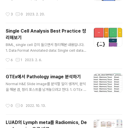
a같은 영역을 중요한 patch로 꼽지 않을까? 하는 질문..
를 다운받아야 하는 작업이 필요하다는 분이 있어서, 프로
그램을 하나 만들어봤습니다. 이 프로그램은 사용자가 입
작성시간
3
0
2023. 2. 20.
력한 URL로부터 이미지를 자동으로 확인하고, Space
(혹은 클릭) 키보드 입력을 통해서 자동으로 이미지를 다운
로드 할 수 있는 프로그램입니다. 프로그램의 주요 기능은
Single Cell Analysis Best Practice 정
여러 이미지를 키보드를 통해 넘기고, space를 통해 다운
리해보기
로드 하는 기능입니다. 입력된 URL 인터넷 주소에서 이미
글 내용
지만 추출하여 다운로드할 수 있는 기능을 제공합니다. 사
BIML, single cell 강의 들으면서 정리해본 내용입니다.
용법은 다음과 같습니다. 1. ① 번에 검색하고자 하는 URL
1. Data Format Annotated data: Single cell data를
인터넷 주소를 입력하세요. 2. ② 번을 클릭하여,..
효율적으로 구성한 데이터 format obsp: (n_obs, n_va
작성시간
6
1
2023. 2. 6.
rs)인 sparse matrix dictionary 일반적으로 n_obs는
Cell의 수이고, n_vars는 Gene의 수 obsm: (n_obs, n
_comps)인 sparse matrix dictionary 여기서 n_co
GTEx에서 Pathology image 분석하기
mps는 구성 요소의 수. -> 차원 감소 또는 클러스터링 알
글 내용
Normal H&E Slide image를 분석할 일이 생겨서, 분석
고리즘의 결과를 저장하는 데 사용 (PCA 또는 t-SNE 시
을 해본 겸, 정리 포스트를 남겨놓으려고 한다. 1. GTEx p
각화 등의 2차원 정보 등을 저장) varm: (n_vars, n_var
henotype 데이터 활용하기 개인적으로 TCGA, ICGC,
s)인 sparse matrix dictionary 여기서 n_va..
GTEx 등 유전체 데이터를 활용할 때, UCSC Xena를 자
작성시간
0
0
2022. 10. 13.
주 활용한다. 서로 다른 데이터베이스의 batch effect 등
을 정리한 데이터까지 제공해서.. 무척 편하다. https://xe
nabrowser.net/datapages/?cohort=GTEX&rem
LUAD의 Lymph meta를 Radiomics, De
oveHub=https%3A%2F%2Fxena.treehouse.gi.u