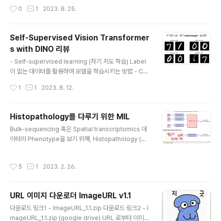
nford의 Artificial Intelligence in M..
validation-with-probability-estimates Average
작성시간
0
1
2023. 8. 25.
ROC for repeated 10-fold cross validation with
probability estimates I am planning to use repe
ated (10 times) stratified 10-fold cross validatio
Self-Supervised Vision Transformer
n on about 10,000 cases using machine learning
s with DINO 리뷰
algorithm. Each time the repetition will be done
글 내용
with different random ....
- Self-supervised learning (자기 지도 학습) Label
이 없는 데이터를 활용하여 모델을 학습시키는 방법 - Co
ntrastive learning (대조 학습) Self-supervised lea
작성시간
1
1
2023. 8. 12.
rning 중의 하나로, 양의 쌍 (유사한 샘플)과 음의 쌍 (비슷
하지 않은 샘플) 을 사용해서 데이터 샘플 간의 유사성을 학
습하는 방식 Siamese network 같은 기본적인 contra
Histopathology를 다루기 위한 MIL
stive learing은 매우 이해하기 쉬운데, 예를 들면 - Inpu
글 내용
Bulk-sequencing 혹은 Spatial transcriptomics 데
t으로 주어진 2개의 이미지 (A, B)가 동일한 Label을 가졌
이터의 Phenotype을 보기 위해, Histopathology (혹
느냐, 서로 다른 이미지냐 - 혹은 A를 Augmentation (회
은 Whole-slide Imaging) 데이터와 결합하여 보는 경
전, 대조, flip, Crop 등을 활용한) A' 를 생성하여 (A, A'):
우가 많아졌다. 나는 이 연구를 시작하게 된 계기는, 하버드
양의 쌍 (A, B..
작성시간
5
1
2023. 2. 26.
Peter park 랩에서 Normal tissue에 대한 CNV 연구
가 활발한데, 정상인에서 발견되는 초기암으로 생각되는 C
NV의 phenotype을 WSI에서 과연 볼 수 있을까? 에 대
URL 이미지 다운로더 ImageURL v1.1
한 주제로 코웍을 하게 된 것인데, 만약 Histopathology
글 내용
에서 CNV를 어느정도 탐지할 수 있는 능력이 있다면, 때
다운로드 링크1 - ImageURL_1.1.zip 다운로드 링크2 - I
초기암의 phenotype으로 여겨지기도 하는 hyperplasi
mageURL_1.1.zip (google drive) URL 로부터 이미지