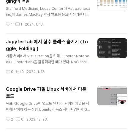
ging의 역할
우, python의 inspect를 활용하면 매우..
글 내용
Stanford Medicine, Lucas Center에 Astrazeneca
inc,의 James MacKay 박사 발표를 들으며 정리한 내
용. Title: The role of radiological imaging in clini
작성시간
1
1
2024. 1. 18.
cal drug development Abstract: In this talk, I will
describe the broad role of radiological imaging
in clinical drug development – the unmet needs
JupyterLab 에서 함수 클래스 숨기기 (To
in drug development that imaging can potentiall
ggle, Folding )
y address, the potential use cases of imaging a
글 내용
cross the drug development..
가끔 서버에서 visualization을 위해, Jupyter Notebo
ok (JupyterLab)을 활용해야할 때가 있다. NbClassic
Notebook이라면, 간단하게 Notebook Extensions
작성시간
0
0
2024. 1. 12.
등의 기능을 설치하면 되지만, JupyerLab에서는 이걸 d
efault로 제공한다. (기능은 안켜져 있음) 1. 상단 탭의 Set
tings -> Advanced Settings Editor 2. 좌측 Noteb
Google Drive 파일 Linux 서버에서 다운
ook 탭 -> Code Folding 선택 3. Jupyterlab에서 No
로드
tebook을 켜서 folding / toggle이 가능한지 확인한다.
글 내용
목표: Google Drive에 업로드 된 테라 단위의 파일을 서
버에 받아야 하는 상황 Ubuntu 리눅스 서버 환경에서 Go
ogle Drive와의 동기화를 시도했으나, google-drive-
작성시간
2
0
2023. 12. 23.
ocamlfuse와 rclone을 사용하는 과정에서 여러 어려움
이 있었습니다. 제 서버 환경은 GUI가 없어서, OAuth 인