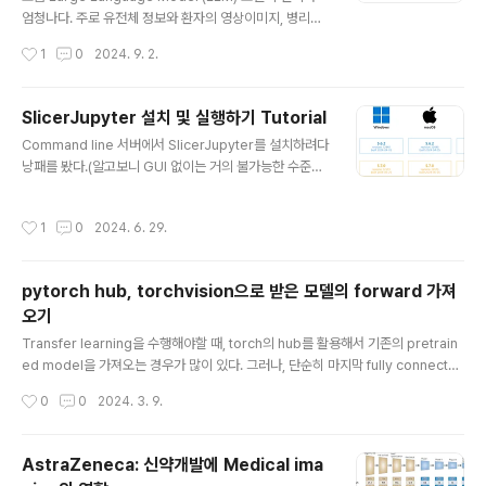
엄청나다. 주로 유전체 정보와 환자의 영상이미지, 병리이
미지 등을 다루다가, 이제는 pathology 및 radiology r
작성시간
1
0
2024. 9. 2.
eport까지도 다루게 됐다. 모든 연구자들은 빠르게 아무
도 안해본 데이터를 활용해서 새로운 결과를 만들어 좋은
저널페이퍼를 출간하고 싶은 법.. 나도 텍스트 데이터에 전
SlicerJupyter 설치 및 실행하기 Tutorial
혀 관심이 없다가 이번에 LLM을 활용해보면서 든 생각들
글 내용
Command line 서버에서 SlicerJupyter를 설치하려다
을 정리해보았다. 필요한 GPU 메모리는 어느정도인가?
낭패를 봤다.(알고보니 GUI 없이는 거의 불가능한 수준의
현재 내가 쓰고있는 GPU는 A6000 * 8개짜리로, 각 gp
난이도였음) 이 패키지가 필요한 것이, 어차피 이미지 전처
u는 대략 48기가의 용량을 갖는다.내 경험상, 이 정도의 서
리만을 위한거라서그냥 후딱 랩탑에서 전처리만 돌려놓고
버 스팩이면 7B 사이즈 정도의 텍스트는 충분히 처리할 수
작성시간
1
0
2024. 6. 29.
서버로 옮기려고,labtop에서 설치해봤다. 이게 알면 엄청
있었다.대략 7,000 ~ 12,000 개 정도로 된 i..
쉬운데, 이게 사람이 삽질을 계속 하게만든다...Install & R
un Instruction이 진짜 허접하게 되어있다.(그냥 한줄로
pytorch hub, torchvision으로 받은 모델의 forward 가져
실행하면 됨~ 수준) 혹시라도 이걸 활용하시는 한국인이
오기
계신다면..저 처럼 몇시간을 낭비하지 않으셨으면 해서 간
글 내용
단하게 리뷰를 남겨봅니다. https://github.com/Slice
Transfer learning을 수행해야할 때, torch의 hub를 활용해서 기존의 pretrain
r/SlicerJupyter GitHub - Slicer/SlicerJupyter: Ex
ed model을 가져오는 경우가 많이 있다. 그러나, 단순히 마지막 fully connecte
tens..
d layer만을 없애고 싶은게 아니라, 중간의 feature부터 활용하고 싶은 경우가 있
작성시간
0
0
2024. 3. 9.
는데, 이런 경우는 forward 함수를 건드리면 제일 간편하다. 예를 들어, vision tra
nsformer에서, 마지막 cls token의 값을 가져오는게 아닌 patch의 정보를 가져
오고 싶을때? 단순히 모델의 architecture를 수정한다고 해결할 수 있는 문제는 아
AstraZeneca: 신약개발에 Medical ima
니다. forward 함수에서, cls token만 짚어서 return하고 있기 때문이다. 이런 경