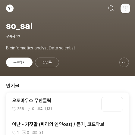
검색하기
티스토리
so_sal
구독자
19
Bioinformatics analyst Data scientist
구독하기
방명록
신고하기 레이어
열기
인기글
오토마우스 무한클릭
258
0
조회
1,131
이난 - 거짓말 (파리의 연인ost) / 듣기, 코드악보
1
0
조회
31