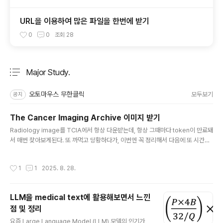
URL을 이용하여 많은 파일을 한번에 받기
0
0
조회
28
Major Study.
분류 전체보기
주요 글 목록
오토마우스 무한클릭
모두보기
공지
The Cancer Imaging Archive 이미지 받기
글 내용
Radiology image를 TCIA에서 항상 다운받는데, 항상 그때마다 token이 만료돼
서 매번 찾아보게된다. 또 까먹고 당황하다가, 이번엔 꼭 정리해서 다음에 또 시간을
낭비하지 않기 위해 기록하기로 함. 1. TCIA 데이터를 찾아, .TCIA 파일을 다운받는
다. 예를 들면 CBIS-DDSM 같은.. Mammography 이미지 데이터셋https://ww
작성시간
1
1
2025. 8. 28.
w.cancerimagingarchive.net/collection/cbis-ddsm/근데 다운로드를 누르
면 진짜 이미지를 바로 받는건 아니고, .tcia 포맷의 파일이 다운받아진다.예를 들면
이렇게: CBIS-DDSM-All-doiJNLP-zzWs5zfZ.tcia 2. NBIA Data Retrieve
LLM을 medical text에 활용해보면서 느낀
r 를 설치한다.https://wiki...
점 및 정리
글 내용
요즘 Large Language Model (LLM) 모델의 인기가