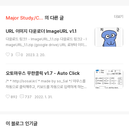
더보기
Major Study./Computer Science
의 다른 글
URL 이미지 다운로더 ImageURL v1.1
글 내용
다운로드 링크1 - ImageURL_1.1.zip 다운로드 링크2 - I
mageURL_1.1.zip (google drive) URL 로부터 이미지
를 다운받아야 하는 작업이 필요하다는 분이 있어서, 프로
3
0
2023. 2. 20.
그램을 하나 만들어봤습니다. 이 프로그램은 사용자가 입
력한 URL로부터 이미지를 자동으로 확인하고, Space
(혹은 클릭) 키보드 입력을 통해서 자동으로 이미지를 다운
오토마우스 무한클릭 v1.7 - Auto Click
로드 할 수 있는 프로그램입니다. 프로그램의 주요 기능은
글 내용
여러 이미지를 키보드를 통해 넘기고, space를 통해 다운
/* * http://sosal.kr/ * made by so_Sal */ 마우스를
로드 하는 기능입니다. 입력된 URL 인터넷 주소에서 이미
자동으로 클릭해주고, 키보드를 자동으로 입력하게 하는
지만 추출하여 다운로드할 수 있는 기능을 제공합니다. 사
오토마우스 무한클릭입니다. 무한클릭 프로그램은 관리자
용법은 다음과 같습니다. 1. ① 번에 검색하고자 하는 URL
892
737
2022. 1. 31.
권한을 일체 요청하지 않는 안전한 프로그램입니다. 게임
인터넷 주소를 입력하세요. 2. ② 번을 클릭하여,..
이나 반복적인 업무를 하실 때 유용한 프로그램입니다. -
오토마우스 무한클릭 다운로드 비밀번호: sosal 오토마우
스 무한클릭의 인터페이스는 다음과 같습니다. 1. 오토마우
스 실행 / 종료 Start에 해당되는 F5 버튼을 클릭하면 오토
이 블로그 인기글
마우스 기능이 시작되며 Stop에 해당되는 F6 버튼을 클릭