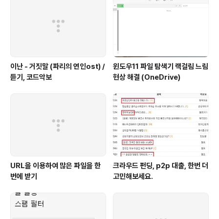
이난 - 거짓말 (파리의 연인ost) /
윈도우11 파일 탐색기 랙걸림 느림
듣기, 코드악보
현상 해결 (OneDrive)
URL을 이용하여 많은 파일을 한
크라우드 펀딩, p2p 대출, 한번 더
번에 받기
고민해보세요.