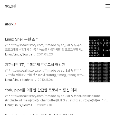
so_sal
fork
7
Linux Shell 구현 소스
/* * http://sosal.tistory.com/ * made by so_Sal */ 유닉스
프로그래밍 수업에서 (비록 리눅스를 사용하지만)쉘 프로그래밍 과제
가 나와, 했던 과제를 한번 올려 봅니다.- Linux shell
Linux/Linux_Source
2011.05.23
programming 쉘(shell) 구현에서 간단한 시그널처리와 fore /
back-ground 프로세싱 처리 등에 관하여 구현해보았습니다. *
제한시간 1초, 수학문제 프로그램 해킹?!
SIGNAL 기능. - ctrl + c : SIGINT - ctrl + z : SIGTSPT - wait
/* * http://sosal.tistory.com/ * made by so_Sal */ /* * 이
상태의 부모프로세스는 SIGCHLD로 다시 run. - rs (restart) : 자
포스팅을 이해하기 위해선 * c언어 srand(), time(), rand() 함수들
식을 SIGCONT signal로 stop 상태를 run으로, 부모는 restart된
* 리눅스 read write 파일 시스템콜 뿐만 아니라 * fork(), execl(),
Linux/Linux_technic
2010.11.06
자식을 다시 waitpid로 기다림 * lss : ls - ..
pipe(), dup2() 프로세스 시스템콜을 * 미리 아셔야 이해할 수 있습
니다./ */ 예전에 숫자 맞추는 게임(?)이 널루트 가입문제로 나왔었던
fork, pipe를 이용한 간단한 프로세스 통신 예제
기억이..있습니다 ㅎㅎ 아마 억대자리수 덧셈이었나?? 그럴텐데.. 기억
/* * http://sosal.tistory.com/ * made by so_Sal */ #include #include
이 잘 안나네요. (동아리 선배분께서 열심히 풀고계신걸 잠깐 본적이
#include int main(void){ char buffer[BUFSIZ]; int fd[2]; if(pipe(fd)==-1){
ㅎㅎㅎ) 여튼, 번뜩 생각나서 고걸 부셔버리는걸로.. 한번 포스팅 해보
perror("pipe error..\n"); exit(0); } pid_t pid; pid = fork(); if(pid == -1){
Linux/Linux_Source
2009.12.18
려고 합니다. 목적은 1초안에 1만자리수 덧셈문제를 풀기! 입니다.
perror("fork error..\n"); exit(0); } else if(pid==0){ //자식 프로세스의 경우//
sra..
write(fd[1],"This letter is from child",BUFSIZ); sleep(1); //레이스 컨디션 문제 발