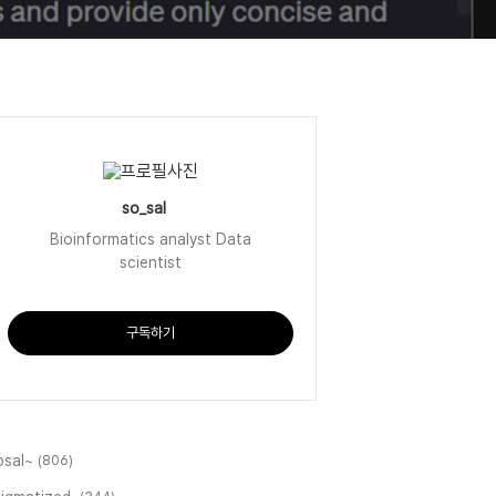
so_sal
Bioinformatics analyst Data
scientist
구독하기
osal~
(806)