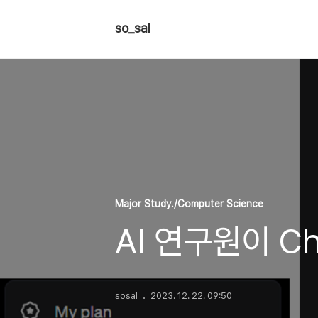
so_sal
Major Study./Computer Science
AI 연구원이 C
sosal
2023. 12. 22. 09:50