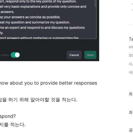
T
so
SI
시
아
now about you to provide better responses
최
최
근
 대답을 하기 위해 알아야할 것을 적는다.
글
과
인
최
espond?
기
글
을지를 적는다.
공