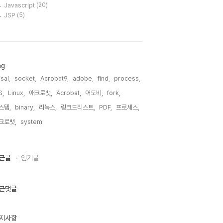
Javascript
(20)
JSP
(5)
ag
sal,
socket,
Acrobat9,
adobe,
find,
process,
S,
Linux,
애크로뱃,
Acrobat,
어도비,
fork,
스템,
binary,
리눅스,
링크드리스트,
PDF,
프로세스,
크로뱃,
system,
근글
인기글
근댓글
지사항