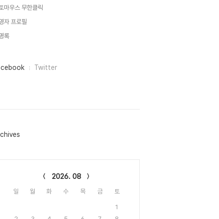
토마우스 무한클릭
영자 프로필
명록
acebook
Twitter
chives
lendar
2026. 08
일
월
화
수
목
금
토
1
2
3
4
5
6
7
8