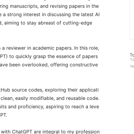
ing manuscripts, and revising papers in the
e a strong interest in discussing the latest AI
d, aiming to stay abreast of cutting-edge
 a reviewer in academic papers. In this role,
방
To
PT) to quickly grasp the essence of papers
문
To
have been overlooked, offering constructive
자
Ye
수
tHub source codes, exploring their applicati
clean, easily modifiable, and reusable code.
ts and proficiency, aspiring to reach a leve
GPT.
 with ChatGPT are integral to my profession