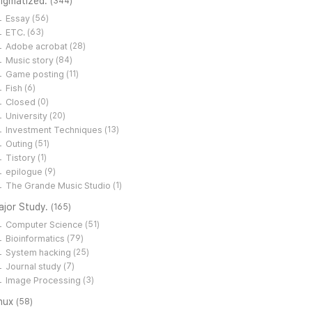
tigmatized.
(344)
Essay
(56)
ETC.
(63)
Adobe acrobat
(28)
Music story
(84)
Game posting
(11)
Fish
(6)
Closed
(0)
University
(20)
Investment Techniques
(13)
Outing
(51)
Tistory
(1)
epilogue
(9)
The Grande Music Studio
(1)
ajor Study.
(165)
Computer Science
(51)
Bioinformatics
(79)
System hacking
(25)
Journal study
(7)
Image Processing
(3)
inux
(58)