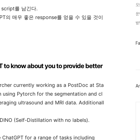
오
cript를 남긴다.
운
T의 매우 좋은 response를 얻을 수 있을 것이
방
페
F
이
스
북
트
 to know about you to provide better
위
터
플
러
earcher currently working as a PostDoc at Sta
Ar
그
인
in using Pytorch for the segmentation and cl
veraging ultrasound and MRI data. Additionall
Ca
DINO (Self-Distillation with no labels).
e ChatGPT for a range of tasks including