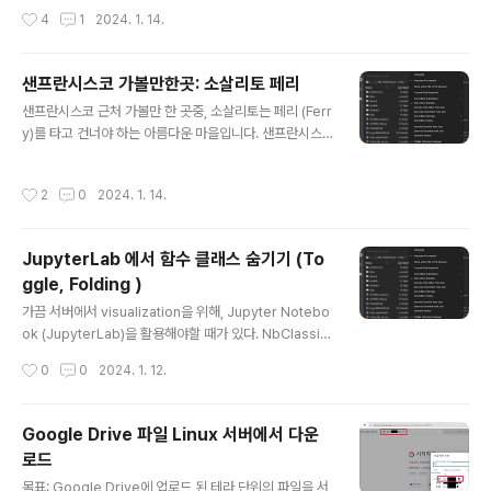
니다. 관광지라 가격이 사악하지만, 미국에 살면서 가족들
작성시간
4
1
2024. 1. 14.
과 같이 여행하면서 먹었던 음식점들중에 정말 순위권이에
요! 샌프란시스코 대표 관광지 피어39 여긴 많은 음식점,
기념품 가게, 부둣주변 워크가 있어요. 그중 저는 Fog Har
샌프란시스코 가볼만한곳: 소살리토 페리
bor Fish House 라는 음식점을 추천드립니다! 바다와 알
글 내용
샌프란시스코 근처 가볼만 한 곳중, 소살리토는 페리 (Ferr
카트라즈섬 뷰를 즐기면서 식사를 할 수 있어요. (물개들도
y)를 타고 건너야 하는 아름다운 마을입니다. 샌프란시스
볼 수 있어요) https://maps.app.goo.gl/goERHi2rc
코 페리빌딩에서 35분정도 페리를 타고 가는데, 가는 중간
HtsVNf67 Fog Harbor Fish House · 39 pier, San F
에 알카트라즈 섬을 매우 가까이 보고 지나갈 수 있어요 -
rancisco, CA 94133 미국 ★★★★★ · 해산물 요리
작성시간
2
0
2024. 1. 14.
소살리토에 가야하는 이유 - 1. 페리를 타고 샌프란시스코
전문식당 ww..
의 멋진 야경을 볼 수 있음 2. 알카트라즈 섬을 눈앞에서 볼
수 있음 3. 금문교, 오클랜드 베이 브릿지를 볼 수 있음 소
JupyterLab 에서 함수 클래스 숨기기 (To
살리토는 크게 관광할만한 컨텐츠는 없긴 한데, 페리를 타
ggle, Folding )
는 맛이 매우 좋습니다! 매우 유명한 아이스크림 집이 있어
글 내용
요 아기자기한 상점들 구경하기 딱 좋은 곳! 페리 티켓을 사
가끔 서버에서 visualization을 위해, Jupyter Notebo
는게 좀 복잡한데 천천히 말씀드려 볼게요! 1. 페리빌딩으
ok (JupyterLab)을 활용해야할 때가 있다. NbClassic
로 가기 https://maps.app.goo.gl/W5NnsvWWcL..
Notebook이라면, 간단하게 Notebook Extensions
작성시간
0
0
2024. 1. 12.
등의 기능을 설치하면 되지만, JupyerLab에서는 이걸 d
efault로 제공한다. (기능은 안켜져 있음) 1. 상단 탭의 Set
tings -> Advanced Settings Editor 2. 좌측 Noteb
Google Drive 파일 Linux 서버에서 다운
ook 탭 -> Code Folding 선택 3. Jupyterlab에서 No
로드
tebook을 켜서 folding / toggle이 가능한지 확인한다.
글 내용
목표: Google Drive에 업로드 된 테라 단위의 파일을 서