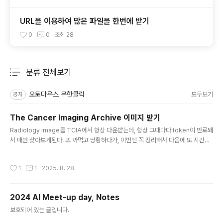
URL을 이용하여 많은 파일을 한번에 받기
0
0
조회
28
분류 전체보기
주요 글 목록
오토마우스 무한클릭
모두보기
공지
The Cancer Imaging Archive 이미지 받기
글 내용
Radiology image를 TCIA에서 항상 다운받는데, 항상 그때마다 token이 만료돼
서 매번 찾아보게된다. 또 까먹고 당황하다가, 이번엔 꼭 정리해서 다음에 또 시간을
낭비하지 않기 위해 기록하기로 함. 1. TCIA 데이터를 찾아, .TCIA 파일을 다운받는
다. 예를 들면 CBIS-DDSM 같은.. Mammography 이미지 데이터셋https://ww
작성시간
1
1
2025. 8. 28.
w.cancerimagingarchive.net/collection/cbis-ddsm/근데 다운로드를 누르
면 진짜 이미지를 바로 받는건 아니고, .tcia 포맷의 파일이 다운받아진다.예를 들면
이렇게: CBIS-DDSM-All-doiJNLP-zzWs5zfZ.tcia 2. NBIA Data Retrieve
2024 AI Meet-up day, Notes
r 를 설치한다.https://wiki...
글 내용
보호되어 있는 글입니다.