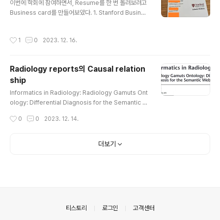
necessary to run and develop user mode file sy
이번에 학회에 참여하면서, Resume를 한 번 돌려보려고
stems on Windows. The installer supports..
Business card를 만들어보았다. 1. Stanford Busines
s card 관련 공식 웹 https://identity.stanford.edu/p
rint/business-cards/ Business Cards - Identity
작성시간
1
0
2023. 12. 16.
Guide identity.stanford.edu 공식 business card
의 포맷을 활용해서, 온라인 웹주문을 쉽게 할 수 있다. 근
데 배송비, 인쇄비 따지고 보니 온라인으로 구매하는게 그
Radiology reports의 Causal relation
렇게 싼것같진 않았다. 2. PIP 인쇄소 따라서, 직접 굳이 만
ship
들 것 없이, 학교 바로 근처에 있는 PIP 라는 인쇄소가 있
글 내용
다. PIP 공식적으로 Stanford에서 추천하는 vendor로
Informatics in Radiology: Radiology Gamuts Ont
지정되어있는데, 다음의 포맷..
ology: Differential Diagnosis for the Semantic W
eb Charles E. Kahn, Jr., 교수님께서 스탠포드에 방문
작성시간
0
0
2023. 12. 14.
하셔서 좋은 강의를 해주셨다. 아래는 발표를 들으면서 정
리한 내용이다. Radiology reports의 text data와, Ba
yesian network를 활용해서, Pair-wise statistics보
더보기
다 더 좋은 Ontology간의 causal relationship을 추론
하는 연구이다. JOURNAL OF THE AMERICAN MEDI
CAL INFORMATICS ASSOCIATION (JAMIA)에 실
린 논문 이 저널은 IF가 막 높진 않지만, 사실상 medi..
의안내
티스토리
로그인
고객센터