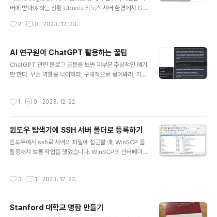
버에 받아야 하는 상황 Ubuntu 리눅스 서버 환경에서 Go
ogle Drive와의 동기화를 시도했으나, google-drive-
작성시간
2
0
2023. 12. 23.
ocamlfuse와 rclone을 사용하는 과정에서 여러 어려움
이 있었습니다. 제 서버 환경은 GUI가 없어서, OAuth 인
증 과정에서 리디렉션과 인증 코드 입력이 필요했습니다.
AI 연구원이 ChatGPT 활용하는 꿀팁
google-drive-ocamlfuse의 경우, 서버 설정과 리디렉
글 내용
ChatGPT 관련 블로그 글들을 보면 대부분 추상적인 얘기
션 URI 문제가 복잡했으며, rclone도 비슷한 인증 과정을
만 한다. 무슨 역할을 부여하라, 구체적으로 물어봐라, 기타
요구했습니다. 아무튼, 정리하면 google-drive-ocamlf
등등.. 별로 도움도 되지 않고, 매번 ChatGPT와 토론하기
use는 사용자 인증을 필요로 하는 OAuth 2.0을 기반으
위해 Prompt engineering을 하자니 타자를 치는 손가
로 합니다. 이 방식은 일반적으로 사용자의 브라우저에서
작성시간
1
0
2023. 12. 22.
락이 아프다고 느껴진다. 요즘 연구를 하는 도중, ChatGP
Google 계정으로 로..
T와 토론하면서 새로운 연구주제들, 방법론들을 찾아내고
있는데, 정말 많이 써오면서 만들었던 나만의 꿀팁을 블로
윈도우 탐색기에 SSH 서버 폴더로 등록하기
그에 공유해본다. 1. Custom Instruction을 작성한다. 좌
글 내용
측 하단에 Custom instructions가 있다. Custom inst
윈도우에서 ssh로 서버의 파일에 접근할 때, WinSCP 를
ructions를 클릭하면 우측의 창이 뜬다. 여기에 2가지 입
활용해서 보통 작업을 했었습니다. WinSCP의 인터페이
력하는 칸이 있다. What would you like ChatGPT to
스가 불편하진 않지만 윈도우 디렉토리로 바로 접근이 가
know..
능하면 훨씬 편합니다. 윈도우 탐색기에 SSH 연결하는법
작성시간
3
1
2023. 12. 22.
[1] 필요한 소프트웨어의 다운로드1 : WinFsp WinFsp:
https://winfsp.dev/rel/ Download · WinFsp Down
load WinFsp is released in the form of an MSI in
Stanford 대학교 명함 만들기
staller that includes a signed driver and all files
글 내용