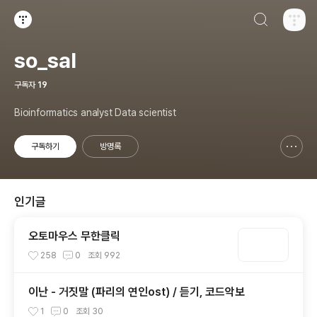
검색하기
티스토리
so_sal
구독자
19
Bioinformatics analyst Data scientist
구독하기
방명록
신고하기 레이어
열기
인기글
오토마우스 무한클릭
258
0
조회
992
이난 - 거짓말 (파리의 연인ost) / 듣기, 코드악보
1
0
조회
30