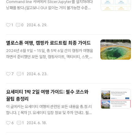
Command line 서버에서 SlicerJupyter를 설치하려다
ictions == 1 & d$label == 0) fn sum(d$predicti
낭패를 봤다.(알고보니 GUI 없이는 거의 불가능한 수준의
ons == 0 & d$label == 1) acc (tp + t..
난이도였음) 이 패키지가 필요한 것이, 어차피 이미지 전처
리만을 위한거라서그냥 후딱 랩탑에서 전처리만 돌려놓고
작성시간
1
0
2024. 6. 29.
서버로 옮기려고,labtop에서 설치해봤다. 이게 알면 엄청
쉬운데, 이게 사람이 삽질을 계속 하게만든다...Install & R
un Instruction이 진짜 허접하게 되어있다.(그냥 한줄로
옐로스톤 여행, 캠핑카 로드트립 최종 가이드
실행하면 됨~ 수준) 혹시라도 이걸 활용하시는 한국인이
글 내용
계신다면..저 처럼 몇시간을 낭비하지 않으셨으면 해서 간
2024년 6월 9일 ~ 15일, 총 5박 6일 간의 캠핑카 여행을
단하게 리뷰를 남겨봅니다. https://github.com/Slice
하면서 준비했던 모든 일정, 캠핑사이트, 액티비티, 스팟,
r/SlicerJupyter GitHub - Slicer/SlicerJupyter: Ex
준비물들을 총 정리해봅니다. 옐로스톤 여행을 준비하시는
tens..
분 들에게 도움이 되었으면 좋겠습니다. [ 목차 ]1. 캠핑카
작성시간
7
1
2024. 6. 23.
여행 필수 준비물2. 캠핑사이트 및 숙소 예약3. 추천 방
문 코스, 스팟, 이벤트4. 옐로스톤 액티비티 ## 1. 캠핑카
여행 필수 준비물 ## 1) 바베큐 용품 그릴, 숯불, 스타터,
요세미티 1박 2일 여행 가이드: 필수 코스와
불쏘시개, 토치, 장갑 (장작은 공원내 불가능)아이스박스
꿀팁 총정리
및 얼음 2) 캠핑용품캠핑카용 휴지, 용변 분해제 (Porta p
글 내용
ak)3) 조리도구냄비, 호일, 칼, 도마, 가위, 주방세제, 수세
이 글에서는 요세미티 여행에 관련된 모든 내용을 총.정.리
미, 접시, 컵, 수저, 키친타올4) 음식소금, 설탕, 식용유, 간
합니다. [ 목차 ]1. 요세미티 입장 정보 및 주차 안내2. 필수
장, 양파, 당근, 감자,..
준비물 체크리스트3. 숙박 및 캠핑장 예약4. 1박 2일 코스
작성시간
6
1
2024. 6. 18.
추천5. 포인트별 사진 1. 요세미티 입장 정보 및 주차 안내
2024년 기준으로 아래 날짜는 무조건 예약하셔야 입장하