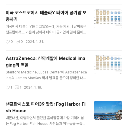
nsformer에서, 마지막 cls token의 값을 가져오는게 아닌 patch의 정보를 가져
오고 싶을때? 단순히 모델의 architecture를 수정한다고 해결할 수 있는 문제는 아
미국 코스트코에서 테슬라Y 타이어 공기압 보
니다. forward 함수에서, cls token만 짚어서 return하고 있기 때문이다. 이런 경
충하기
우, python의 inspect를 활용하면 매우..
글 내용
미국에서 테슬라 Y를 타고있었는데, 겨울이 되니 날씨좋은
샌프란에서도 기온이 낮아져 타이어 공기압이 많이 줄어든
것 같아요. 현재 타이어의 공기압은 38 psi, 37 psi 라고
작성시간
0
0
2024. 1. 31.
뜨네요. 테슬라Y의 Recommended pressure는 기본
적으로 42 psi 입니다. 타이어샵 잘못갔다가 사람에게 맡
기면 또 돈이 많이 듭니다 ㅠㅠ 그런데 타이어 공기압은 미
AstraZeneca: 신약개발에 Medical ima
국에서 쉽게 셀프로 충전할 수 있습니다. 미국에서 테슬라
ging의 역할
Y의 공기압을 채우는 방법은 바로 바로... 코스트코!! Cost
글 내용
co 입니다. 미국 코스트코의 주차장 한켠에, 아래와 같이
Stanford Medicine, Lucas Center에 Astrazeneca
노란 기둥과 함께 우두커니 공기압 충전기가 있습니다. 코
inc,의 James MacKay 박사 발표를 들으며 정리한 내
스트코의 셀프 공기압 충전소에 차를 대시고 위 화면에 뜨
용. Title: The role of radiological imaging in clini
작성시간
1
1
2024. 1. 18.
는 숫자가 바로 psi 입니다. 맞추고자 하는 공기압을 + 와
cal drug development Abstract: In this talk, I will
..
describe the broad role of radiological imaging
in clinical drug development – the unmet needs
샌프란시스코 피어39 맛집: Fog Harbor Fi
in drug development that imaging can potentiall
sh House
y address, the potential use cases of imaging a
글 내용
cross the drug development..
내돈내산, 여행하면서 들렀던 음식점중에 가장 기억에 남
는 Fog Harbor Fish House 사진들과 메뉴들을 공유합