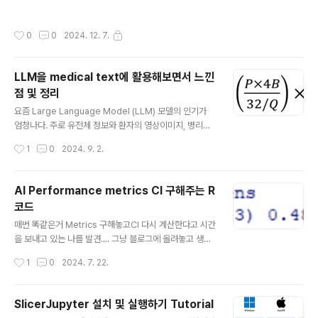
작성시간
0
0
2024. 12. 7.
LLM을 medical text에 활용해보면서 느낀
점 및 정리
글 내용
요즘 Large Language Model (LLM) 모델의 인기가
엄청나다. 주로 유전체 정보와 환자의 영상이미지, 병리이
미지 등을 다루다가, 이제는 pathology 및 radiology r
작성시간
1
0
2024. 9. 2.
eport까지도 다루게 됐다. 모든 연구자들은 빠르게 아무
도 안해본 데이터를 활용해서 새로운 결과를 만들어 좋은
저널페이퍼를 출간하고 싶은 법.. 나도 텍스트 데이터에 전
AI Performance metrics CI 구해주는 R
혀 관심이 없다가 이번에 LLM을 활용해보면서 든 생각들
코드
을 정리해보았다. 필요한 GPU 메모리는 어느정도인가?
글 내용
현재 내가 쓰고있는 GPU는 A6000 * 8개짜리로, 각 gp
매번 똑같은거 Metrics 구해놓고CI 다시 계산한다고 시간
u는 대략 48기가의 용량을 갖는다.내 경험상, 이 정도의 서
을 보내고 있는 나를 발견.... 그냥 블로그에 올려놓고 생각
버 스팩이면 7B 사이즈 정도의 텍스트는 충분히 처리할 수
나면 편하게 와서 긁어 쓰려구 포스팅 함수 정의 library(b
작성시간
1
0
2024. 7. 22.
있었다.대략 7,000 ~ 12,000 개 정도로 된 i..
oot)library(Epi)library(pROC)calc_metrics functi
on(data, indices) { d data[indices, ] tp sum(d
$predictions == 1 & d$label == 1) tn sum(d$pr
SlicerJupyter 설치 및 실행하기 Tutorial
edictions == 0 & d$label == 0) fp sum(d$pred
글 내용