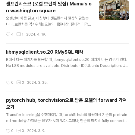
실 수 있습니다 !!!4월 13일 - 6월 30일: 주말 (토요일, 일
샌프란시스코 (로컬 브런치 맛집) Mama's o
요일) 및 공휴일7월 1일 ~ 8월 16일: 모든 날짜8월 17일
n washington square
~ 10월 27일: 주말 (토요일, 일요일) 및 공휴일 ( 2024년
글 내용
이후로는 아래의 사이트에서 자세한 정보를 확인해주세요.
오랜만에 차를 끌고, 아침부터 샌프란까지 열심히 달렸습
) https://www.recreation.gov/timed-entry/10086
니다. 브런치를 먹기위해!! 오늘의 내돈내산, 절대적 미각의
745 Yosemite National Park Ticketed..
미식가 세명이 맛집 탐방 및 평가를 내리기위해, 샌프란에
작성시간
4
1
2024. 4. 19.
도착했습니다. 바로 Mama's on washington sqaure
https://maps.app.goo.gl/LhoLyphmKe5UWCBR8
Mama's On Washington Square · 1701 Stockton
libmysqlclient.so.20 RMySQL 에러
St, San Francisco, CA 94133 미국 ★★★★☆ · 브
글 내용
R에서 다음 패키지를 활용할 때, libmysqlclient.so.20 에러가 나는 경우가 있다.
런치 식당 www.google.com Mama's 는 현지인들에
No LSB modules are available. Distributor ID: Ubuntu Description: Ub
게 유명하고, 인기 있는 로컬 브런치 식당이어서 줄을 설 각
untu 22.04.4 LTS Release: 22.04 Codename: jammy R 4.3.2와 Ubuntu
오를 해야해요 ㅠ 저희도 11시 조금 넘어서 도착했더니 앞
22.04를 활용중. 뭔가 에러가 해결하기 쉽지 않았는데, libmysqlclient.so.20 설
에 6팀 정도 기다리고 있었어요. Mama's 내부가 넓지 않
작성시간
0
0
2024. 3. 25.
치만으로 끝나지 않아서, 다시 삽질하지 않도록 블로그 포스팅. > library(RMySQ
고, ..
L) Error: package or namespace load failed for ‘RMySQL’ in dyn.load
(file, DLLpath = DLLpath, ...): unable ..
pytorch hub, torchvision으로 받은 모델의 forward 가져
오기
글 내용
Transfer learning을 수행해야할 때, torch의 hub를 활용해서 기존의 pretrain
ed model을 가져오는 경우가 많이 있다. 그러나, 단순히 마지막 fully connecte
d layer만을 없애고 싶은게 아니라, 중간의 feature부터 활용하고 싶은 경우가 있
작성시간
0
0
2024. 3. 9.
는데, 이런 경우는 forward 함수를 건드리면 제일 간편하다. 예를 들어, vision tra