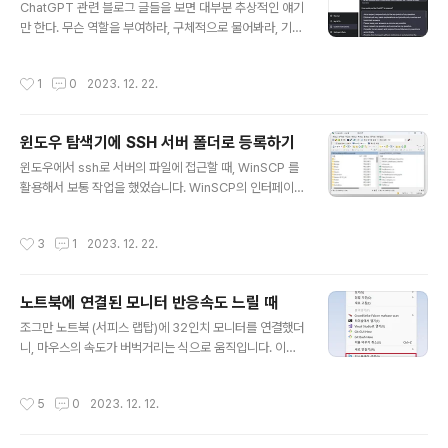
ChatGPT 관련 블로그 글들을 보면 대부분 추상적인 얘기
션 URI 문제가 복잡했으며, rclone도 비슷한 인증 과정을
만 한다. 무슨 역할을 부여하라, 구체적으로 물어봐라, 기타
요구했습니다. 아무튼, 정리하면 google-drive-ocamlf
등등.. 별로 도움도 되지 않고, 매번 ChatGPT와 토론하기
use는 사용자 인증을 필요로 하는 OAuth 2.0을 기반으
위해 Prompt engineering을 하자니 타자를 치는 손가
로 합니다. 이 방식은 일반적으로 사용자의 브라우저에서
작성시간
1
0
2023. 12. 22.
락이 아프다고 느껴진다. 요즘 연구를 하는 도중, ChatGP
Google 계정으로 로..
T와 토론하면서 새로운 연구주제들, 방법론들을 찾아내고
있는데, 정말 많이 써오면서 만들었던 나만의 꿀팁을 블로
윈도우 탐색기에 SSH 서버 폴더로 등록하기
그에 공유해본다. 1. Custom Instruction을 작성한다. 좌
글 내용
측 하단에 Custom instructions가 있다. Custom inst
윈도우에서 ssh로 서버의 파일에 접근할 때, WinSCP 를
ructions를 클릭하면 우측의 창이 뜬다. 여기에 2가지 입
활용해서 보통 작업을 했었습니다. WinSCP의 인터페이
력하는 칸이 있다. What would you like ChatGPT to
스가 불편하진 않지만 윈도우 디렉토리로 바로 접근이 가
know..
능하면 훨씬 편합니다. 윈도우 탐색기에 SSH 연결하는법
작성시간
3
1
2023. 12. 22.
[1] 필요한 소프트웨어의 다운로드1 : WinFsp WinFsp:
https://winfsp.dev/rel/ Download · WinFsp Down
load WinFsp is released in the form of an MSI in
노트북에 연결된 모니터 반응속도 느릴 때
staller that includes a signed driver and all files
글 내용
necessary to run and develop user mode file sy
조그만 노트북 (서피스 랩탑)에 32인치 모니터를 연결했더
stems on Windows. The installer supports..
니, 마우스의 속도가 버벅거리는 식으로 움직입니다. 이는
바로 모니터의 "주사율" 이라는 건데, 1초에 몇번의 화면을
새로고침 할것인지에 대한 내용입니다. 주사율: 모니터의
작성시간
5
0
2023. 12. 12.
새로고침 빈도 일반적인 모니터의 주사율은 60hz입니다.
게이밍 모니터의 경우 90hz, 120hz, 144hz까지 갑니다.
이게 올라갈때 크게 좋은걸 못느끼지만, 내려왔을때 역체