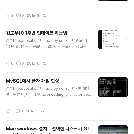
서버에 접속하기 위해서, ssh demon이 필요합니다. (ss
hd) 먼저 sshd를 설치해줍시다. - Ubuntu sudo apt-g
작성시간
3
0
2016. 8. 10.
et install openssh-server - CentOS yum -y insta
ll openssh-server openssh-clients netstat -ntl
같은 명령어로 22번 포트가 열려있는지 확인해주시고.. if
윈도우10 1주년 업데이트 하는법
config로 네트워크가 잘 동작하고 있는지도 확인해줍니
글 내용
다. VirtualBox 설치 시, Network 설정을 default로 해
/* * http://sosal.kr/ * made by so_Sal */ 윈도우10,
주셨다면 일단 기본적으로 이더넷 카드의 address는 10.
1주년 업데이트가 떴습니다. 업데이트 규모가 커서 그런지,
0.2.1..
자동으로 업데이트는 안되고 따로 받아주셔야 업데이트가
되네요. 윈도우10 인터페이스가 워낙 좋아서, 이번 업데이
작성시간
0
0
2016. 8. 10.
트는 저는 바로 하기로 결심했습니다. 1. 시작키를 누른 후
에, update를 검색해주시면 제어판 메뉴 중 하나인, '업데
이트 확인' 이 뜹니다. 이걸 클릭해주세요. Windows 업데
MySQL에서 글자 깨짐 현상
이트 화면이 뜹니다. 여기서 '자세한 정보'를 눌러주시면 됩
글 내용
니다. 제가 그림에 따로 표시를 안했지만, '자세한 정보' 를
/* * http://sosal.kr/ * made by so_Sal */ 서버에서
누르시면 됩니다. 그러면 이렇게 'Windows 10 업데이트
관리를 할 때, 데이터베이스 encoding (character set)
기록' 화면이 브라우저로 뜨게 됩니다. '1주년 업데이트 다
이 UTF8로 설정되어있지 않은 경우가 있다.이미 만들어
운로드' 를 눌러주시면 업데..
져 있는 디비에서 select 쿼리를 이용하여 데이터를 보는
작성시간
1
0
2016. 3. 22.
데, 다 깨져있을 경우에 위와 같은 상황일 확률이 높다. 예
를 들면 다음의 상황이다. mysql> select member_id,
name, date, time from member limit 10; 이렇게 정
Mac windows 설치 - 선택한 디스크가 GT
보를 출력하는데, 인코딩 문제 때문에 알아볼 수 없는 경우