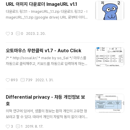
URL 이미지 다운로더 ImageURL v1.1
감이 심하게 느껴집니다. [노트북 반응속도가 느린 이유]
글 내용
이 글을 찾아오신 분들은, 노트북에 연결된 모니터의 속도
다운로드 링크1 - ImageURL_1.1.zip 다운로드 링크2 - I
가 느린 것으로 검색하셨을 것으로 예상됩니다. 노트북의
mageURL_1.1.zip (google drive) URL 로부터 이미지
경우, 그래픽카드가 매우 좋은것은 아니기 때문에, 크고 해
를 다운받아야 하는 작업이 필요하다는 분이 있어서, 프로
상도가 높은 모니터를 노트북에 연결하셨을 경우 최대 주
그램을 하나 만들어봤습니다. 이 프로그램은 사용자가 입
작성시간
3
0
2023. 2. 20.
사율이 낮게 설정될 수 ..
력한 URL로부터 이미지를 자동으로 확인하고, Space
(혹은 클릭) 키보드 입력을 통해서 자동으로 이미지를 다운
로드 할 수 있는 프로그램입니다. 프로그램의 주요 기능은
오토마우스 무한클릭 v1.7 - Auto Click
여러 이미지를 키보드를 통해 넘기고, space를 통해 다운
글 내용
로드 하는 기능입니다. 입력된 URL 인터넷 주소에서 이미
/* * http://sosal.kr/ * made by so_Sal */ 마우스를
지만 추출하여 다운로드할 수 있는 기능을 제공합니다. 사
자동으로 클릭해주고, 키보드를 자동으로 입력하게 하는
용법은 다음과 같습니다. 1. ① 번에 검색하고자 하는 URL
오토마우스 무한클릭입니다. 무한클릭 프로그램은 관리자
인터넷 주소를 입력하세요. 2. ② 번을 클릭하여,..
권한을 일체 요청하지 않는 안전한 프로그램입니다. 게임
작성시간
893
739
2022. 1. 31.
이나 반복적인 업무를 하실 때 유용한 프로그램입니다. -
오토마우스 무한클릭 다운로드 비밀번호: sosal 오토마우
스 무한클릭의 인터페이스는 다음과 같습니다. 1. 오토마우
Differential privacy - 차등 개인정보 보
스 실행 / 종료 Start에 해당되는 F5 버튼을 클릭하면 오토
호
마우스 기능이 시작되며 Stop에 해당되는 F6 버튼을 클릭
글 내용
하면 오토마우스의 기능이 중지됩니다. 2. 오토마우스 실
의학 연구에 있어서, 샘플의 정보는 환자 개인의 고유한 정
행버튼, 종료버튼 변경 F5 버튼의 스크롤을 클릭하시면 다
보라고 할 수 있다. 따라서 개인의 자발적 동의 없이 데이터
른 버튼으로 수정할 수 있습니다. 3. 자동으로 입력할 이
를 유통하는 것은 쉽지 않다. 분석가치가 높은 데이터일수
작성시간
3
1
2019. 8. 17.
벤..
록, 혹은 Sample에 대한 정보가 많을수록 정보의 민감성