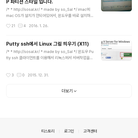
P 파티션 스타일 입니다.
가 있다. 이런 경우, 도대체 어떤 인코딩 설정으로 되어있기
글 내용
에, 이렇게 보이는 것일까?답은 character set에 있다.
/* * http://sosal.kr/ * made by so_Sal */ imac에
MySQL 커맨드에서 다음과 같이 입력하면 현재의 ..
mac OS가 설치가 안되어있어서, 윈도우를 바로 설치하려
고 하였다. windows iso 파일과 ultraiso를 이용하여 b
작성시간
21
4
2016. 1. 26.
ootable usb device를 만든 후, 아이맥 전원을 키면서
option (alt)를 누르고 있으면 windows 설치 부팅이 가
능하다. 하지만, 맥 혹은 아이맥에서 기본으로 설치하게 되
Putty ssh에서 Linux 그림 띄우기 (X11)
면, 다음과 같은 오류를 볼 수 있다. - 이 디스크에 windo
글 내용
/* * http://sosal.kr/ * made by so_Sal */ 윈도우 Pu
ws를 설치할 수 없습니다. 선택한 디스크가 GPT 파티션
tty ssh 클라이언트를 이용해서 리눅스에서 서버작업을
스타일입니다. 이 경우, shift + F10을 누르면 cmd(com
하고있다. 특히 R에서 graph를 그릴 때, 파일로 저장해서
mand) 화면을 띄워서 다음과 같은 명령어로 문제를 해결
그리곤 했는데, 별로 불편함을 못느껴서 파일로 저장하고
할 수 있다. 0. shift + F10 키로 cmd 창을..
작성시간
3
0
2015. 12. 31.
winSCP 같은 SFTP로 그림파일을 하나하나 다운받아서
확인해보고 했었다. 최근에 멍청한 방법이란걸 깨닫고 X11
포워딩을 검색하였더니 쉽게 해결방법을 찾을 수 있었다.
더보기
아래의 포스팅에서 대부분 가져온 내용입니다. http://ts.d
evbj.com/138 putty는 좀 불편해서 투명푸티로 유명한
iputty를 사용하고 있었는데, putty나 iputty나 모두 적용
가능한 방법이다. 사용하고 있는 Putty (혹은 iPutty)에서
x11 ..
의안내
티스토리
로그인
고객센터