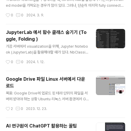
u는 대략 48기가의 용량을 갖는다.내 경험상, 이 정도의 서
ed model을 가져오는 경우가 많이 있다. 그러나, 단순히 마지막 fully connecte
버 스팩이면 7B 사이즈 정도의 텍스트는 충분히 처리할 수
d layer만을 없애고 싶은게 아니라, 중간의 feature부터 활용하고 싶은 경우가 있
작성시간
0
0
2024. 3. 9.
있었다.대략 7,000 ~ 12,000 개 정도로 된 i..
는데, 이런 경우는 forward 함수를 건드리면 제일 간편하다. 예를 들어, vision tra
nsformer에서, 마지막 cls token의 값을 가져오는게 아닌 patch의 정보를 가져
오고 싶을때? 단순히 모델의 architecture를 수정한다고 해결할 수 있는 문제는 아
JupyterLab 에서 함수 클래스 숨기기 (To
니다. forward 함수에서, cls token만 짚어서 return하고 있기 때문이다. 이런 경
ggle, Folding )
우, python의 inspect를 활용하면 매우..
글 내용
가끔 서버에서 visualization을 위해, Jupyter Notebo
ok (JupyterLab)을 활용해야할 때가 있다. NbClassic
Notebook이라면, 간단하게 Notebook Extensions
작성시간
0
0
2024. 1. 12.
등의 기능을 설치하면 되지만, JupyerLab에서는 이걸 d
efault로 제공한다. (기능은 안켜져 있음) 1. 상단 탭의 Set
tings -> Advanced Settings Editor 2. 좌측 Noteb
Google Drive 파일 Linux 서버에서 다운
ook 탭 -> Code Folding 선택 3. Jupyterlab에서 No
로드
tebook을 켜서 folding / toggle이 가능한지 확인한다.
글 내용
목표: Google Drive에 업로드 된 테라 단위의 파일을 서
버에 받아야 하는 상황 Ubuntu 리눅스 서버 환경에서 Go
ogle Drive와의 동기화를 시도했으나, google-drive-
작성시간
2
0
2023. 12. 23.
ocamlfuse와 rclone을 사용하는 과정에서 여러 어려움
이 있었습니다. 제 서버 환경은 GUI가 없어서, OAuth 인
증 과정에서 리디렉션과 인증 코드 입력이 필요했습니다.
AI 연구원이 ChatGPT 활용하는 꿀팁
google-drive-ocamlfuse의 경우, 서버 설정과 리디렉
글 내용