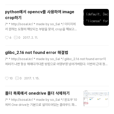
은 증가한다. 따라서 데이터를 활용하기 위해선 개인정보
를 보호하는 단계는 필수적이다. 1. Definition of Attribu
python에서 opencv를 사용하여 image
tes in Data Privacy 1) Identifiers: 식별자 (혹은 Key)
crop하기
흔히 Database에서, entity (개체)를 구분할 수 있는 변
글 내용
수를 Key라고 부른다. 식별자는 의료데이터에서 각 샘플
/* * http://sosal.kr/ * made by so_Sal */ 이미지에
들을 독립적으로 구분할 수 있는 변수기 때문에, 필히 민감
서 원하는 도형에 해당되는 부분을 찾아, crop을 해보고자
정보가 된다. 예를 들어 주민번호, 전화번호, 환자등록번호,
한다.opencv 라이브러리를 사용할 것이다. 이 포스팅에
작성시간
6
0
2017. 2. 11.
계좌번호, 영상의학이미지..
서는 위의 사진에서 네모난 사진들을 crop해볼것이다.네
모난 박스를 체크하고 해당 부분을 잘라 저장할 것이다. 1.
python opencv library 설치 및 기타라이브러리 설치
glibc_2.16 not found error 해결법
python 버전을 확인한다. (3.6 버전) http://www.lfd.uc
글 내용
/* * http://sosal.kr/ * made by so_Sal */ glibc_2.16 not found error이
i.edu/~gohlke/pythonlibs/ 사이트에 접속하여 버전에
에러가 나면 항상 헤매다가다른 방법으로 어영부영 넘어가버렸다. 이번에 근데 정통
맞는 opencv whl 파일을 다운받는다. 윈도우즈 64비트
으로 필요하게 생겼다 ;; 구글링 해보니 아래에 설명이 잘 나와있다. http://unix.sta
와 python 버전 3.6을 사용하고 있기 때문에opencv_p
ckexchange.com/questions/176489/how-to-update-glibc-to-2-14-i
ython-3.2.0-cp36-cp36m-win_amd..
작성시간
10
0
2017. 1. 15.
n-centos-6-5 mkdir ~/glibc_install; cd ~/glibc_install wget http://ftp.g
nu.org/gnu/glibc/glibc-2.14.tar.gz tar zxvf glibc-2.14.tar.gz cd glibc-2.
14 mkdir build cd build ..
폴더 목록에서 onedrive 폴더 삭제하기
글 내용
/* * http://sosal.kr/ * made by so_Sal */ 윈도우 10
에서 One drive는 기본으로 설치되어있는 클라우드 파일
시스템 프로그램입니다. 그런데 One drive를 안쓰고, 심