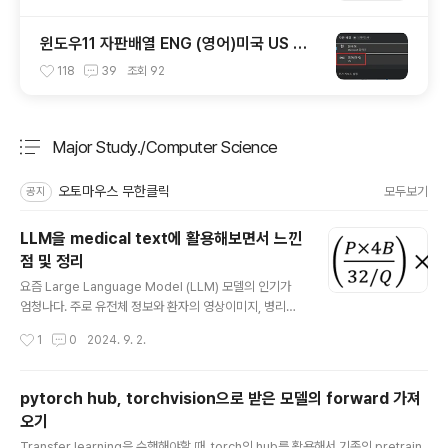
윈도우11 자판배열 ENG (영어)미국 US 없
애는법
118
39
조회
92
Major Study./Computer Science
분류 전체보기
주요 글 목록
오토마우스 무한클릭
모두보기
공지
LLM을 medical text에 활용해보면서 느낀
점 및 정리
글 내용
요즘 Large Language Model (LLM) 모델의 인기가
엄청나다. 주로 유전체 정보와 환자의 영상이미지, 병리이
미지 등을 다루다가, 이제는 pathology 및 radiology r
작성시간
1
0
2024. 9. 2.
eport까지도 다루게 됐다. 모든 연구자들은 빠르게 아무
도 안해본 데이터를 활용해서 새로운 결과를 만들어 좋은
저널페이퍼를 출간하고 싶은 법.. 나도 텍스트 데이터에 전
pytorch hub, torchvision으로 받은 모델의 forward 가져
혀 관심이 없다가 이번에 LLM을 활용해보면서 든 생각들
오기
을 정리해보았다. 필요한 GPU 메모리는 어느정도인가?
글 내용
현재 내가 쓰고있는 GPU는 A6000 * 8개짜리로, 각 gp
Transfer learning을 수행해야할 때, torch의 hub를 활용해서 기존의 pretrain