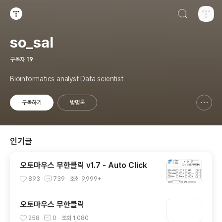
검색하기
티스토리
so_sal
구독자
19
Bioinformatics analyst Data scientist
구독하기
방명록
신고하기 레이어
열기
인기글
오토마우스 무한클릭 v1.7 - Auto Click
893
739
조회
9,999+
오토마우스 무한클릭
258
0
조회
1,080