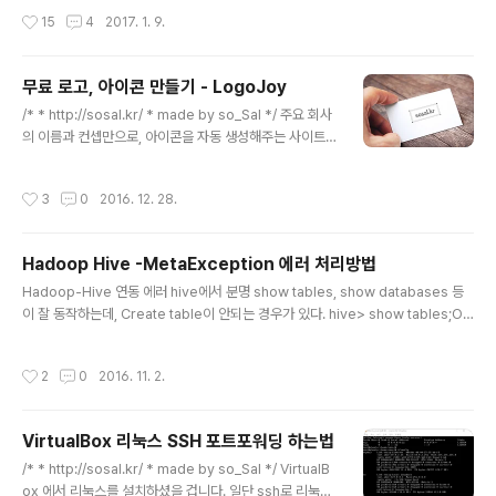
지어 프로그램을 삭제했는데도 파일 explorer, 탐색기에
작성시간
15
4
2017. 1. 9.
서 자꾸 옆에 뜹니다.이걸 삭제하는 방법은 다음과 같습니
다. 1. 시작키 + R 을 눌러 실행을 시작.2. regedit 입력.
(윈도우 10은 시작키를 누르고 regedit을 입력해도 됩니
무료 로고, 아이콘 만들기 - LogoJoy
다.) 좌측 레지스트리 목록에서 ctrl + F 를 누르시면 찾기
글 내용
가 뜹니다. 018D5C66-4533-4307-9B53-224DE
/* * http://sosal.kr/ * made by so_Sal */ 주요 회사
2ED1FE6위 텍스트를 복사해서 붙여넣어 찾아주시면 됩
의 이름과 컨셉만으로, 아이콘을 자동 생성해주는 사이트
니다. 위 레지스트리를 검색하면 아래 2개의 value가 나옵
가 있다. 로고조이 (LogoJoy) 라는 사이트이다. 인공지능
니다.그 중,..
과 알고리즘을 통해, 사용자가 원하는 스타일과 비슷한 로
작성시간
3
0
2016. 12. 28.
고를 만들어준다고 홍보되어있지만, 사용해보면 머신러닝
까지는 잘 모르겠고, 사용자가 원하는 주제를 선정해주면
그것에 맞는 굉장히 많은 템플릿을 조합하여 사용자에게
Hadoop Hive -MetaException 에러 처리방법
알려주는 정도인 듯 하다. 사이트 접속: http://logojoy.c
글 내용
om/ 사이트에 접속하여 회원가입/로그인 후, MAKE YO
Hadoop-Hive 연동 에러 hive에서 분명 show tables, show databases 등
UR LOGO 버튼을 누르면 바로 로고를 만들 수 있다. 내
이 잘 동작하는데, Create table이 안되는 경우가 있다. hive> show tables;OK
아이디가 sosal인 만큼, 나도 로고를 한번 만들어 봤다. 설
Time taken: 0.141 seconds 그런데 Create Table을 하면 자세한 에러사항 없
계가 완벽하지 않은 상태에서 디자이너까지 함..
이 아래와 같이 FAILED 에러가 뜬다. > CREATE TABLE TABLE_NAMES (ID S
작성시간
2
0
2016. 11. 2.
TRING, SYMBOL STRING, GENE_NAME STRING) > ROW FORMAT DEL
IMITED FIELDS TERMINATED BY ',' > LINES TERMINATED BY '\n' > ST
ORED AS TEXTFILE; FAILED: Execution Error, return co..
VirtualBox 리눅스 SSH 포트포워딩 하는법
글 내용
/* * http://sosal.kr/ * made by so_Sal */ VirtualB
ox 에서 리눅스를 설치하셨을 겁니다. 일단 ssh로 리눅스