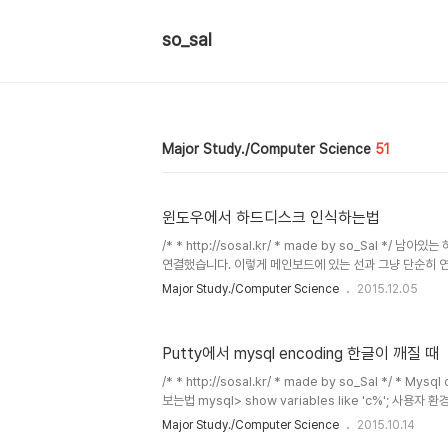
so_sal
Major Study./Computer Science
51
윈도우에서 하드디스크 인식하는법
/* * http://sosal.kr/ * made by so_Sal *
연결했습니다. 이렇게 메인보드에 있는 선과 그냥 단순히 연
빛이 쌔서 사진이 좀 못나왔네요.. 아래에 있는 하드디스크
Major Study./Computer Science
2015.12.05
선이 부족하다면 'ATA 포트' 연결선 같은 키워드로 검색
있는 선을 찾으실 수 있으실거에요. 이렇게 새로운 하드디
도우를 실행시켜보면.. 내컴퓨터에서 인식이 안되고 있죠.
Putty에서 mysql encoding 한글이 깨질 때
하드디스크 정보가 없기 때문에, mount 작업을 따로 거치
용자 인터페이스가 굉장히 편리하기 때문에 디스크 관리를 통
/* * http://sosal.kr/ * made by so_Sal */ * Mysql
보는법 mysql> show variables like 'c%'; 사용자
다. * Table structure information 보는법 mysql> s
Major Study./Computer Science
2015.10.14
사용자 환경 character set 역시 latin1이고, 테이블의 ch