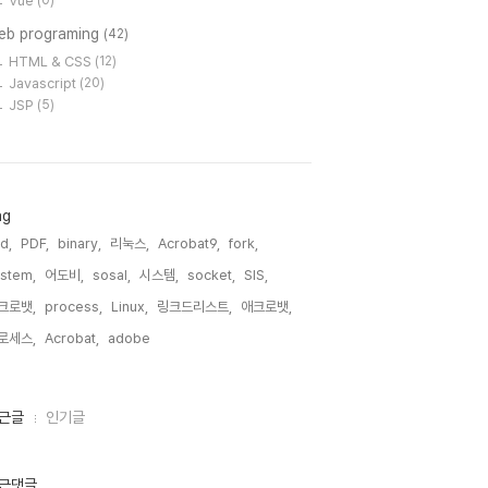
Vue
(0)
eb programing
(42)
HTML & CSS
(12)
Javascript
(20)
JSP
(5)
ag
nd,
PDF,
binary,
리눅스,
Acrobat9,
fork,
stem,
어도비,
sosal,
시스템,
socket,
SIS,
크로뱃,
process,
Linux,
링크드리스트,
애크로뱃,
로세스,
Acrobat,
adobe,
근글
인기글
근댓글