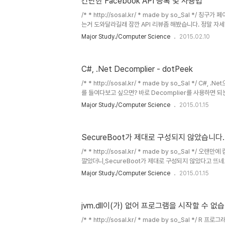
간단한 Facebook API 등록 및 사용법
에 뜬다면 해당 프린터로 아래와 같이 진행해주시면 됩니다. 3
이름으로 프린터 추가 4. 장치 유형(T): 에는..
/* * http://sosal.kr/ * made by so_Sal */
는거 도와달라길래 잠깐 API 리뷰좀 해봤습니다. 정말 자
지만, 기본적으로 developer 가입 후에 App ID 등록
Major Study./Computer Science
2015.02.10
캡쳐하면서 정리좀 해보았습니다. 1. Facebook devel
https://developers.facebook.com/ 개발자 
은 가입을 합니다. 2. App 추가하기. 특정 사이트나 앱 등
C#, .Net Decomplier - dotPeek
해서 등록하는 과정입니다. 하나의 앱 혹은 하나의 웹페이지(
id만을 사용하도록 되어있습니다. 3..
/* * http://sosal.kr/ * made by so_Sal */ C#
를 들여다보고 싶으면? 바로 Decomplier를 사용하면 되
Reflector, justdecomplie, dotPeek 등등.. 흔히들
Major Study./Computer Science
2015.01.15
습니다. (저만의 아주 좁은 시야... 로..) dotPeek은 Sym
보여주는 장점이 있고 인터페이스도 깔끔한것 같습니다. ref
주죠.. 하지만 난독화라던지, 디컴파일에 방해되는 장치가 있
SecureBoot가 제대로 구성되지 않았습니다
줄어든다곤 하는데 사실 제가 소스를 날려먹은 입장에서 
에 대한..
/* * http://sosal.kr/ * made by so_Sal */
깔았더니,SecureBoot가 제대로 구성되지 않았다고 뜨네
고, 어쨋던 지워야하니 좀 알아봤습니다. 컴퓨터를 켰을 때, 
Major Study./Computer Science
2015.01.15
설정을 하면 된다기에, BIOS 설정 -> Security -> Sec
했더니회색으로 떠서 고칠수도 없는 상황이었습니다. 그래서 구
에서 친절하게 답변을 주시네요.. KB2902864 업그레
jvm.dll이(가) 없어 프로그램을 시작할 수 없
요..http://www.microsoft.com/ko-kr/download/
서 다운로..
/* * http://sosal.kr/ * made by so_Sal */ 