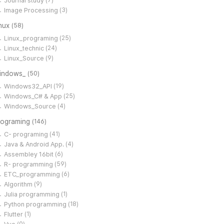
Journal study
(7)
Image Processing
(3)
inux
(58)
Linux_programing
(25)
Linux_technic
(24)
Linux_Source
(9)
indows_
(50)
Windows32_API
(19)
Windows_C# & App
(25)
Windows_Source
(4)
rograming
(146)
C- programing
(41)
Java & Android App.
(4)
Assembley 16bit
(6)
R- programming
(59)
ETC_programming
(6)
Algorithm
(9)
Julia programming
(1)
Python programming
(18)
Flutter
(1)