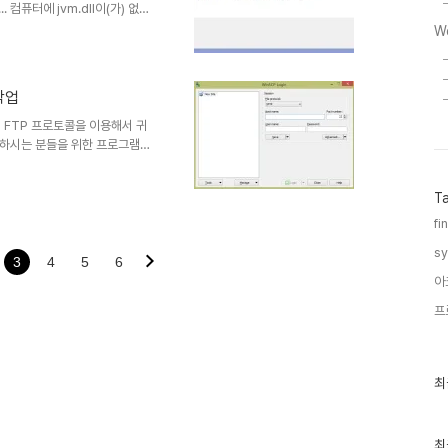
. 컴퓨터에 jvm.dll이(가) 없어
 이 문제를 해결하십시오. 분명
W
아니라 jvm.dll을 path로 접근
경설정이 제대로 안되어 있을 때,
니다. 1. JAVA를 설치하지 않
작업
m.dll 위치를 등록하지 않으셨을
winSCP FTP 프로토콜을 이용해서 귀
업하시는 분들을 위한 프로그램입
ang:ko winscp.net에서 직접
l package:
T
No install (Portalble) :
동기화 방법
fi
.
sy
3
4
5
6
아
프
최
최
근
글
과
인
최