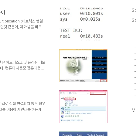
 깨진다. 그럴 경우 PuTTY의
Translation 탭에서
S
도차이
S
 Multiplication (매트릭스 행렬
던것 같은데, 이 개념을 바로 프
 by 2 matrix라고 생각했
a4 - B matrix b1 b2 b3
(A**B)라고 할 때, C matrix를 구
*b2 + a2*b4 a3*b1 +
본 프로그램은 하드디스크 및 플래쉬 메모
다. 컴퓨터 사용중 잦은다운 및
크로 일어날 수 있는 오류에 대
툴입니다. - 기능 1.물리드라이
.) 2.배드섹터 검출기능 강화 및 절
해 배드블럭내 발생한 배드섹터의
128KB) 4.스캔 그래프출력기능
프린트가 로컬로 직접 연결되지 않은 경우
크를 이용하여 인쇄를 하는게 보
M
를 이용하여 프린트를 추가하는 방법
 제어판에서 '프린터'로 검색하시
클릭 같은 네트워크 단이면 목록에
' 를 클릭해줍니다.프린터 목록