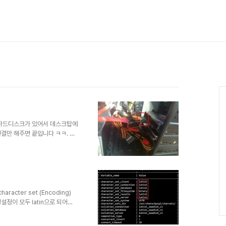
/ 남아있는 하드디스크가 있어서 데스크탑에
결만 해주면 끝입니다 ㅋㅋ. 햇
가 새로 추가한 하드입니다. 연결
하시면 금방 메인보드와 연결할 수
스크를 메인보드에 연결하고, 윈
 ㅠㅠ 왜냐하면 윈도우에 아무런
셔야 합니다. 하지만 윈도우는 사
해 아주..
 character set (Encoding)
 환경설정이 모두 latin으로 되어있
how create table member;
arset 역시 latin1인데 막상 한