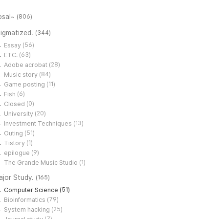
osal~
(806)
tigmatized.
(344)
Essay
(56)
ETC.
(63)
Adobe acrobat
(28)
Music story
(84)
Game posting
(11)
Fish
(6)
Closed
(0)
University
(20)
Investment Techniques
(13)
Outing
(51)
Tistory
(1)
epilogue
(9)
The Grande Music Studio
(1)
ajor Study.
(165)
Computer Science
(51)
Bioinformatics
(79)
System hacking
(25)