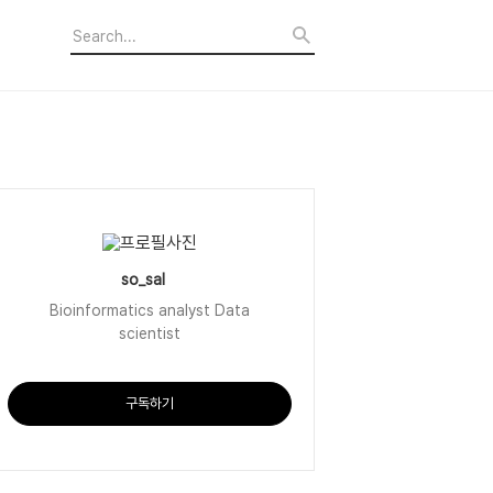
so_sal
Bioinformatics analyst Data
scientist
구독하기