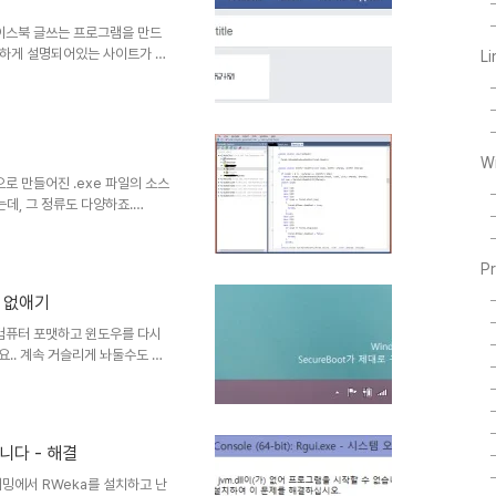
. TCP/IP주소 또는 호스트
 칭구가 페이스북 글쓰는 프로그램을 만드
세하게 설명되어있는 사이트가 많
L
조차 못하는 친구를 보고 간단하게
oper 계정 추가하기
사이트에 접속하여 가입되지 않은 사람
에서 페이스북 API를 사용하기 위
domain) 에서는 하나의 app
W
, .Net으로 만들어진 .exe 파일의 소스
는데, 그 정류도 다양하죠.
 reflector를 가장 많이쓰는것 같
bol (함수나 변수 등) Usgae를
lector는 그냥 텍스트만 보여
P
을경우 dotPeek의 장점은 좀
. 없애기
다시 복구하려고 하는짓이니 그것
 오랜만에 컴퓨터 포맷하고 윈도우를 다시
요.. 계속 거슬리게 놔둘수도 없
BIOS모드로 들어가서 BIOS
ureBoot를 Enable로 바꾸려고
글링을 해보니, Microsoft
이드를 하면 없어진다고 하네
습니다 - 해결
details.aspx?id=40879 여기
R 프로그래밍에서 RWeka를 설치하고 난