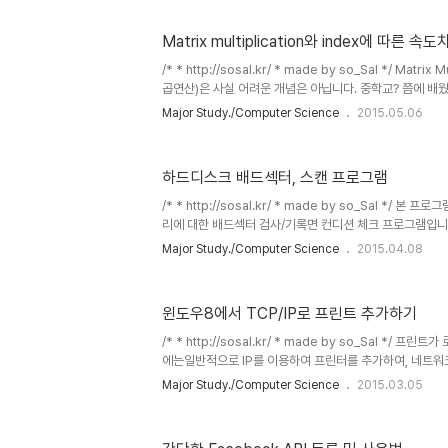
글이 들어가있는 테이블의 내용을 select로 보면 글자는 다
Character set을 바꿔줘야 한글이 잘 보인다. Window - 
Matrix multiplication와 index에 따른 속
Character-set을 ISO-8..
/* * http://sosal.kr/ * made by so_Sal */ Matrix
곱연산)은 사실 어려운 개념은 아닙니다. 중학교? 쯤에 배웠
로그래밍에 써먹기도 그다지 어렵진 않은 내용인것 같습니다. 2
Major Study./Computer Science
2015.05.06
을 때 예를 들어보면 다음과 같습니다. - A matrix a1 a2 a3 
b4 A와 B의 matrix multiplication 결과를 C matrix 
하는 방법은 다음과 같다. - C matrix a1*b1 +a2*b3 a1
하드디스크 배드섹터, 스캔 프로그램
a4*b3 a3*b2 + a4*b4 A matri..
/* * http://sosal.kr/ * made by so_Sal */ 
리에 대한 배드섹터 검사/기록면 컨디션 체크 프로그램입니
알수없는 오류증상/느려지는 데이터 읽기속도 등.. 하드디스
Major Study./Computer Science
2015.04.08
해 검사하여 사용자가 데이터 관리에 도움을 주고자 개발된 
브 검사에서 논리드라이브 검사기능 추가 (ex:c:\ , d:\ ..
대섹터 출력기능 추가 - 기존 배드블럭측정만했던것에 반
윈도우8에서 TCP/IP로 프린트 추가하기
정확한 위치파악 후 LBA값출력. 3.스캔버퍼 선택 (64KB,
강화. - 그래프 페이지별 빠른이동 - 페이..
/* * http://sosal.kr/ * made by so_Sal */ 
에는일반적으로 IP를 이용하여 프린터를 추가하여, 네트워
편적입니다. 프린트 IP를 알고 있는 상태에서, TCP/IP
Major Study./Computer Science
2015.03.05
을 알아보겠습니다. 1. 제어판 -> "장치 및 프린터 보기"-
면 쉽게 찾으실 수 있습니다. 2. 상단부의 '프린터 추가' 
뜨지만, 그렇지 않은경우 '원하는 프린터가 목록에 없습니다