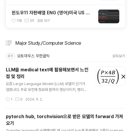
윈도우11 자판배열 ENG (영어)미국 US 없
애는법
118
39
조회
107
Major Study./Computer Science
분류 전체보기
주요 글 목록
오토마우스 무한클릭
모두보기
공지
LLM을 medical text에 활용해보면서 느낀
점 및 정리
글 내용
요즘 Large Language Model (LLM) 모델의 인기가
엄청나다. 주로 유전체 정보와 환자의 영상이미지, 병리이
미지 등을 다루다가, 이제는 pathology 및 radiology r
작성시간
1
0
2024. 9. 2.
eport까지도 다루게 됐다. 모든 연구자들은 빠르게 아무
도 안해본 데이터를 활용해서 새로운 결과를 만들어 좋은
저널페이퍼를 출간하고 싶은 법.. 나도 텍스트 데이터에 전
pytorch hub, torchvision으로 받은 모델의 forward 가져
혀 관심이 없다가 이번에 LLM을 활용해보면서 든 생각들
오기
을 정리해보았다. 필요한 GPU 메모리는 어느정도인가?
글 내용
현재 내가 쓰고있는 GPU는 A6000 * 8개짜리로, 각 gp
Transfer learning을 수행해야할 때, torch의 hub를 활용해서 기존의 pretrain