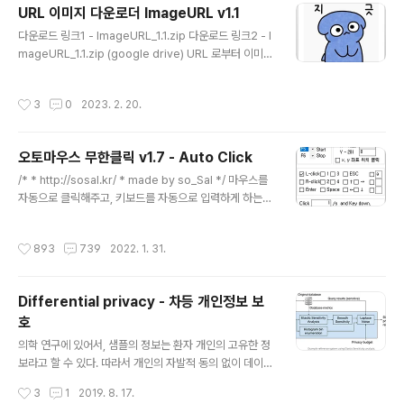
URL 이미지 다운로더 ImageURL v1.1
감이 심하게 느껴집니다. [노트북 반응속도가 느린 이유]
글 내용
이 글을 찾아오신 분들은, 노트북에 연결된 모니터의 속도
다운로드 링크1 - ImageURL_1.1.zip 다운로드 링크2 - I
가 느린 것으로 검색하셨을 것으로 예상됩니다. 노트북의
mageURL_1.1.zip (google drive) URL 로부터 이미지
경우, 그래픽카드가 매우 좋은것은 아니기 때문에, 크고 해
를 다운받아야 하는 작업이 필요하다는 분이 있어서, 프로
상도가 높은 모니터를 노트북에 연결하셨을 경우 최대 주
그램을 하나 만들어봤습니다. 이 프로그램은 사용자가 입
작성시간
3
0
2023. 2. 20.
사율이 낮게 설정될 수 ..
력한 URL로부터 이미지를 자동으로 확인하고, Space
(혹은 클릭) 키보드 입력을 통해서 자동으로 이미지를 다운
로드 할 수 있는 프로그램입니다. 프로그램의 주요 기능은
오토마우스 무한클릭 v1.7 - Auto Click
여러 이미지를 키보드를 통해 넘기고, space를 통해 다운
글 내용
로드 하는 기능입니다. 입력된 URL 인터넷 주소에서 이미
/* * http://sosal.kr/ * made by so_Sal */ 마우스를
지만 추출하여 다운로드할 수 있는 기능을 제공합니다. 사
자동으로 클릭해주고, 키보드를 자동으로 입력하게 하는
용법은 다음과 같습니다. 1. ① 번에 검색하고자 하는 URL
오토마우스 무한클릭입니다. 무한클릭 프로그램은 관리자
인터넷 주소를 입력하세요. 2. ② 번을 클릭하여,..
권한을 일체 요청하지 않는 안전한 프로그램입니다. 게임
작성시간
893
739
2022. 1. 31.
이나 반복적인 업무를 하실 때 유용한 프로그램입니다. -
오토마우스 무한클릭 다운로드 비밀번호: sosal 오토마우
스 무한클릭의 인터페이스는 다음과 같습니다. 1. 오토마우
Differential privacy - 차등 개인정보 보
스 실행 / 종료 Start에 해당되는 F5 버튼을 클릭하면 오토
호
마우스 기능이 시작되며 Stop에 해당되는 F6 버튼을 클릭
글 내용
하면 오토마우스의 기능이 중지됩니다. 2. 오토마우스 실
의학 연구에 있어서, 샘플의 정보는 환자 개인의 고유한 정
행버튼, 종료버튼 변경 F5 버튼의 스크롤을 클릭하시면 다
보라고 할 수 있다. 따라서 개인의 자발적 동의 없이 데이터
른 버튼으로 수정할 수 있습니다. 3. 자동으로 입력할 이
를 유통하는 것은 쉽지 않다. 분석가치가 높은 데이터일수
작성시간
3
1
2019. 8. 17.
벤..
록, 혹은 Sample에 대한 정보가 많을수록 정보의 민감성