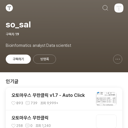
검색하기
티스토리
so_sal
구독자
19
Bioinformatics analyst Data scientist
구독하기
방명록
신고하기 레이어
열기
인기글
오토마우스 무한클릭 v1.7 - Auto Click
893
739
조회
9,999+
오토마우스 무한클릭
258
0
조회
1,240