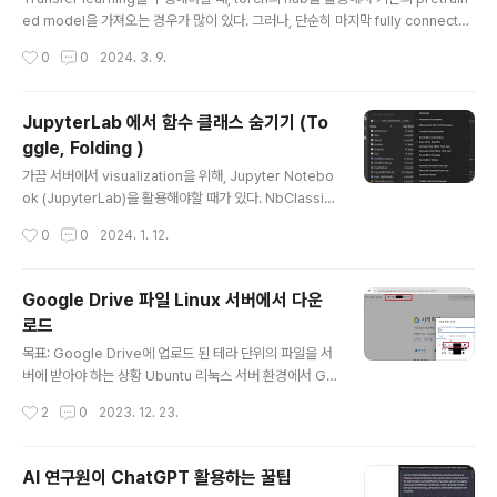
u는 대략 48기가의 용량을 갖는다.내 경험상, 이 정도의 서
ed model을 가져오는 경우가 많이 있다. 그러나, 단순히 마지막 fully connecte
버 스팩이면 7B 사이즈 정도의 텍스트는 충분히 처리할 수
d layer만을 없애고 싶은게 아니라, 중간의 feature부터 활용하고 싶은 경우가 있
작성시간
0
0
2024. 3. 9.
있었다.대략 7,000 ~ 12,000 개 정도로 된 i..
는데, 이런 경우는 forward 함수를 건드리면 제일 간편하다. 예를 들어, vision tra
nsformer에서, 마지막 cls token의 값을 가져오는게 아닌 patch의 정보를 가져
오고 싶을때? 단순히 모델의 architecture를 수정한다고 해결할 수 있는 문제는 아
JupyterLab 에서 함수 클래스 숨기기 (To
니다. forward 함수에서, cls token만 짚어서 return하고 있기 때문이다. 이런 경
ggle, Folding )
우, python의 inspect를 활용하면 매우..
글 내용
가끔 서버에서 visualization을 위해, Jupyter Notebo
ok (JupyterLab)을 활용해야할 때가 있다. NbClassic
Notebook이라면, 간단하게 Notebook Extensions
작성시간
0
0
2024. 1. 12.
등의 기능을 설치하면 되지만, JupyerLab에서는 이걸 d
efault로 제공한다. (기능은 안켜져 있음) 1. 상단 탭의 Set
tings -> Advanced Settings Editor 2. 좌측 Noteb
Google Drive 파일 Linux 서버에서 다운
ook 탭 -> Code Folding 선택 3. Jupyterlab에서 No
로드
tebook을 켜서 folding / toggle이 가능한지 확인한다.
글 내용
목표: Google Drive에 업로드 된 테라 단위의 파일을 서
버에 받아야 하는 상황 Ubuntu 리눅스 서버 환경에서 Go
ogle Drive와의 동기화를 시도했으나, google-drive-
작성시간
2
0
2023. 12. 23.
ocamlfuse와 rclone을 사용하는 과정에서 여러 어려움
이 있었습니다. 제 서버 환경은 GUI가 없어서, OAuth 인
증 과정에서 리디렉션과 인증 코드 입력이 필요했습니다.
AI 연구원이 ChatGPT 활용하는 꿀팁
google-drive-ocamlfuse의 경우, 서버 설정과 리디렉
글 내용