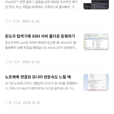
ChatGPT 관련 블로그 글들을 보면 대부분 추상적인 얘기
션 URI 문제가 복잡했으며, rclone도 비슷한 인증 과정을
만 한다. 무슨 역할을 부여하라, 구체적으로 물어봐라, 기타
요구했습니다. 아무튼, 정리하면 google-drive-ocamlf
등등.. 별로 도움도 되지 않고, 매번 ChatGPT와 토론하기
use는 사용자 인증을 필요로 하는 OAuth 2.0을 기반으
위해 Prompt engineering을 하자니 타자를 치는 손가
로 합니다. 이 방식은 일반적으로 사용자의 브라우저에서
작성시간
1
0
2023. 12. 22.
락이 아프다고 느껴진다. 요즘 연구를 하는 도중, ChatGP
Google 계정으로 로..
T와 토론하면서 새로운 연구주제들, 방법론들을 찾아내고
있는데, 정말 많이 써오면서 만들었던 나만의 꿀팁을 블로
윈도우 탐색기에 SSH 서버 폴더로 등록하기
그에 공유해본다. 1. Custom Instruction을 작성한다. 좌
글 내용
측 하단에 Custom instructions가 있다. Custom inst
윈도우에서 ssh로 서버의 파일에 접근할 때, WinSCP 를
ructions를 클릭하면 우측의 창이 뜬다. 여기에 2가지 입
활용해서 보통 작업을 했었습니다. WinSCP의 인터페이
력하는 칸이 있다. What would you like ChatGPT to
스가 불편하진 않지만 윈도우 디렉토리로 바로 접근이 가
know..
능하면 훨씬 편합니다. 윈도우 탐색기에 SSH 연결하는법
작성시간
3
1
2023. 12. 22.
[1] 필요한 소프트웨어의 다운로드1 : WinFsp WinFsp:
https://winfsp.dev/rel/ Download · WinFsp Down
load WinFsp is released in the form of an MSI in
노트북에 연결된 모니터 반응속도 느릴 때
staller that includes a signed driver and all files
글 내용
necessary to run and develop user mode file sy
조그만 노트북 (서피스 랩탑)에 32인치 모니터를 연결했더
stems on Windows. The installer supports..
니, 마우스의 속도가 버벅거리는 식으로 움직입니다. 이는
바로 모니터의 "주사율" 이라는 건데, 1초에 몇번의 화면을
새로고침 할것인지에 대한 내용입니다. 주사율: 모니터의
작성시간
5
0
2023. 12. 12.
새로고침 빈도 일반적인 모니터의 주사율은 60hz입니다.
게이밍 모니터의 경우 90hz, 120hz, 144hz까지 갑니다.
이게 올라갈때 크게 좋은걸 못느끼지만, 내려왔을때 역체