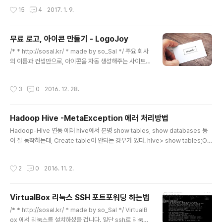
지어 프로그램을 삭제했는데도 파일 explorer, 탐색기에
작성시간
15
4
2017. 1. 9.
서 자꾸 옆에 뜹니다.이걸 삭제하는 방법은 다음과 같습니
다. 1. 시작키 + R 을 눌러 실행을 시작.2. regedit 입력.
(윈도우 10은 시작키를 누르고 regedit을 입력해도 됩니
무료 로고, 아이콘 만들기 - LogoJoy
다.) 좌측 레지스트리 목록에서 ctrl + F 를 누르시면 찾기
글 내용
가 뜹니다. 018D5C66-4533-4307-9B53-224DE
/* * http://sosal.kr/ * made by so_Sal */ 주요 회사
2ED1FE6위 텍스트를 복사해서 붙여넣어 찾아주시면 됩
의 이름과 컨셉만으로, 아이콘을 자동 생성해주는 사이트
니다. 위 레지스트리를 검색하면 아래 2개의 value가 나옵
가 있다. 로고조이 (LogoJoy) 라는 사이트이다. 인공지능
니다.그 중,..
과 알고리즘을 통해, 사용자가 원하는 스타일과 비슷한 로
작성시간
3
0
2016. 12. 28.
고를 만들어준다고 홍보되어있지만, 사용해보면 머신러닝
까지는 잘 모르겠고, 사용자가 원하는 주제를 선정해주면
그것에 맞는 굉장히 많은 템플릿을 조합하여 사용자에게
Hadoop Hive -MetaException 에러 처리방법
알려주는 정도인 듯 하다. 사이트 접속: http://logojoy.c
글 내용
om/ 사이트에 접속하여 회원가입/로그인 후, MAKE YO
Hadoop-Hive 연동 에러 hive에서 분명 show tables, show databases 등
UR LOGO 버튼을 누르면 바로 로고를 만들 수 있다. 내
이 잘 동작하는데, Create table이 안되는 경우가 있다. hive> show tables;OK
아이디가 sosal인 만큼, 나도 로고를 한번 만들어 봤다. 설
Time taken: 0.141 seconds 그런데 Create Table을 하면 자세한 에러사항 없
계가 완벽하지 않은 상태에서 디자이너까지 함..
이 아래와 같이 FAILED 에러가 뜬다. > CREATE TABLE TABLE_NAMES (ID S
작성시간
2
0
2016. 11. 2.
TRING, SYMBOL STRING, GENE_NAME STRING) > ROW FORMAT DEL
IMITED FIELDS TERMINATED BY ',' > LINES TERMINATED BY '\n' > ST
ORED AS TEXTFILE; FAILED: Execution Error, return co..
VirtualBox 리눅스 SSH 포트포워딩 하는법
글 내용
/* * http://sosal.kr/ * made by so_Sal */ VirtualB
ox 에서 리눅스를 설치하셨을 겁니다. 일단 ssh로 리눅스