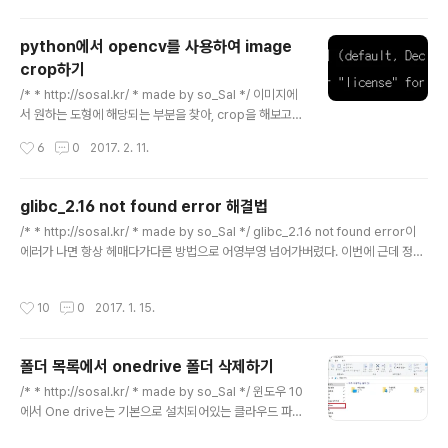
은 증가한다. 따라서 데이터를 활용하기 위해선 개인정보
를 보호하는 단계는 필수적이다. 1. Definition of Attribu
python에서 opencv를 사용하여 image
tes in Data Privacy 1) Identifiers: 식별자 (혹은 Key)
crop하기
흔히 Database에서, entity (개체)를 구분할 수 있는 변
글 내용
수를 Key라고 부른다. 식별자는 의료데이터에서 각 샘플
/* * http://sosal.kr/ * made by so_Sal */ 이미지에
들을 독립적으로 구분할 수 있는 변수기 때문에, 필히 민감
서 원하는 도형에 해당되는 부분을 찾아, crop을 해보고자
정보가 된다. 예를 들어 주민번호, 전화번호, 환자등록번호,
한다.opencv 라이브러리를 사용할 것이다. 이 포스팅에
작성시간
6
0
2017. 2. 11.
계좌번호, 영상의학이미지..
서는 위의 사진에서 네모난 사진들을 crop해볼것이다.네
모난 박스를 체크하고 해당 부분을 잘라 저장할 것이다. 1.
python opencv library 설치 및 기타라이브러리 설치
glibc_2.16 not found error 해결법
python 버전을 확인한다. (3.6 버전) http://www.lfd.uc
글 내용
/* * http://sosal.kr/ * made by so_Sal */ glibc_2.16 not found error이
i.edu/~gohlke/pythonlibs/ 사이트에 접속하여 버전에
에러가 나면 항상 헤매다가다른 방법으로 어영부영 넘어가버렸다. 이번에 근데 정통
맞는 opencv whl 파일을 다운받는다. 윈도우즈 64비트
으로 필요하게 생겼다 ;; 구글링 해보니 아래에 설명이 잘 나와있다. http://unix.sta
와 python 버전 3.6을 사용하고 있기 때문에opencv_p
ckexchange.com/questions/176489/how-to-update-glibc-to-2-14-i
ython-3.2.0-cp36-cp36m-win_amd..
작성시간
10
0
2017. 1. 15.
n-centos-6-5 mkdir ~/glibc_install; cd ~/glibc_install wget http://ftp.g
nu.org/gnu/glibc/glibc-2.14.tar.gz tar zxvf glibc-2.14.tar.gz cd glibc-2.
14 mkdir build cd build ..
폴더 목록에서 onedrive 폴더 삭제하기
글 내용
/* * http://sosal.kr/ * made by so_Sal */ 윈도우 10
에서 One drive는 기본으로 설치되어있는 클라우드 파일
시스템 프로그램입니다. 그런데 One drive를 안쓰고, 심