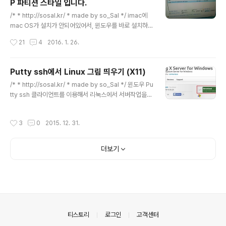
P 파티션 스타일 입니다.
가 있다. 이런 경우, 도대체 어떤 인코딩 설정으로 되어있기
글 내용
에, 이렇게 보이는 것일까?답은 character set에 있다.
/* * http://sosal.kr/ * made by so_Sal */ imac에
MySQL 커맨드에서 다음과 같이 입력하면 현재의 ..
mac OS가 설치가 안되어있어서, 윈도우를 바로 설치하려
고 하였다. windows iso 파일과 ultraiso를 이용하여 b
작성시간
21
4
2016. 1. 26.
ootable usb device를 만든 후, 아이맥 전원을 키면서
option (alt)를 누르고 있으면 windows 설치 부팅이 가
능하다. 하지만, 맥 혹은 아이맥에서 기본으로 설치하게 되
Putty ssh에서 Linux 그림 띄우기 (X11)
면, 다음과 같은 오류를 볼 수 있다. - 이 디스크에 windo
글 내용
/* * http://sosal.kr/ * made by so_Sal */ 윈도우 Pu
ws를 설치할 수 없습니다. 선택한 디스크가 GPT 파티션
tty ssh 클라이언트를 이용해서 리눅스에서 서버작업을
스타일입니다. 이 경우, shift + F10을 누르면 cmd(com
하고있다. 특히 R에서 graph를 그릴 때, 파일로 저장해서
mand) 화면을 띄워서 다음과 같은 명령어로 문제를 해결
그리곤 했는데, 별로 불편함을 못느껴서 파일로 저장하고
할 수 있다. 0. shift + F10 키로 cmd 창을..
작성시간
3
0
2015. 12. 31.
winSCP 같은 SFTP로 그림파일을 하나하나 다운받아서
확인해보고 했었다. 최근에 멍청한 방법이란걸 깨닫고 X11
포워딩을 검색하였더니 쉽게 해결방법을 찾을 수 있었다.
더보기
아래의 포스팅에서 대부분 가져온 내용입니다. http://ts.d
evbj.com/138 putty는 좀 불편해서 투명푸티로 유명한
iputty를 사용하고 있었는데, putty나 iputty나 모두 적용
가능한 방법이다. 사용하고 있는 Putty (혹은 iPutty)에서
x11 ..
의안내
티스토리
로그인
고객센터