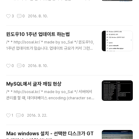
서버에 접속하기 위해서, ssh demon이 필요합니다. (ss
hd) 먼저 sshd를 설치해줍시다. - Ubuntu sudo apt-g
작성시간
3
0
2016. 8. 10.
et install openssh-server - CentOS yum -y insta
ll openssh-server openssh-clients netstat -ntl
같은 명령어로 22번 포트가 열려있는지 확인해주시고.. if
윈도우10 1주년 업데이트 하는법
config로 네트워크가 잘 동작하고 있는지도 확인해줍니
글 내용
다. VirtualBox 설치 시, Network 설정을 default로 해
/* * http://sosal.kr/ * made by so_Sal */ 윈도우10,
주셨다면 일단 기본적으로 이더넷 카드의 address는 10.
1주년 업데이트가 떴습니다. 업데이트 규모가 커서 그런지,
0.2.1..
자동으로 업데이트는 안되고 따로 받아주셔야 업데이트가
되네요. 윈도우10 인터페이스가 워낙 좋아서, 이번 업데이
작성시간
0
0
2016. 8. 10.
트는 저는 바로 하기로 결심했습니다. 1. 시작키를 누른 후
에, update를 검색해주시면 제어판 메뉴 중 하나인, '업데
이트 확인' 이 뜹니다. 이걸 클릭해주세요. Windows 업데
MySQL에서 글자 깨짐 현상
이트 화면이 뜹니다. 여기서 '자세한 정보'를 눌러주시면 됩
글 내용
니다. 제가 그림에 따로 표시를 안했지만, '자세한 정보' 를
/* * http://sosal.kr/ * made by so_Sal */ 서버에서
누르시면 됩니다. 그러면 이렇게 'Windows 10 업데이트
관리를 할 때, 데이터베이스 encoding (character set)
기록' 화면이 브라우저로 뜨게 됩니다. '1주년 업데이트 다
이 UTF8로 설정되어있지 않은 경우가 있다.이미 만들어
운로드' 를 눌러주시면 업데..
져 있는 디비에서 select 쿼리를 이용하여 데이터를 보는
작성시간
1
0
2016. 3. 22.
데, 다 깨져있을 경우에 위와 같은 상황일 확률이 높다. 예
를 들면 다음의 상황이다. mysql> select member_id,
name, date, time from member limit 10; 이렇게 정
Mac windows 설치 - 선택한 디스크가 GT
보를 출력하는데, 인코딩 문제 때문에 알아볼 수 없는 경우