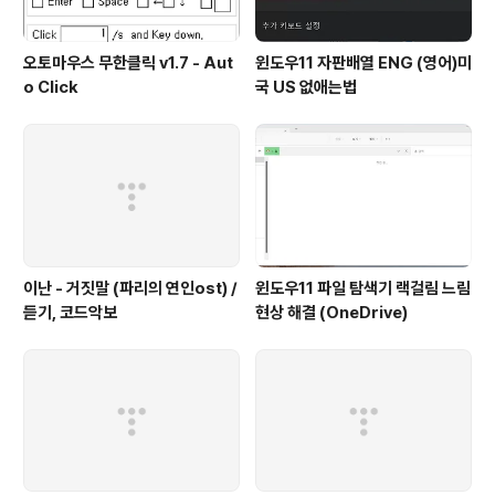
오토마우스 무한클릭 v1.7 - Aut
윈도우11 자판배열 ENG (영어)미
o Click
국 US 없애는법
이난 - 거짓말 (파리의 연인ost) /
윈도우11 파일 탐색기 랙걸림 느림
듣기, 코드악보
현상 해결 (OneDrive)