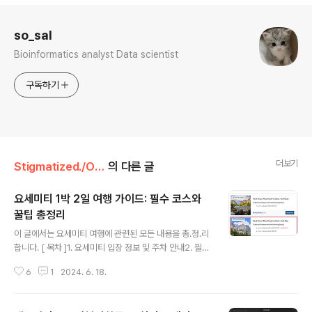
로그 정보
so_sal
Bioinformatics analyst Data scientist
구독하기
더보기
Stigmatized./Outing
의 다른 글
요세미티 1박 2일 여행 가이드: 필수 코스와
꿀팁 총정리
글 내용
이 글에서는 요세미티 여행에 관련된 모든 내용을 총.정.리
합니다. [ 목차 ]1. 요세미티 입장 정보 및 주차 안내2. 필수
준비물 체크리스트3. 숙박 및 캠핑장 예약4. 1박 2일 코스
6
1
2024. 6. 18.
추천5. 포인트별 사진 1. 요세미티 입장 정보 및 주차 안내
2024년 기준으로 아래 날짜는 무조건 예약하셔야 입장하
실 수 있습니다 !!!4월 13일 - 6월 30일: 주말 (토요일, 일