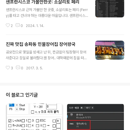
샌프란시스코 가볼만한곳: 소살리토 페리
요일) 및 공휴일7월 1일 ~ 8월 16일: 모든 날짜8월 17일
글 내용
~ 10월 27일: 주말 (토요일, 일요일) 및 공휴일 ( 2024년
샌프란시스코 근처 가볼만 한 곳중, 소살리토는 페리 (Ferr
이후로는 아래의 사이트에서 자세한 정보를 확인해주세요.
y)를 타고 건너야 하는 아름다운 마을입니다. 샌프란시스
) https://www.recreation.gov/timed-entry/10086
코 페리빌딩에서 35분정도 페리를 타고 가는데, 가는 중간
745 Yosemite National Park Ticketed..
2
0
2024. 1. 14.
에 알카트라즈 섬을 매우 가까이 보고 지나갈 수 있어요 -
소살리토에 가야하는 이유 - 1. 페리를 타고 샌프란시스코
의 멋진 야경을 볼 수 있음 2. 알카트라즈 섬을 눈앞에서 볼
진짜 맛집 송파동 민물장어집 장어왕국
수 있음 3. 금문교, 오클랜드 베이 브릿지를 볼 수 있음 소
글 내용
살리토는 크게 관광할만한 컨텐츠는 없긴 한데, 페리를 타
공모전으로 몇일을 밤새고 난 뒤, 뜬금없이 팀장형이 장어
는 맛이 매우 좋습니다! 매우 유명한 아이스크림 집이 있어
사준다고 잠실로 불러줬다.웬 장어.. 대학때문에 집을 떠난
요 아기자기한 상점들 구경하기 딱 좋은 곳! 페리 티켓을 사
이후로 한번도 먹어본적 없는 '민물장어' ㅋㅋㅋ 암튼 이왕
는게 좀 복잡한데 천천히 말씀드려 볼게요! 1. 페리빌딩으
3
0
2017. 3. 5.
먹는거 맛있는집 가자고 이곳저것 뒤져봤더니장어왕국 여
로 가기 https://maps.app.goo.gl/W5NnsvWWcL..
기가 좀 유명한가보다.. 맛집포스팅은 구로디지털단지쪽에
살다가 몇번 올린 이후,강북구로 이사하고나선 처음이다.
근데 웬 잠실에 있는 음식점을 ㅋㅋ. 장어 배달도 된다고,
가끔 시켜먹는 곳이라고 하심.. 다행히 뒷쪽에 주차장이 있
이 블로그 인기글
어서 쉽게 올 수 있었음 ㅋㅋ진짜 어디 맛집 갈때 주차장이
제일 문제인데..다행히 주차장도 완비되어있는듯 암튼 두
근두근.. 장어 먹으러 가자니 맛집블로그 포스팅도 할 겸이
것 저것 사진도 많이 찍었는데.. 쓸 데 없는 사진도 좀 많긴
하다. 공모전 끝나고 맥주..