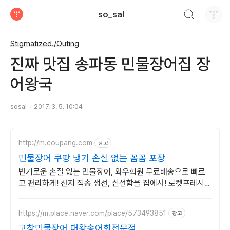
검색하기
so_sal
티스토리
Stigmatized./Outing
진짜 맛집 송파동 민물장어집 장
어왕국
sosal
2017. 3. 5. 10:04
http://m.coupang.com
광고
민물장어 쿠팡 냉기 손실 없는 꼼꼼 포장
번거로운 손질 없는 민물장어, 와우회원 무료배송으로 빠르
고 편리하게! 산지 직송 생선, 신선함을 집에서! 로켓프레시로
더욱 빠르게 즐기세요.
https://m.place.naver.com/place/573493851
광고
고창민물장어,대왕송어회전문점