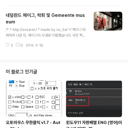
센터의 간판은 밤에도 멋지게 빛나고 있습니다. 학회장 아
침의 Keynote 세션. Single cell 분석 관련 주제였는데,
네덜란드 헤이그, 학회 및 Gemeente mus
참 재미있는 분야죠. 데이터가 좀 불안정 하기 때문에, 이것
저것 필터링 하는 기법부터 시작해서 유전체 분석의 결과
eum
글 내용
를 바탕으로 발생학을 설명하는 강의였습니다. 저도 언젠
/* * http://sosal.kr/ * made by so_Sal */ 헤이그 타
가 single cell 분석을 공부해보고 싶네요. 밖에선 이렇게
워에서 나온 뒤, 헤이그의 시내로 이동했습니다. 사진 찍힌
캠브릿지, 스프링거, 옥스포드 프레스 3가지 서적 관련 업
시각을 보니 밤 9시정도가 됐네요. 딱 밤 8시 이후가 되면
체에서 와서 책을 싸게 팔고 있었습니다...
3
0
2016. 9. 18.
길거리에 사람보기가 힘들어지는 동네입니다. 그렇다고 치
안이 안좋지는 않은데, 가게들이 거의 오후 6시만 되면 다
문을 닫고 집으로 퇴근하는것 같습니다. 저녁만 되면 정말
길거리가 조용해집니다. 시끌벅적해야 할 시내가, 밤 9시
에 이렇게 불만 켜놓고 더이상 영업을 하지 않네요. 그래도
이 블로그 인기글
어차피 온거, 그냥 사진이나 찍고 가자는 맘으로 이곳 저곳
돌아다녔습니다. 여긴 애플스토어. 귀여운 사과이미지의
간판 두개가 반짝이네요. 물론 영업은 하지 않고 있습니다.
조명이 충분히 밝은데, 저 뒤에 디스플레이에 초점이 ..
오토마우스 무한클릭 v1.7 - Aut
윈도우11 자판배열 ENG (영어)미