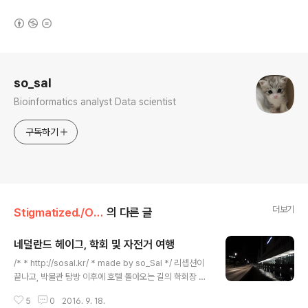
(새창열림)
로그 정보
so_sal
Bioinformatics analyst Data scientist
구독하기
더보기
Stigmatized./Outing
의 다른 글
네덜란드 헤이그, 학회 및 자전거 여행
글 내용
/* * http://sosal.kr/ * made by so_Sal */ 리셉션이
끝나고, 박물관 탐방 이후에 호텔 돌아오는 길의 학회장 분
수대. 밖에는 저렇게 자전거들이 덜렁 있네요. 하루 대여하
5
0
2016. 9. 18.
는데 얼마나 드는지 잘 기억이 안나네요.. 월드포럼 컨벤션