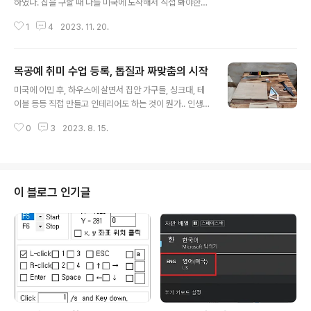
하였다. 집을 구할 때 다들 미국에 도착해서 직접 봐야한다
지 않음 여긴 층고가 정말 높고, 정말 정말 앤틱해서 너무
는 이야기들을 많이 해주셨다. 그러나, 나의 경우 포스닥으
좋..
1
4
2023. 11. 20.
로 혼자 몸만 오는 것이 아니기에, 엄청나게 많은 짐들과 가
족이 함께 와야했기에 미국 랜딩 후, 호텔에서 묵으면서 집
을 찾아볼 여유가 없었다. 그래서 상의해본 결과 미리 한국
목공예 취미 수업 등록, 톱질과 짜맞춤의 시작
에서 집을 계약하고 가자는 결론을 내렸다. 1. 학교 Housi
글 내용
ng 신청하기 이 방법이 가장 좋은 방법이나, 타이밍이 매우
미국에 이민 후, 하우스에 살면서 집안 가구들, 싱크대, 테
좋아야한다. Oak creek에 당첨되었으나, 예상보다 빨리
이블 등등 직접 만들고 인테리어도 하는 것이 뭔가.. 인생의
입주해야 해서 한 번 미뤘더니, 다신 연락이 오지 않았다 ㅠ
버킷리스트 같은 것이었다. 출국 전까지 시간이 좀 있어서
ㅠ 820sqft 크기인데, 가격이 고작 $2,725 !! 한국돈으
0
3
2023. 8. 15.
이번에 목공예를 한 번 배워보려고 등록했다. 학원은 서대
로 350만원은 되는 돈이지만, 이 동네에서 ..
문구에 있는 '나무를 품다' 에 등록했다. 20~24회 정도 레
슨이면 웬만한 협탁 정도는 만들어 볼 수 있는 듯 했다. 비
용도 크게 부담되지 않는 선이었다. (https://blog.naver.
com/mklove1111) 등록 한 당일날, 바로 2번의 수업을
이 블로그 인기글
듣기로 했고 (오전반, 오후반) 바로 톱질부터 시작했다. 나
무 판, 톱, 자 등등 다양한 도구들의 진짜 이름을 분명히 배
웠는데, 집에 와서 글을 쓰려니 기억이 나지 않는 마법! 아
무튼, 판의 높이가 18mm였기에, 18m..