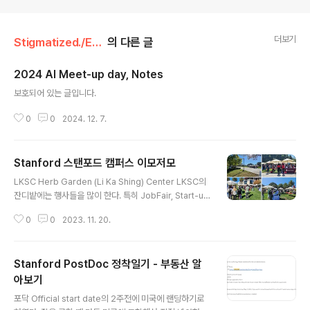
더보기
Stigmatized./Essay
의 다른 글
2024 AI Meet-up day, Notes
글 내용
보호되어 있는 글입니다.
0
0
2024. 12. 7.
Stanford 스탠포드 캠퍼스 이모저모
글 내용
LKSC Herb Garden (Li Ka Shing) Center LKSC의
잔디밭에는 행사들을 많이 한다. 특히 JobFair, Start-u
p, Careers, PostDoc 행사 등등 이곳에 다니다보면, 스
0
0
2023. 11. 20.
탠포드에서 공짜로 주는 티셔츠, 조그마난 가방, 에코백, 열
쇠고리 등 다양한 것을 득탬할 수 있다. Cecil H Green L
ibrary 여긴 스탠포드의 중도 앞, 근데 입구를 찍어놓은 사
Stanford PostDoc 정착일기 - 부동산 알
진이 없다 ㅎㅎ 다음에 꼭 자세히 찍어서 리뷰를 올릴것..
여긴 내가 제일 좋아하는 Stanford Green Library의 r
아보기
글 내용
eading room 이렇게 자유롭게 쓸 수 있는 모니터도 있어
포닥 Official start date의 2주전에 미국에 랜딩하기로
서 매우 좋다. # 무소음 키보드 마우스를 활용해야 시끄럽