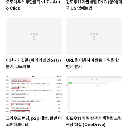
오토마우스 무한클릭 v1.7 - Aut
윈도우11 자판배열 ENG (영어)미
o Click
국 US 없애는법
이난 - 거짓말 (파리의 연인ost) /
URL을 이용하여 많은 파일을 한
듣기, 코드악보
번에 받기
크라우드 펀딩, p2p 대출, 한번 더
윈도우11 파일 탐색기 랙걸림 느림
고민해보세요.
현상 해결 (OneDrive)