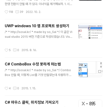
Shift를 누르고 행을 조절해도 멈추지 않습니다..
한영 전환이 안될 때 가 있다. 이녀석을 제거해보자. 1. 시작
키를 누른 후, "언어 설정" 을 검색, 그리고 실행한다. 2. 언
작성시간
118
39
2022. 10. 2.
어 목록에는 '한국어' 밖에 없고, 영어(미국)은 보이지도 않
는다. 이게 윈도우 11 키보드 자판 버그인데, 동일한 언어를
추가 후 삭제하는 것이 해결책이다. '언어 추가' 버튼을 누
UWP windows 10 앱 프로젝트 생성하기
른다. 3. english 를 검색하고, English (United State
글 내용
/* * http://sosal.kr/ * made by so_Sal */ 이 글은 Vi
s) 영어(미국) 을 선택 후, '다음' 을 누른다. 4. 모든 체크박
sual studio 2015 버전 기준으로 작성되었습니다. Visu
스를 해제하고, 언어를 설치한다. 5. 설치가 완료 되면, 이
al studio에서 지원하는 default application 에서 Hell
제 삭제한다. 6. 깔끔해진 자판 배열 수고하셨습니다.
o world를 출력하는 간단한 과정입니다. Windows 10
작성시간
5
0
2015. 8. 16.
을 기점으로 다양한 모듈들이 하나의 플랫폼에서 동작가능
하도록 통합되었는데, 이를 UWP라고 합니다. UWP: Uni
versal Windows Platform UWP에 대한 한국어판 M
C# ComboBox 수정 못하게 하는법
SDN은 아래 url에서 확인하실 수 있습니다. https://msd
글 내용
n.microsoft.com/ko-kr/library/windows/apps/hh
/* * http://sosal.kr/ * made by so_Sal */ Combo
703192.aspx 1. 새 프로젝트 만들기 2. Hello world
Box 만들 때, 이렇게 List를 기껏 만들었는데 사용자가 수
실행하기 1..
정해버릴 수 있더라구요.Enable = false 해버리면 list vi
ew가 안되고, 참 난감한 상황이었는데 DropDownStyle
작성시간
4
0
2015. 1. 15.
을 DropDown에서 DronDownList로 바꿔주면 잘 되더
이다. FlatStyle도 pupup이나 flat으로 바꿔주면 좀더 깔
끔한 디자인으로 완성! DropDownStyle은 모양 속성 안
C# 마우스 클릭, 위치정보 가져오기
에 있습니다 ^^
글 내용