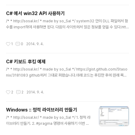
= true; Console.WriteLine("Press the Enter key to exit the program...
")..
C# 에서 win32 API 사용하기
글 내용
/* * http://sosal.kr/ * made by so_Sal */ system32 안의 DLL 파일에서 함
수를 import하여 사용하면 된다. 다음의 사이트에서 많은 정보를 얻을 수 있다.htt
p://www.pinvoke.net/index.aspx 예를들면, user32.dll 파일 안에 있는 Sen
dmessage(~) 함수를 사용하고 싶을 때,http://www.pinvoke.net/default.as
작성시간
1
0
2014. 9. 4.
px/user32.sendmessage 에서 정보를 얻을 수 있다. C# Signature:[DllImp
ort("user32.dll", CharSet = CharSet.Auto)] static extern IntPtr SendM
essage(IntPtr hWnd, UInt32 Msg, IntPtr ..
C# 키보드 후킹 예제
글 내용
/* * http://sosal.kr/ * made by so_Sal */ https://gist.github.com/Staso
nix/3181083 github에서 그대로 퍼왔습니다.아래 코드는 후킹한 후에 원래 목적
지로 가지 않는다는점...원한다면 hookProc 함수에서 return (IntPtr)1; 을CallN
extHookEx(hhook, code, (int)wParam, lParam);로 고쳐주시면 됩니다. usin
작성시간
2
2
2014. 9. 4.
g System;using System.Collections.Generic;using System.Compone
ntModel;using System.Data;using System.Drawing;using System.Lin
q;using System.Text;using System.W..
Windows :: 정적 라이브러리 만들기
글 내용
/* * http://sosal.kr/ * made by so_Sal */ 1. 정적 라
이브러리 만들기. 2. #pragma 명령어 사용하기 이번 포
스팅은 그림과 Plus() 함수 기본 예제를 통해 설명해 나가