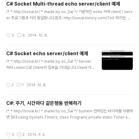
로그램이 x64 64비트 환경에서만 동작하도록 설정되어
C# Socket Multi-thread echo server/client 예제
있는 경우 1번의 경우 사용자의 컴퓨터에 .Net framewo
글 내용
/* * http://sosal.kr/ * made by so_Sal */ 기본적인 echo 서버 client / serv
rk 최신버전을 설치하면 간단하게 해결됩니다. - .Net Fra
er 프로그램과 거의 동일합니다.참조: http://sosal.tistory.com/760 하지만, 위
mework 설치 http://www.microsoft.com/ko-kr/d
소스의 단점은 2개 이상의 클라이언트가 한번에 echo 서버에 접근하지 못합니다.Li
ownload/details.aspx?id=30653 한국어 버전으로
sten 이후에 하나의 client의 메시지만을 기다리고 있기 떄문이죠. thread를 이용
설치하시면 간단히 해결됩니다. 2014. 10월 16일 기준
작성시간
3
4
2014. 10. 8.
하면 여러 client의 접속을 허락하여 메시지를 받을 수 있습니다. Client 소스 usin
으..
g System;using System.Collections.Generic;using System.Linq;using
System.Text;using System.Threading.Tasks;using System.W..
C# Socket echo server/client 예제
글 내용
/* * http://sosal.kr/ * made by so_Sal */ Server
에서 Listen으로 Client의 접속을 기다립니다.Client가
접속하면, Client가 보낸 메시지를 시간과 함께 돌려줍니
다. (Echo 서버) Stream을 이용하여 데이터 전송을 구현
작성시간
2
1
2014. 10. 8.
하였습니다. (StreamReader, StreamWriter)인코딩은
UTF8을 사용하였습니다. Client 소스 using System;u
sing System.Collections.Generic;using System.
C#: 주기, 시간마다 같은행동 반복하기
Linq;using System.Text;using System.Threadin
글 내용
g.Tasks;using System.Windows; using System.I
/* * http://sosal.kr/ * made by so_Sal */ System 안에있는 타이머를 사용하
O;using System.Net;using System..
면 된다.using System.Timers; class Program{ private static Timer aTi
mer; static void Main(string[] args) { // 2초의 interval을 둔 timer 만들기 a
Timer = new System.Timers.Timer(2000); // Hook up the Elapsed ev
작성시간
3
2
2014. 9. 4.
ent for the timer. aTimer.Elapsed += OnTimedEvent; aTimer.Enabled