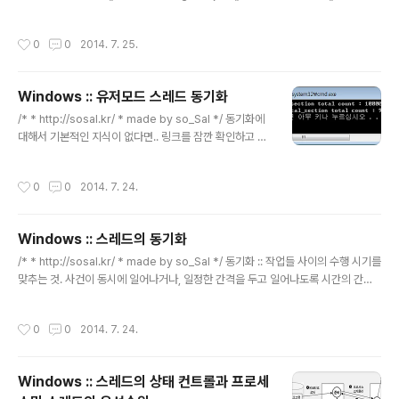
어 동기화 기법 :: CreateSemaphore() :: WaitForSingleObject() :: Release
(메모리) 핸들 윈도우 95 이전에는 프로세스마다 메모리
Semaphore() :: 다중프로세스 동기화 // 이름있는 뮤텍스, 세마포어 :: Named M
가..
작성시간
0
0
2014. 7. 25.
utex, OpenMutex() :: Named Mutex, OpenSemaphore() :: 예제들 뮤텍스
는 세마포어의 일부에 포함되는 기능중 하나입니다. 유저모드의 CriticalSection
관련 동기화 함수와 마찬가지로, 단 하나의 스레드만 임계영역에 접근 ..
Windows :: 유저모드 스레드 동기화
글 내용
/* * http://sosal.kr/ * made by so_Sal */ 동기화에
대해서 기본적인 지식이 없다면.. 링크를 잠깐 확인하고 오
세요 :: LINK_ 임계영역 :: 둘이상의 스레드가 동시에 접근
하는 위험요소를 지니는 코드 블럭 쉽게 동기화는 임계영
작성시간
0
0
2014. 7. 24.
역 위험요소에 의해 발생될 문제를 제거하는 것이라 할 수
있다. 임계영역은 어떤 메모리를 말하는 것이 아니라, 위험
요소를 지닌 코드입니다. 이 포스트에서 살펴볼 유저모드
Windows :: 스레드의 동기화
의 동기화 입니다. (다음 포스트에 커널모드로 연재합니
글 내용
다.) 이번장에서 살펴볼 내용 :: 1. 크리티컬 섹션 기반 동기
/* * http://sosal.kr/ * made by so_Sal */ 동기화 :: 작업들 사이의 수행 시기를
화 + 예제 :: void InitializeCriticalSection(LPCRITIC
맞추는 것. 사건이 동시에 일어나거나, 일정한 간격을 두고 일어나도록 시간의 간격
AL_SECTION lpCriticalSection); :: void Enter..
을 조정하는 것을 이른다. 임계영역 :: 둘이상의 스레드가 동시에 접근하는 위험요소
를 지니는 코드 블럭 쉽게 동기화는 임계영역 위험요소에 의해 발생될 문제를 제거하
작성시간
0
0
2014. 7. 24.
는 것이라 할 수 있다. 그렇다면, 둘 이상의 스레드가 동시접근 하는것이 왜 위험요소
인가? 간단히 예를 들겠습니다. 스레드 A와 B가 전역변수 int (0)를 1만큼 증가시킨
다고 가정해보면. 스레드 A는 int (0)의 값을 가져와서 1을 증가시킨다음, 원래 int
Windows :: 스레드의 상태 컨트롤과 프로세
(0) 가 존재하는 메모리에 증가시킨 값(1)으로 int (1)를 대입합니다. 여기서 발..