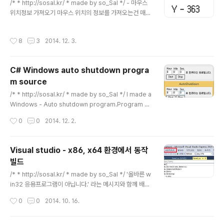
/* * http://sosal.kr/ * made by so_Sal */ - 마우스
위치정보 가져오기 마우스 위치의 정보를 가져오는건 매우
쉽습니다. Cursor.Position.X.ToString();Cursor.Pos
ition.Y.ToString(); 이렇게 Cursor 라는 객체를 이용하
작성시간
8
3
2014. 12. 3.
여 바로 가져올 수 있습니다. private static System.Ti
mers.Timer aTimer;public Form1(){ InitializeCom
ponent(); init_variables(); //타이머 시작 aTimer = n
C# Windows auto shutdown progra
ew System.Timers.Timer(100); aTimer.Elapsed
m source
+= timerFunction; aTimer.Enabled = true;} privat
글 내용
e void..
/* * http://sosal.kr/ * made by so_Sal */ I made a
Windows - Auto shutdown program.Program so
urces are very easy to understand. AutoShutdo
작성시간
0
0
2014. 12. 2.
wn.zip are including all my C# source file and co
des, even icon downloaded in free icon sitesDe
velopment environment: Visual studio 2012 exp
Visual studio - x86, x64 환경에서 동작
ress I just used some objects, It's very simple p
빌드
rogramming. Timer algorithm:private void Chan
글 내용
ges(object sender, EventAr..
/* * http://sosal.kr/ * made by so_Sal */ '올바른 w
in32 응용프로그램이 아닙니다.' 라는 메시지와 함께 배포
한 프로그램이 동작하지 않는 컴퓨터가 있을 수 있습니다.
작성시간
0
0
2014. 10. 16.
이러한 경우의 원인중에 2가지를 말씀 드리면 1. 사용자 컴
퓨터에 .Net framework가 설치되어있지 않은경우 2. 프