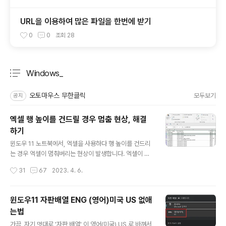
URL을 이용하여 많은 파일을 한번에 받기
0
0
조회
28
Windows_
분류 전체보기
주요 글 목록
오토마우스 무한클릭
모두보기
공지
엑셀 행 높이를 건드릴 경우 멈춤 현상, 해결
하기
글 내용
윈도우 11 노트북에서, 엑셀을 사용하다 행 높이를 건드리
는 경우 엑셀이 멈춰버리는 현상이 발생합니다. 엑셀이 중
단되었다거나, '응답 없음' 메시지 팝업 조차 뜨지 않으며,
작성시간
31
67
2023. 4. 6.
작업관리자에서 엑셀 전체를 종료해야만 종료가 가능합니
다. 이는 엑셀에서 Shift 키를 누른 상태에서, 행 높이를 건
드릴 경우 생기는 멈춤 현상입니다. 이를 해결하는 방법이
윈도우11 자판배열 ENG (영어)미국 US 없애
있습니다. 1. 시작키 -> 설정 2. 시간 및 언어 -> 언어 및 지
는법
역 3. 한국어 -> ... -> 언어 옵션 4. Microsft 입력기 ->
글 내용
키보드 옵션 5. 이전 버전의 Microsoft IME 를 '켬' 이제
가끔, 자기 멋대로 '자판 배열' 이 영어(미국) US 로 바껴서,