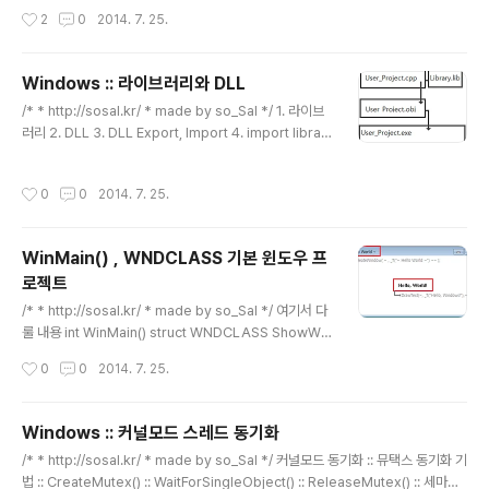
도록 하겠습니다. 정적 라이브러리를 만들기 1.Win32 프
작성시간
2
0
2014. 7. 25.
로젝트를 생성합니다. Win32 project는 윈도우를 포함
하여 DLL, static library 등을 만들 수 있습니다. 이름을
입력하여 생성한 후 을 누르지 말고, 다음을 누른 다음, 응
Windows :: 라이브러리와 DLL
용 프로그램 종류 :: 정적 라이브러리 아참, 지금 만드려는
글 내용
라이브러리는 간단하게 살짝 짚고 가는거니.. 미리 컴파일
/* * http://sosal.kr/ * made by so_Sal */ 1. 라이브
된 헤더란에 체크를 풀고 마침 버튼을 ^-^; 그리고 하나의
러리 2. DLL 3. DLL Export, Import 4. import librar
헤더파일과 리소스 파일을 만들어 (소스, 리소스는 사실 차
y Library :: Static Library 함수, 데이터, 자료형 등 여러
이가 없습니다.)..
가지 프로그래밍 요소의 집합. 일반적으로 Library를 말하
작성시간
0
0
2014. 7. 25.
면 Statc library. 정적 라이브러리를 말한다. printf() 함
수를 쓰기 위해서 #include 헤더파일을 추가해보았을 것
이다. stdio.h :: extern int printf (__const char *__r
WinMain() , WNDCLASS 기본 윈도우 프
estrict __format, ...); 라는 구문이 있는데, 이 함수의 원
로젝트
형을 보자하면 끝이 없다. 이 굉장히 긴 코드를 단지 출력해
글 내용
주기 위해 매번 프로그램에 추가하는 것..
/* * http://sosal.kr/ * made by so_Sal */ 여기서 다
룰 내용 int WinMain() struct WNDCLASS ShowWin
dow(); UpdateWindow(); GetMessage(); Transla
작성시간
0
0
2014. 7. 25.
teMessage(); DispatchMessage(); struct MSG in
t WinMain(HINSTANCE hInstance, HINSTANCE h
PrevInstance, LPSTR lpCmdLine, int nShowCm
Windows :: 커널모드 스레드 동기화
d); WinMain 함수는 윈도우 기반 응용 프로그램을 위한
글 내용
/* * http://sosal.kr/ * made by so_Sal */ 커널모드 동기화 :: 뮤택스 동기화 기
초기 진입점으로서 커널에 의해서 호출됩니다. HINSTAN
법 :: CreateMutex() :: WaitForSingleObject() :: ReleaseMutex() :: 세마포
CE hInstance 현재 윈도우 응용 프로그램의 Instance