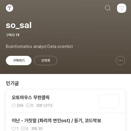
검색하기
티스토리
so_sal
구독자
19
Bioinformatics analyst Data scientist
구독하기
방명록
신고하기 레이어
열기
인기글
오토마우스 무한클릭
258
0
조회
1,073
이난 - 거짓말 (파리의 연인ost) / 듣기, 코드악보
1
0
조회
30