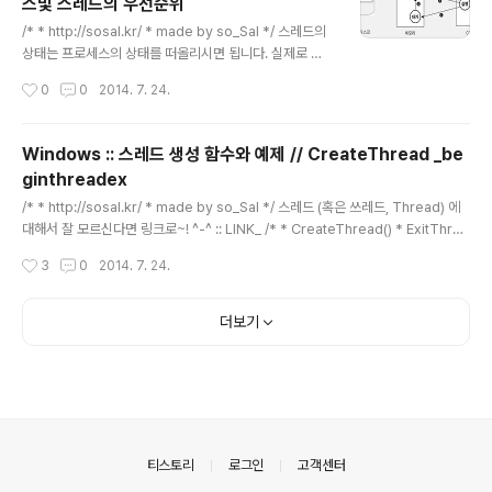
스및 스레드의 우선순위
글 내용
/* * http://sosal.kr/ * made by so_Sal */ 스레드의
상태는 프로세스의 상태를 떠올리시면 됩니다. 실제로 Wi
ndows에서 상태가 변화하는 주체는 프로세스가 아닙니
작성시간
0
0
2014. 7. 24.
다. 스레드가 변화하는 것입니다. 위 그림은 프로세스의 상
태변화를 나타내는 대표적인 그림입니다. 위 상태를 나타
내는 준비, 실행, 대기 (ready, running, block)에 관한
Windows :: 스레드 생성 함수와 예제 // CreateThread _be
내용은 스레드의 상태를 나타낸다고 보셔도 무방합니다. ::
ginthreadex
프로세스의 상태와 우선순위에 대한 자세한 내용을 잘 모
글 내용
르신다면 :: 링크로 " LINK_ " 프로세스 우선순위 설정 함
/* * http://sosal.kr/ * made by so_Sal */ 스레드 (혹은 쓰레드, Thread) 에
수 BOOL SetPriorityClass( HANDLE hProcess, D
대해서 잘 모르신다면 링크로~! ^-^ :: LINK_ /* * CreateThread() * ExitThrea
WORD dwPriorityClass) 원하는 프로세스의 핸들을 첫
d() * GetExitCodeThread() * _beginthreadex() * ResumeThread(); * _
작성시간
3
0
2014. 7. 24.
매개변수에 ..
endthreadex() * ------------- */ Windows에서 쓰레드를 생성하는 가장 기
본적인 함수는 CreateThread 입니다. HANDLE CreateThread( 1. LPSECU
RITY_ATTRIBUTES lpThreadAttributes, 2. SIZE_T dwStackSize, 3. LP
더보기
THREAD_START_ROUTINE lpStart..
의안내
티스토리
로그인
고객센터