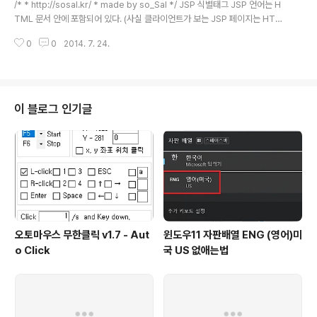
----------------- /* -- join.jsp -- * input으로부터
/* * http://sosal.kr/ * made by so_Sal */ JSP 식별태그 JSP 언어는 H
넘어온 데이타들을 변수화 후에 * ..
TML 문서 안에 포함되어 있다. (사실 클라이언트가 보는 JSP 페이지는 HTM
L이다.) 서버에서 JSP 언어를 실행해낸 다음, 그 결과를 클라이언트 언어로 소
0
0
2014. 7. 24.
화해내어 (HTML, Javascript 등) 클라이언트에게 보낸다. 따라서, 서버가 클
라이언트에게 보내주기 위해 처리해야할 구문, 문단을 지정해줘야 한다. 방법 :
or 주석문 일반 HTML에서 주석문은 클라이언트가 "소스보기"를 하였을 시에,
모두 보여주게 된다. 간단한 주석문임에도 불구하고, 이것이 클라이언트에게 노
출될 시, 보안 상 문제가 될 수 있다. 그 외에도, 실제 JSP소스와, (또는 여러가
이 블로그 인기글
지 웹프문법) 클라이언트가 보는 소스..
오토마우스 무한클릭 v1.7 - Aut
윈도우11 자판배열 ENG (영어)미
o Click
국 US 없애는법