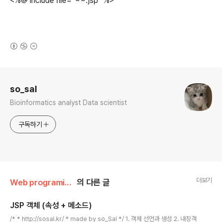
<%@ include file="~~.jsp" %>
(새창열림)
로그 정보
so_sal
Bioinformatics analyst Data scientist
구독하기
더보기
Web programing/JSP
의 다른 글
JSP 객체 (속성 + 메소드)
글 내용
/* * http://sosal.kr/ * made by so_Sal */ 1. 객체 선언과 생성 2. 내장객