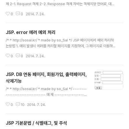
체 2-1. Request 객체 2-2. Response 객체 자바는 객체지향 언어로, 대부
분이 class로 이루어져있고, 이를 이용하여 프로그래밍 한다. class 객체들은
0
0
2014. 7. 24.
속성과 메소드로 구성되어있다. 속성(Property) : 자바스크립트 변수나 다른
객체들을 의미 메소드(Method) : 객체에서 사용되어지는 함수를 의미. 1. 객체
선언과 생성 데이터를 연산, 처리를 위해서는 각각의 객체마다 자료형(데이터
JSP. error 에러 예외 처리
타입)이 있어야 하고, 이를 사용하기 위해 반드시 변수를 선언해야 한다. int a;
글 내용
// a 라는 이름으로 선언과 동시에 메모리 확보 String b; // b 라는 String Cl..
/* * http://sosal.kr/ * made by so_Sal */ JSP 페이지에서 예외 처리하
는방법 1. 예외 발생시 에러를 처리할 페이지를 지정하여, 그 페이지로 이동하게
한다. (page 지시어) 2. 페이지 내에서 Try / Catch 구문을 이용하여 에러를
0
0
2014. 7. 24.
처리한다. 1. Page 지시어를 이용한 예외처리 /* * page명령어로 오류가 발
생하였을 때 이동할 페이지를 설정한다. * 1-1에서 오류를 발생시킨다. */ ===
=================== 예제 1-1 ======================
JSP. DB 연동 페이지, 회원가입, 출력페이지,
====================== 예제 1-1 ===================
=== ====================== 예제 1-2 ================
삭제기능
글 내용
=..
/* * http://sosal.kr/ * made by so_Sal */ --------
----------------------- 예 제 -------------------
------------ /* * -- input.html -- * id, password,
0
10
2014. 7. 24.
name, email 등의 간단한 정보를 join.jsp 에 전달 */ 아
이디 : 암호 : 이름 : e-mail : ------------------------
------- 예 제 ------------------------------- ---
JSP 기본문법 / 식별태그, 및 주석
---------------------------- 예 제 --------------
글 내용