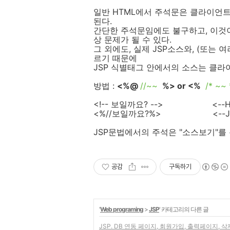
일반 HTML에서 주석문은 클라이언트
된다.
간단한 주석문임에도 불구하고, 이것
상 문제가 될 수 있다.
그 외에도, 실제 JSP소스와, (또는
르기 때문에
JSP 식별태그 안에서의 소스는 클라
방법 :
<%@
//~~
%> or <%
/* ~
<!-- 보일까요? --> <--H
<%//보일까요?%> <--J
JSP문법에서의 주석은 "소스보기"를 
공감
구독하기
'
Web programing
>
JSP
' 카테고리의 다른 글
JSP. DB 연동 페이지, 회원가입, 출력페이지, 