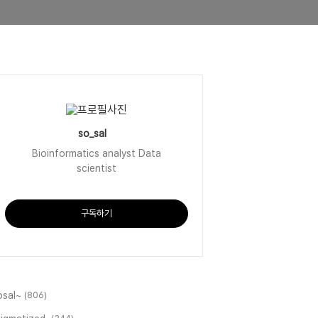
so_sal
Bioinformatics analyst Data
scientist
구독하기
osal~
(806)