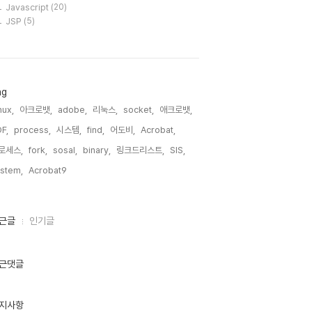
Javascript
(20)
JSP
(5)
ag
nux,
아크로뱃,
adobe,
리눅스,
socket,
애크로뱃,
F,
process,
시스템,
find,
어도비,
Acrobat,
로세스,
fork,
sosal,
binary,
링크드리스트,
SIS,
stem,
Acrobat9,
근글
인기글
근댓글
지사항