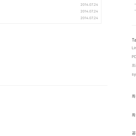
2014.07.24
2014.07.24
2014.07.24
T
Li
PD
프
sy
최
최
근
글
과
인
최
기
글
공