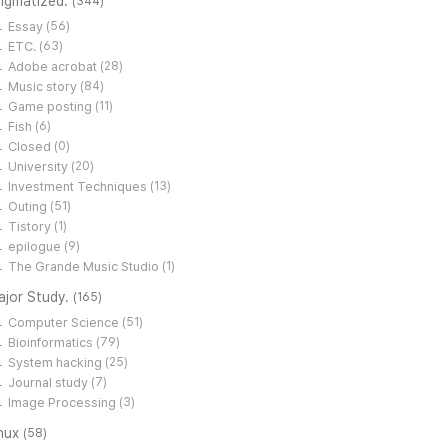
tigmatized.
(344)
Essay
(56)
ETC.
(63)
Adobe acrobat
(28)
Music story
(84)
Game posting
(11)
Fish
(6)
Closed
(0)
University
(20)
Investment Techniques
(13)
Outing
(51)
Tistory
(1)
epilogue
(9)
The Grande Music Studio
(1)
ajor Study.
(165)
Computer Science
(51)
Bioinformatics
(79)
System hacking
(25)
Journal study
(7)
Image Processing
(3)
inux
(58)