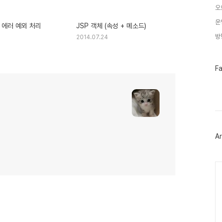
오
운
or 에러 예외 처리
JSP 객체 (속성 + 메소드)
방
2014.07.24
페
F
이
스
북
트
위
터
플
러
Ar
그
인
Ca