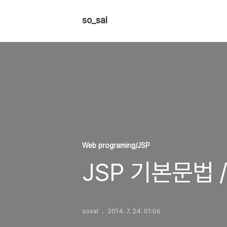
so_sal
Web programing/JSP
JSP 기본문법 
sosal
2014. 7. 24. 01:06