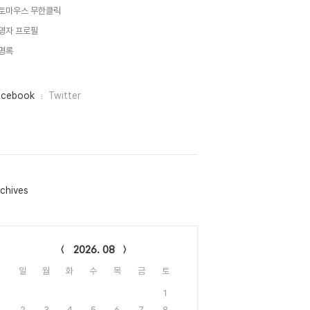
토마우스 무한클릭
영자 프로필
명록
acebook
Twitter
chives
lendar
2026. 08
일
월
화
수
목
금
토
1
2
3
4
5
6
7
8