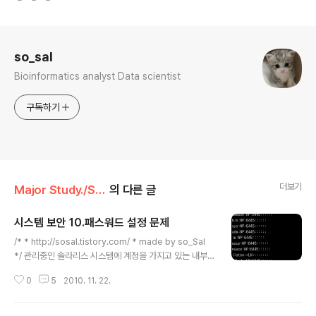
로그 정보
so_sal
Bioinformatics analyst Data scientist
구독하기
더보기
Major Study./System hacking
의 다른 글
시스템 보안 10.패스워드 설정 문제
글 내용
/* * http://sosal.tistory.com/ * made by so_Sal
*/ 관리중인 솔라리스 시스템에 계정을 가지고 있는 내부
사용자들에게 패스워드를 자주 바꿀것을 공지하고 있으나
0
5
2010. 11. 22.
일부 사용자들이 잘 따라주지 않아서 부득이 강제로 패스
워드를 바꿔야하는 제한기간을 설정해야 한다. yspace라
는 계정의 패스워드 정책을 다음과 같이 강제 설정하시오.