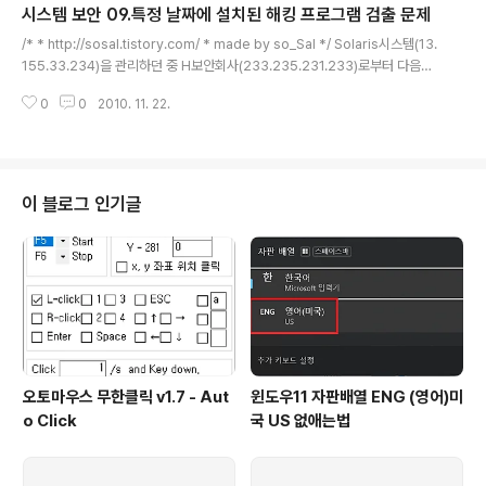
시스템 보안 09.특정 날짜에 설치된 해킹 프로그램 검출 문제
- 패스워드를 바꾼지 14일이 되면 무조건 새 패스워드로
글 내용
바꿔야함. - 패스워드를 새로 바꾼지 만 하루가 지나기 전
/* * http://sosal.tistory.com/ * made by so_Sal */ Solaris시스템(13.
에는 패스워드를 변경할 수 없음. (단, yspace라는 계정에
155.33.234)을 관리하던 중 H보안회사(233.235.231.233)로부터 다음과
대해서만 적용되어야 하고 타 계정에 영향을 주어서는 안
같은 항의메일을 받았다. 시스템을 점검하여 해커가 설치한 해킹프로그램을 삭
됨) [passwd] 시스템 모든 계정은 /etc/passwd파일에
0
0
2010. 11. 22.
제하시오.참고로 이 시스템이 셋업된 날짜는 2001년 10월1일이며, H사로부터
관련 항목을 가지고 있다. 이 파일에는 각 행마다..
보내온 로그파일은 다음과 같다. Oct 26 18:07:45 233.235.231.233 rpc.
statd[189]: gethostbyname format string attack from 13.155.33.2
34 Oct 26 18:08:14 233.235.231.233 rpc.statd[189]: gethostbyn
ame format string a..
이 블로그 인기글
오토마우스 무한클릭 v1.7 - Aut
윈도우11 자판배열 ENG (영어)미
o Click
국 US 없애는법