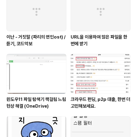
이난 - 거짓말 (파리의 연인ost) /
URL을 이용하여 많은 파일을 한
듣기, 코드악보
번에 받기
윈도우11 파일 탐색기 랙걸림 느림
크라우드 펀딩, p2p 대출, 한번 더
현상 해결 (OneDrive)
고민해보세요.