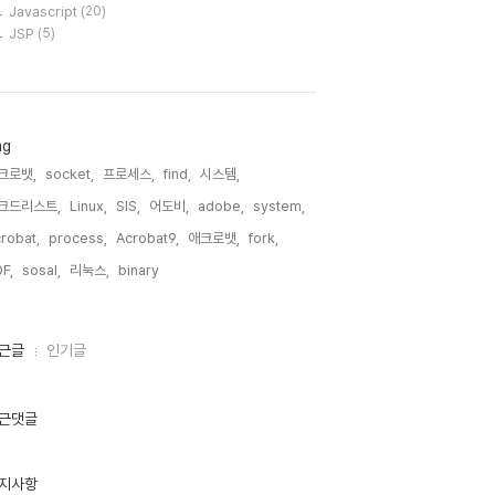
Javascript
(20)
JSP
(5)
ag
크로뱃,
socket,
프로세스,
find,
시스템,
크드리스트,
Linux,
SIS,
어도비,
adobe,
system,
robat,
process,
Acrobat9,
애크로뱃,
fork,
F,
sosal,
리눅스,
binary,
근글
인기글
근댓글
지사항