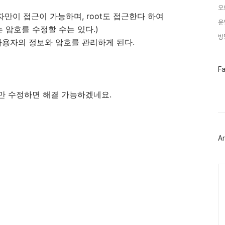
오
 권한자만이 접근이 가능하며, root도 접근한다 하여
운
t는 암호를 수정할 수는 있다.)
방
사용자의 정보와 암호를 관리하게 된다.
페
F
이
스
북
파일만 수정하면 해결 가능하겠네요.
트
위
터
플
러
Ar
그
인
Ca