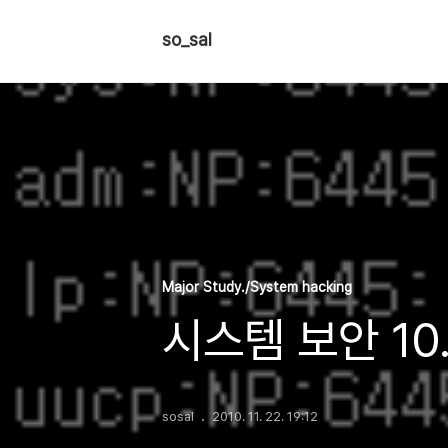
so_sal
Major Study./System hacking
시스템 보안 1
sosal
2010. 11. 22. 19:12