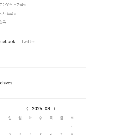
토마우스 무한클릭
영자 프로필
명록
acebook
Twitter
chives
lendar
2026. 08
일
월
화
수
목
금
토
1
2
3
4
5
6
7
8