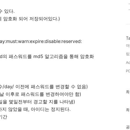
수 있다.
에 암호화 되어 저장되어있다.)
T
y:must:warn:expire:disable:reserved:
아
링
password의 패스워드를 md5 알고리즘을 통해 암호화
Ac
PD
수/day/ 이전에 패스워드를 변경할 수 없음)
최
최
된 날 이후로 패스워드를 변경하여야만 함)
근
글
료일을 몇일전부터 경고할 지를 나타냄)
과
그인하지 않았을 때, 아이디는 정지된다.
인
최
기
료기간
글
공