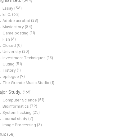
tigmatized.
(344)
Essay
(56)
ETC.
(63)
Adobe acrobat
(28)
Music story
(84)
Game posting
(11)
Fish
(6)
Closed
(0)
University
(20)
Investment Techniques
(13)
Outing
(51)
Tistory
(1)
epilogue
(9)
The Grande Music Studio
(1)
ajor Study.
(165)
Computer Science
(51)
Bioinformatics
(79)
System hacking
(25)
Journal study
(7)
Image Processing
(3)
inux
(58)