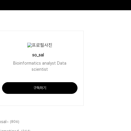
so_sal
Bioinformatics analyst Data
scientist
구독하기
osal~
(806)