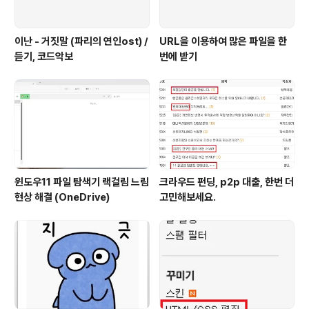
이난 - 거짓말 (파리의 연인ost) /
URL을 이용하여 많은 파일을 한
듣기, 코드악보
번에 받기
윈도우11 파일 탐색기 랙걸림 느림
크라우드 펀딩, p2p 대출, 한번 더
현상 해결 (OneDrive)
고민해보세요.