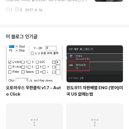
창기에 한번 맞췄던 경험이 있다. 그때도 물론 만족스러운
함께 구매했고, 일요일 오늘 수령했습니다 ㅎㅎ. 자세한 스
업체였다. 그런데 요즘 버저비터는 더욱 성장한거같다. 리
1
0
2017. 4. 16.
팩은 http://www.samsung.com/sec/smartphone
뉴얼 된 사이트,다양한 스타일 , 주변팀들의 만족도가 그렇
s/galaxy-s8/ 공식 홈페이지에서 확인하시면 좋을 것 같
다...
아요. Galaxy S8 컬러는 오키드 그레이Galaxy S8+ 컬
러는 스카치 블루입니다. 막상 화면 앞쪽은 전면이 디스플
레이라서,케이스를 사용하는 경우엔 컬러가 별로 의미가
이 블로그 인기글
없어 보여요. 아래부터 박스 개봉기 사진 시작됩니다. 우측
이 Galaxy S8, 좌측이 Galaxy S8+ 입니다.박스크기가
미묘하게 달라요. 대충 크기 짐작하시라고 500원짜리 동
전 올려놨습니다 ㅎ..
오토마우스 무한클릭 v1.7 - Aut
윈도우11 자판배열 ENG (영어)미
o Click
국 US 없애는법