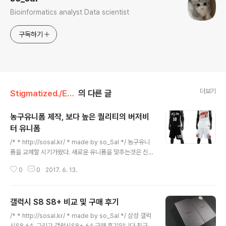
Bioinformatics analyst Data scientist
구독하기
더보기
Stigmatized./ETC.
의 다른 글
농구유니폼 제작, 보다 높은 퀄리티의 버저비
터 유니폼
글 내용
/* * http://sosal.kr/ * made by so_Sal */ 농구유니
폼을 교체할 시기가왔다. 새로운 유니폼을 맞추는것은 신
선하고 기분좋은 일이다. 하지만 총무 입장에서는 상당히
0
0
2017. 6. 13.
신경쓰이고 귀찮은일이 아닐수없다. 나는 다년간 총무를해
오면서 유니폼 교체를 여러번했다. 웬만한 업체는 모두 이
용해본편이다. 꼼꼼한 성격때문인지 교체시기가 되기전부
갤럭시 S8 S8+ 비교 및 구매 후기
터 여러 업체를 돌아보며 조사를하는 편이다. 그래서 내가
글 내용
총무를 하나보다. 이번에 제작할 업체는 버저비터다. htt
/* * http://sosal.kr/ * made by so_Sal */ 삼성 갤럭
p://buzzerbeater.co.kr/ 12년도 버저비터가 생기고 초
시S8 64, 그리고 갤럭시S8+ 64 구매 후기입니다.친구와