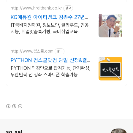
http://www.hrditbank.co.kr
광고
KG에듀원 아이티뱅크 김종수 27년경
력전문가 IT취업상담
IT국비지원학원, 정보보안, 클라우드, 인공
지능, 취업맞춤특기병, 국비취업교육.
http://www.컴스쿨.com
광고
PYTHON 컴스쿨닷컴 당일 신청&결제
시 기프티콘!
PYTHON 인강만으로 합격가능, 단기완성,
무한반복 전 강좌 스마트폰 학습가능
(새창열림)
로그 정보
so_sal