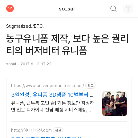
검색하기
so_sal
티스토리
Stigmatized./ETC.
농구유니폼 제작, 보다 높은 퀄리
티의 버저비터 유니폼
sosal
2017. 6. 13. 17:22
https://www.universeofuniform.com/
광고
3일완성, 유니폼 3D샘플 10벌부터 맞
춤소량생산 가능
유니폼, 근무복 고민 끝! 기본 정보만 작성하
면 전문 디자이너 전담 배정 서비스매장,
F&B, 호텔, 병원복, 기관 등 포트폴리오 다수
보유
http://하나더패션.com
광고