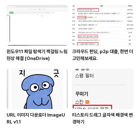
윈도우11 파일 탐색기 랙걸림 느림
크라우드 펀딩, p2p 대출, 한번 더
현상 해결 (OneDrive)
고민해보세요.
URL 이미지 다운로더 ImageU
티스토리 드래그 글자색 배경색 변
RL v1.1
경하기