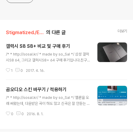
더보기
Stigmatized./ETC.
의 다른 글
갤럭시 S8 S8+ 비교 및 구매 후기
글 내용
/* * http://sosal.kr/ * made by so_Sal */ 삼성 갤럭
시S8 64, 그리고 갤럭시S8+ 64 구매 후기입니다.친구와
함께 구매했고, 일요일 오늘 수령했습니다 ㅎㅎ. 자세한 스
1
0
2017. 4. 16.
팩은 http://www.samsung.com/sec/smartphone
s/galaxy-s8/ 공식 홈페이지에서 확인하시면 좋을 것 같
아요. Galaxy S8 컬러는 오키드 그레이Galaxy S8+ 컬
곰오디오 스킨 바꾸기 / 적용하기
러는 스카치 블루입니다. 막상 화면 앞쪽은 전면이 디스플
글 내용
레이라서,케이스를 사용하는 경우엔 컬러가 별로 의미가
/* * http://sosal.kr/ * made by so_Sal */ 멜론을 오
없어 보여요. 아래부터 박스 개봉기 사진 시작됩니다. 우측
래 써왔는데, 다운받은 곡이 하도 많고 신곡은 잘 안듣는 터
이 Galaxy S8, 좌측이 Galaxy S8+ 입니다.박스크기가
라 멜론서비스를 더이상 이용하지 않고, mp3 플레이어로
미묘하게 달라요. 대충 크기 짐작하시라고 500원짜리 동
0
0
2016. 8. 1.
갈아타게 됐습니다. (서비스 끊으려니 할인해준다고 하네
전 올려놨습니다 ㅎ..
요.. 뭔가 기분이 나쁜 ;;) 곰 오디오 다운로드: http://gom
2.gomtv.com/release/gom_audio.htm 기본 곰오디