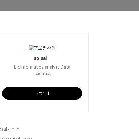
so_sal
Bioinformatics analyst Data
scientist
구독하기
osal~
(806)