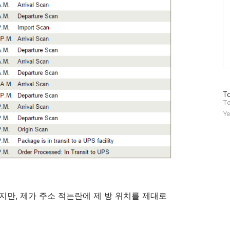
방
To
문
To
자
Ye
수
지만, 제가 주소 적는란에 제 방 위치를 제대로