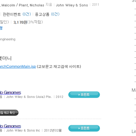
S
 했더니
SearchCommonMain.jsp
(교보문고 재고검색 사이트)
M
L