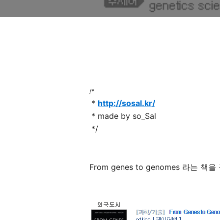
/*
*
http://sosal.kr/
* made by so_Sal
*/
From genes to genomes 라는