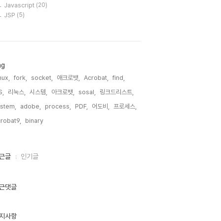
Javascript
(20)
JSP
(5)
ag
nux,
fork,
socket,
애크로뱃,
Acrobat,
find,
S,
리눅스,
시스템,
아크로뱃,
sosal,
링크드리스트,
stem,
adobe,
process,
PDF,
어도비,
프로세스,
robat9,
binary,
근글
인기글
근댓글
지사항