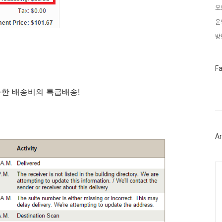
오
운
방
페
F
이
스
북
마어마한 배송비의 특급배송!
트
위
터
플
러
Ar
그
인
Ca