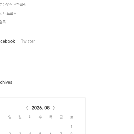
토마우스 무한클릭
영자 프로필
명록
acebook
Twitter
chives
lendar
2026. 08
일
월
화
수
목
금
토
1
2
3
4
5
6
7
8