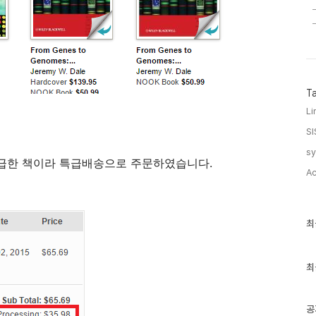
T
Li
SI
sy
고, 급한 책이라 특급배송으로 주문하였습니다.
Ac
최
최
근
글
과
인
최
기
글
공