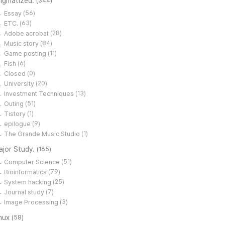
tigmatized.
(344)
Essay
(56)
ETC.
(63)
Adobe acrobat
(28)
Music story
(84)
Game posting
(11)
Fish
(6)
Closed
(0)
University
(20)
Investment Techniques
(13)
Outing
(51)
Tistory
(1)
epilogue
(9)
The Grande Music Studio
(1)
ajor Study.
(165)
Computer Science
(51)
Bioinformatics
(79)
System hacking
(25)
Journal study
(7)
Image Processing
(3)
inux
(58)