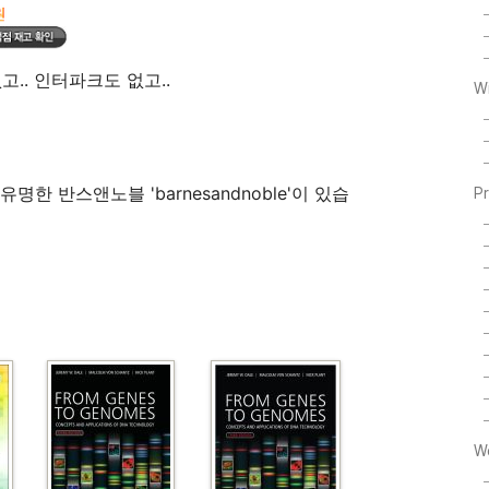
.. 인터파크도 없고..
W
한 반스앤노블 'barnesandnoble'이 있습
P
W