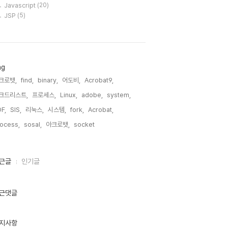
Javascript
(20)
JSP
(5)
ag
크로뱃,
find,
binary,
어도비,
Acrobat9,
크드리스트,
프로세스,
Linux,
adobe,
system,
F,
SIS,
리눅스,
시스템,
fork,
Acrobat,
ocess,
sosal,
아크로뱃,
socket,
근글
인기글
근댓글
지사항