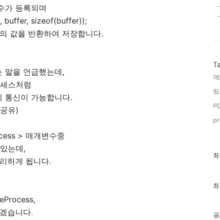
변수가 등록되며
buffer, sizeof(buffer));
변수의 값을 반환하여 저장합니다.
T
 말을 언급했는데,
애
로세스처럼
링
 통신이 가능합니다.
PD
공유)
pr
cess > 매개변수중
가 있는데,
최
최
리하게 됩니다.
근
글
과
인
최
기
eProcess,
글
보겠습니다.
공