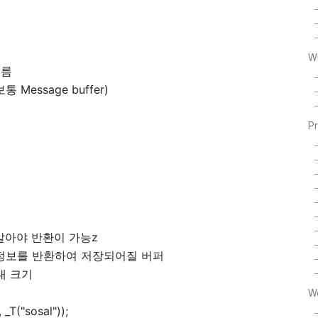
W
이름
 Message buffer)
P
을 알아야 반환이 가능z
있는 정보를 반환하여 저장되어질 버퍼
대 크기
W
_T("sosal"));