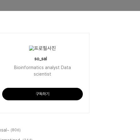
so_sal
Bioinformatics analyst Data
scientist
구독하기
osal~
(806)