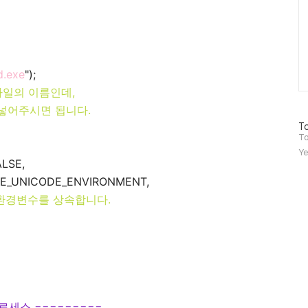
d.exe
");
파일의 이름인데,
넣어주시면 됩니다.
방
To
문
To
자
Ye
수
LSE,
E_UNICODE_ENVIRONMENT,
 환경변수를 상속합니다.
로세스 =========