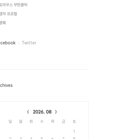
토마우스 무한클릭
영자 프로필
명록
acebook
Twitter
chives
lendar
2026. 08
일
월
화
수
목
금
토
1
2
3
4
5
6
7
8