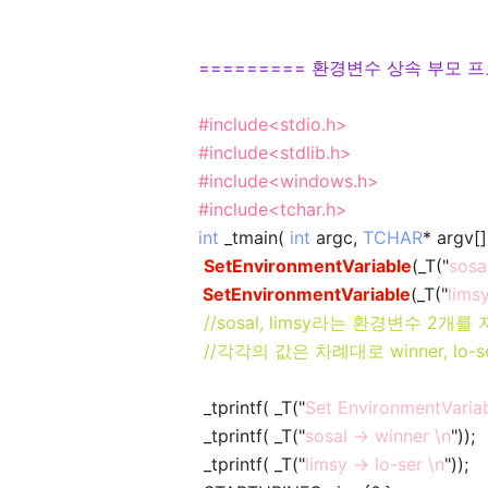
========= 환경변수 상속 부모 프
#include<stdio.h>
#include<stdlib.h>
#include<windows.h>
#include<tchar.h>
int
_tmain(
int
argc,
TCHAR
* argv[]
SetEnvironmentVariable
(_T("
sosa
SetEnvironmentVariable
(_T("
lims
//sosal, limsy라는 환경변수 2개
//각각의 값은 차례대로 winner, lo-s
_tprintf( _T("
Set EnvironmentVariab
_tprintf( _T("
sosal -> winner \n
"));
_tprintf( _T("
limsy -> lo-ser \n
"));