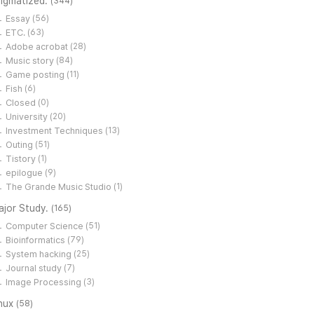
tigmatized.
(344)
Essay
(56)
ETC.
(63)
Adobe acrobat
(28)
Music story
(84)
Game posting
(11)
Fish
(6)
Closed
(0)
University
(20)
Investment Techniques
(13)
Outing
(51)
Tistory
(1)
epilogue
(9)
The Grande Music Studio
(1)
ajor Study.
(165)
Computer Science
(51)
Bioinformatics
(79)
System hacking
(25)
Journal study
(7)
Image Processing
(3)
inux
(58)