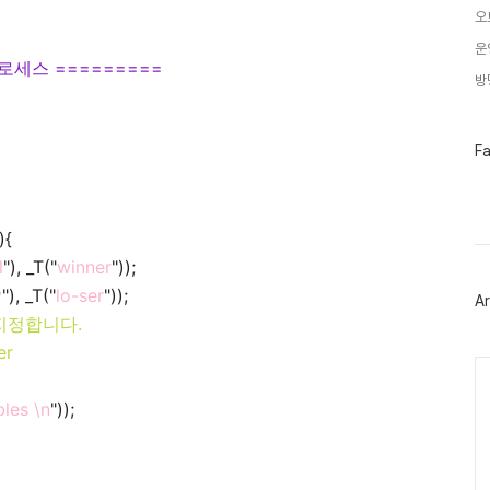
오
운
로세스 =========
방
페
F
이
스
북
트
위
){
터
l
"), _T("
winner
"));
플
러
y
"), _T("
lo-ser
"));
Ar
그
를 지정합니다.
인
er
Ca
les \n
"));