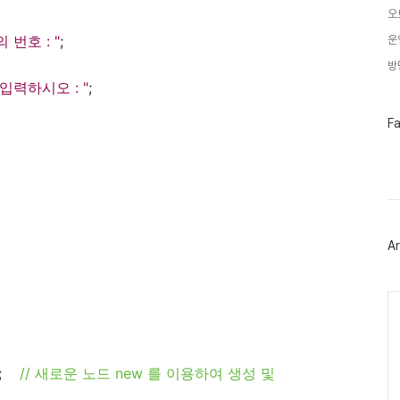
오
번호 : "
;
운
방
입력하시오 : "
;
페
F
이
스
북
트
위
터
플
러
Ar
그
인
Ca
l);
// 새로운 노드 new 를 이용하여 생성 및