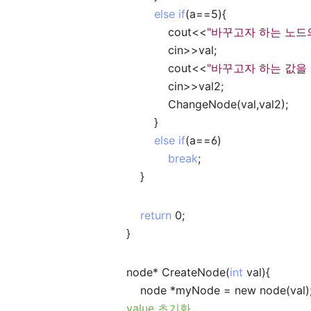
else if
(a==5){
cout<<
"바꾸고자 하는 노드의 
cin>>val;
cout<<
"바꾸고자 하는 값을 
cin>>val2;
ChangeNode(val,val2);
}
else if
(a==6)
break
;
}
return
0;
}
node* CreateNode(
int
val){
node *myNode = new node(va
value 초기화