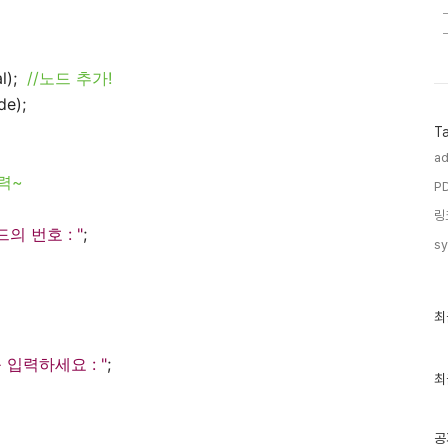
l);
//노드 추가!
e);
T
ad
출력~
PD
링
의 번호 : "
;
sy
최
최
근
글
 입력하세요 : "
;
과
인
최
기
글
공