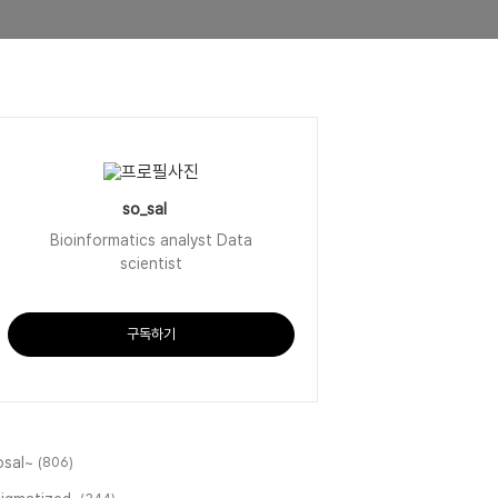
so_sal
Bioinformatics analyst Data
scientist
구독하기
osal~
(806)