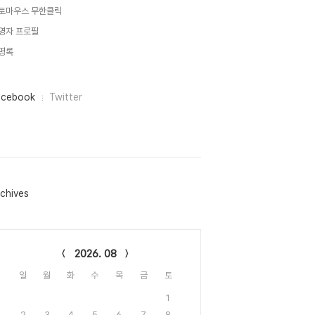
토마우스 무한클릭
영자 프로필
명록
acebook
Twitter
chives
lendar
2026. 08
일
월
화
수
목
금
토
1
2
3
4
5
6
7
8