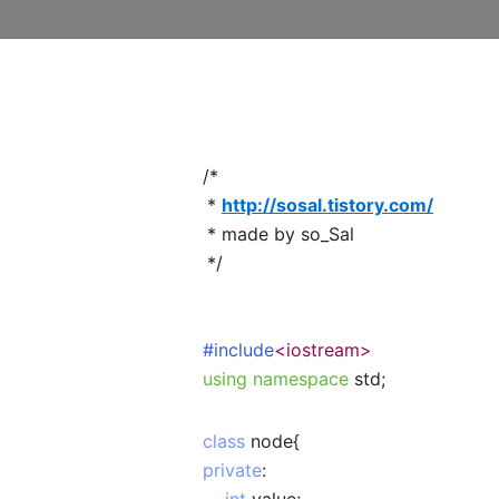
/*
*
http://sosal.tistory.com/
* made by so_Sal
*/
#include
<iostream>
using namespace
std;
class
node{
private
: