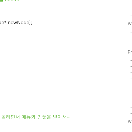
de* newNode);
W
P
면서 메뉴와 인풋을 받아서~
W