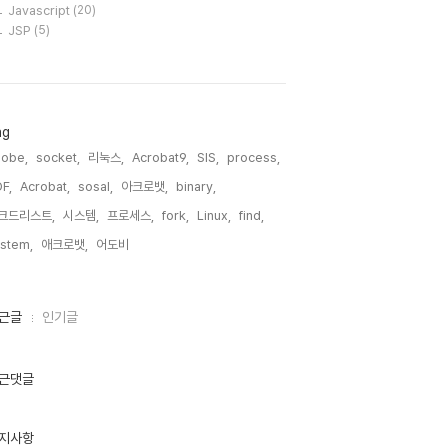
Javascript
(20)
JSP
(5)
ag
obe,
socket,
리눅스,
Acrobat9,
SIS,
process,
F,
Acrobat,
sosal,
아크로뱃,
binary,
크드리스트,
시스템,
프로세스,
fork,
Linux,
find,
stem,
애크로뱃,
어도비,
근글
인기글
근댓글
지사항