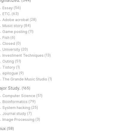
tigmatized.
(344)
Essay
(56)
ETC.
(63)
Adobe acrobat
(28)
Music story
(84)
Game posting
(11)
Fish
(6)
Closed
(0)
University
(20)
Investment Techniques
(13)
Outing
(51)
Tistory
(1)
epilogue
(9)
The Grande Music Studio
(1)
ajor Study.
(165)
Computer Science
(51)
Bioinformatics
(79)
System hacking
(25)
Journal study
(7)
Image Processing
(3)
inux
(58)