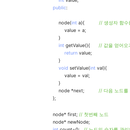
int
value;
public
:
node(
int
a){
// 생성자 함수
value = a;
}
int
getValue(){
// 값을 얻어오
return
value;
}
void
setValue(
int
val){
value = val;
}
node *next;
// 다음 노드를
};
node* first;
// 첫번째 노드
node* newNode;
int
count=0;
// 노드의 숫자를 관리할