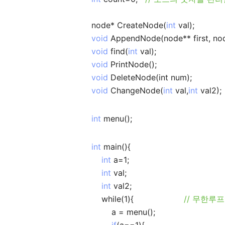
node* CreateNode(
int
val);
void
AppendNode(node** first, no
void
find(
int
val);
void
PrintNode();
void
DeleteNode(int num);
void
ChangeNode(
int
val,
int
val2);
int
menu();
int
main(){
int
a=1;
int
val;
int
val2;
while(1){
// 무한루프 돌리
a = menu();