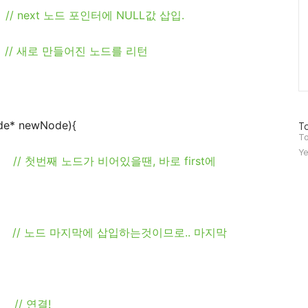
;
// next 노드 포인터에 NULL값 삽입.
;
// 새로 만들어진 노드를 리턴
de* newNode){
방
To
문
To
자
Ye
수
;
// 첫번째 노드가 비어있을땐, 바로 first에
{
// 노드 마지막에 삽입하는것이므로.. 마지막
;
// 연결!