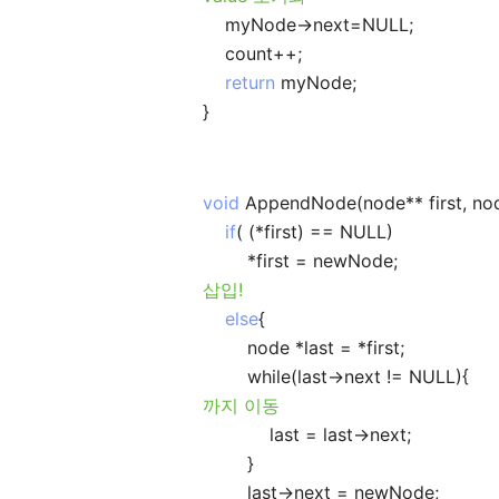
myNode->next=NULL
count++;
return
myNode
}
void
AppendNode(node** first, no
if
( (*first) == NULL)
*first = newNode
삽입!
else
{
node *last = *first;
while(last->next != NULL)
까지 이동
last = last->next;
}
last->next = newNode