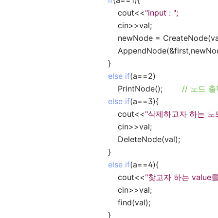
if
(a==1){
cout<<
"input : ";
cin>>val;
newNode = CreateNode(va
AppendNode(&first,newNod
}
else if
(a==2)
PrintNode();
// 노드 
else if
(a==3){
cout<<
"삭제하고자 하는 노드
cin>>val;
DeleteNode(val);
}
else if
(a==4){
cout<<
"찾고자 하는 value를
cin>>val;
find(val);
}