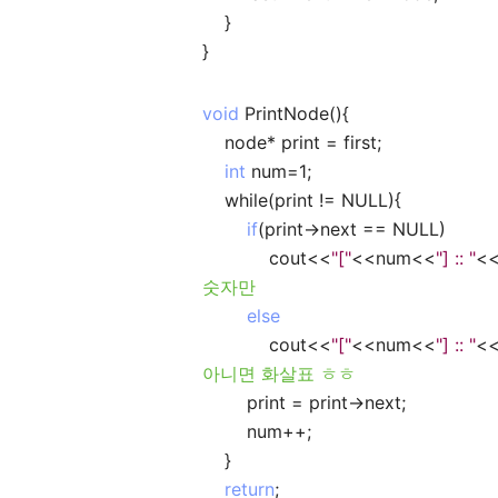
}
}
void
PrintNode(){
node* print = first;
int
num=1;
while(print != NULL){
if
(print->next == NULL)
cout<<
"["
<<num<<
"] :: "
<<
숫자만
else
cout<<
"["
<<num<<
"] :: "
<<
아니면 화살표 ㅎㅎ
print = print->next;
num++;
}
return
;