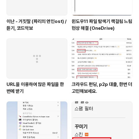
이난 - 거짓말 (파리의 연인ost) /
윈도우11 파일 탐색기 랙걸림 느림
듣기, 코드악보
현상 해결 (OneDrive)
URL을 이용하여 많은 파일을 한
크라우드 펀딩, p2p 대출, 한번 더
번에 받기
고민해보세요.