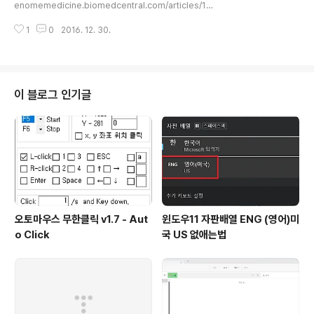
enomemedicine.biomedcentral.com/articles/10.
1186/s13073-016-0390-0 2015년 2월에 biorxiv.
1
0
2016. 12. 30.
org에 이미 올라온 논문이지만, 최근 publish 되어 다시
자세히 보게 되었다.Table 1에서 Cancer driver gene
detection tool에 관해 보기좋게 분류하여 보여주고 있
다.
이 블로그 인기글
오토마우스 무한클릭 v1.7 - Aut
윈도우11 자판배열 ENG (영어)미
o Click
국 US 없애는법