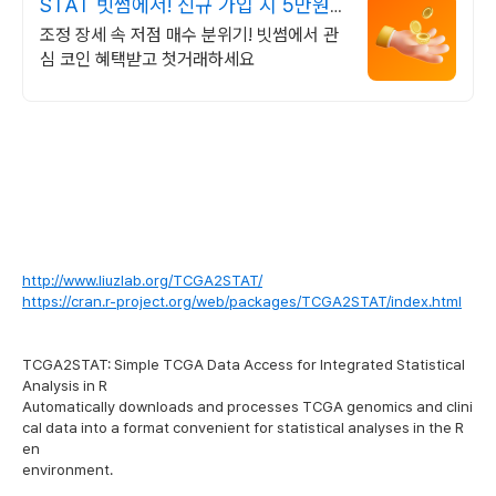
STAT 빗썸에서! 신규 가입 시 5만원
혜택
조정 장세 속 저점 매수 분위기! 빗썸에서 관
심 코인 혜택받고 첫거래하세요
http://www.liuzlab.org/TCGA2STAT/
https://cran.r-project.org/web/packages/TCGA2STAT/index.html
TCGA2STAT: Simple TCGA Data Access for Integrated Statistical
Analysis in R
Automatically downloads and processes TCGA genomics and clini
cal data into a format convenient for statistical analyses in the R
en
environment.