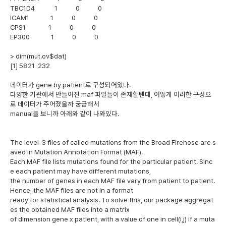
TBC1D4 1 0 0
ICAM1 1 0 0
CPS1 1 0 0
EP300 1 0 0
> dim(mut.ov$dat)
[1] 5821 232
데이터가 gene by patient로 구성되어있다.
다양한 기관에서 만들어진 maf 파일들이 존재할텐데, 어떻게 이러한 구성으
로 데이터가 주어졌을까 궁금해서
manual을 보니까 아래와 같이 나와있다.
The level-3 files of called mutations from the Broad Firehose are s
aved in Mutation Annotation Format (MAF).
Each MAF file lists mutations found for the particular patient. Sinc
e each patient may have different mutations,
the number of genes in each MAF file vary from patient to patient.
Hence, the MAF files are not in a format
ready for statistical analysis. To solve this, our package aggregat
es the obtained MAF files into a matrix
of dimension gene x patient, with a value of one in cell(i,j) if a muta