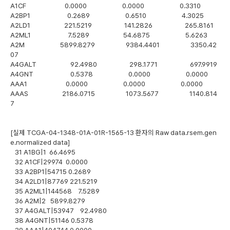
A1CF 0.0000 0.0000 0.3310
A2BP1 0.2689 0.6510 4.3025
A2LD1 221.5219 141.2826 265.8161
A2ML1 7.5289 54.6875 5.6263
A2M 5899.8279 9384.4401 3350.42
07
A4GALT 92.4980 298.1771 697.9919
A4GNT 0.5378 0.0000 0.0000
AAA1 0.0000 0.0000 0.0000
AAAS 2186.0715 1073.5677 1140.814
7
[실제 TCGA-04-1348-01A-01R-1565-13 환자의 Raw data.rsem.gen
e.normalized data]
31 A1BG|1 66.4695
32 A1CF|29974 0.0000
33 A2BP1|54715 0.2689
34 A2LD1|87769 221.5219
35 A2ML1|144568 7.5289
36 A2M|2 5899.8279
37 A4GALT|53947 92.4980
38 A4GNT|51146 0.5378
39 AAA1|404744 0.0000