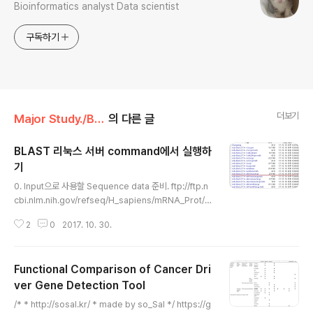
Bioinformatics analyst Data scientist
구독하기
더보기
Major Study./Bioinformatics
의 다른 글
BLAST 리눅스 서버 command에서 실행하
기
글 내용
0. Input으로 사용할 Sequence data 준비. ftp://ftp.n
cbi.nlm.nih.gov/refseq/H_sapiens/mRNA_Prot/에
서 아무거나... faa 확장자 파일 준비.모든 파일들을 하나로
2
0
2017. 10. 30.
합쳐서 sequences.faa 라는 파일로 완성.. # head se
quences.faa 1. BLAST Linux executable 파일 다운
로드URL: ftp://ftp.ncbi.nlm.nih.gov/blast/executa
Functional Comparison of Cancer Dri
bles/blast+/LATEST/ NCBI에서, 소프트웨어 다운로
드란에 들어가서 BLAST를 다운받는다. 2. wget으로 위
ver Gene Detection Tool
글 내용
의 blast x64-linux.tar.gz파일 다운로드. wget ftp://ft
/* * http://sosal.kr/ * made by so_Sal */ https://g
p.ncbi.nlm.nih.gov/blast/exe..