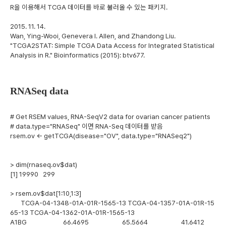
R을 이용해서 TCGA 데이터를 바로 불러올 수 있는 패키지.
2015. 11. 14.
Wan, Ying-Wooi, Genevera I. Allen, and Zhandong Liu.
"TCGA2STAT: Simple TCGA Data Access for Integrated Statistical
Analysis in R." Bioinformatics (2015): btv677.
RNASeq data
# Get RSEM values, RNA-SeqV2 data for ovarian cancer patients
# data.type="RNASeq" 이면 RNA-Seq 데이터를 받음
rsem.ov <- getTCGA(disease="OV", data.type="RNASeq2")
> dim(rnaseq.ov$dat)
[1] 19990 299
> rsem.ov$dat[1:10,1:3]
TCGA-04-1348-01A-01R-1565-13 TCGA-04-1357-01A-01R-15
65-13 TCGA-04-1362-01A-01R-1565-13
A1BG 66.4695 65.5664 41.6412