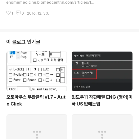
enomemedicine.biomedcentral.com/articles/10.
1186/s13073-016-0390-0 2015년 2월에 biorxiv.
1
0
2016. 12. 30.
org에 이미 올라온 논문이지만, 최근 publish 되어 다시
자세히 보게 되었다.Table 1에서 Cancer driver gene
detection tool에 관해 보기좋게 분류하여 보여주고 있
다.
이 블로그 인기글
오토마우스 무한클릭 v1.7 - Aut
윈도우11 자판배열 ENG (영어)미
o Click
국 US 없애는법