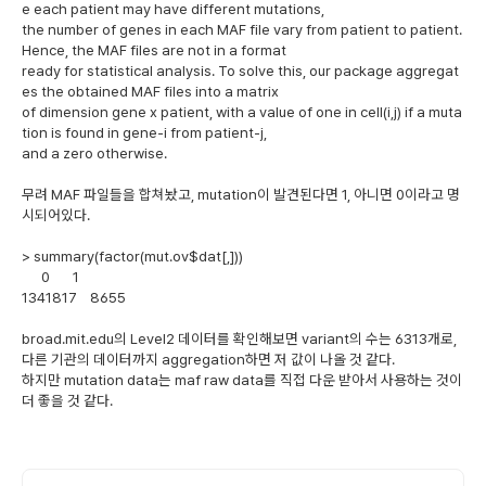
e each patient may have different mutations,
the number of genes in each MAF file vary from patient to patient.
Hence, the MAF files are not in a format
ready for statistical analysis. To solve this, our package aggregat
es the obtained MAF files into a matrix
of dimension gene x patient, with a value of one in cell(i,j) if a muta
tion is found in gene-i from patient-j,
and a zero otherwise.
무려 MAF 파일들을 합쳐놨고, mutation이 발견된다면 1, 아니면 0이라고 명
시되어있다.
> summary(factor(mut.ov$dat[,]))
0 1
1341817 8655
broad.mit.edu의 Level2 데이터를 확인해보면 variant의 수는 6313개로,
다른 기관의 데이터까지 aggregation하면 저 값이 나올 것 같다.
하지만 mutation data는 maf raw data를 직접 다운 받아서 사용하는 것이
더 좋을 것 같다.