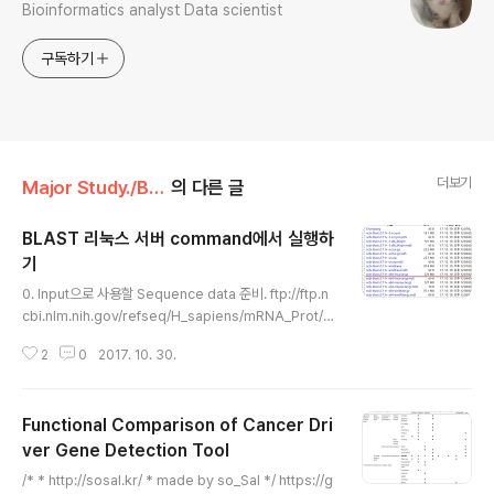
Bioinformatics analyst Data scientist
구독하기
더보기
Major Study./Bioinformatics
의 다른 글
BLAST 리눅스 서버 command에서 실행하
기
글 내용
0. Input으로 사용할 Sequence data 준비. ftp://ftp.n
cbi.nlm.nih.gov/refseq/H_sapiens/mRNA_Prot/에
서 아무거나... faa 확장자 파일 준비.모든 파일들을 하나로
2
0
2017. 10. 30.
합쳐서 sequences.faa 라는 파일로 완성.. # head se
quences.faa 1. BLAST Linux executable 파일 다운
로드URL: ftp://ftp.ncbi.nlm.nih.gov/blast/executa
Functional Comparison of Cancer Dri
bles/blast+/LATEST/ NCBI에서, 소프트웨어 다운로
드란에 들어가서 BLAST를 다운받는다. 2. wget으로 위
ver Gene Detection Tool
글 내용
의 blast x64-linux.tar.gz파일 다운로드. wget ftp://ft
/* * http://sosal.kr/ * made by so_Sal */ https://g
p.ncbi.nlm.nih.gov/blast/exe..