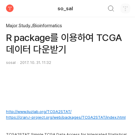
검색하기
so_sal
티스토리
Major Study./Bioinformatics
R package를 이용하여 TCGA
데이터 다운받기
sosal
2017. 10. 31. 11:32
http://www.liuzlab.org/TCGA2STAT/
https://cran.r-project.org/web/packages/TCGA2STAT/index.html
TCGA2STAT: Simple TCGA Data Access for Integrated Statistical