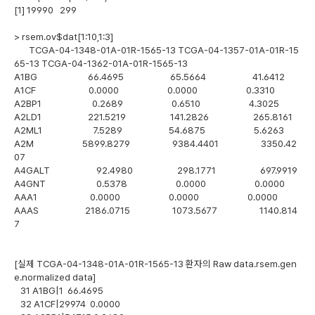
[1] 19990 299
> rsem.ov$dat[1:10,1:3]
TCGA-04-1348-01A-01R-1565-13 TCGA-04-1357-01A-01R-15
65-13 TCGA-04-1362-01A-01R-1565-13
A1BG 66.4695 65.5664 41.6412
A1CF 0.0000 0.0000 0.3310
A2BP1 0.2689 0.6510 4.3025
A2LD1 221.5219 141.2826 265.8161
A2ML1 7.5289 54.6875 5.6263
A2M 5899.8279 9384.4401 3350.42
07
A4GALT 92.4980 298.1771 697.9919
A4GNT 0.5378 0.0000 0.0000
AAA1 0.0000 0.0000 0.0000
AAAS 2186.0715 1073.5677 1140.814
7
[실제 TCGA-04-1348-01A-01R-1565-13 환자의 Raw data.rsem.gen
e.normalized data]
31 A1BG|1 66.4695
32 A1CF|29974 0.0000