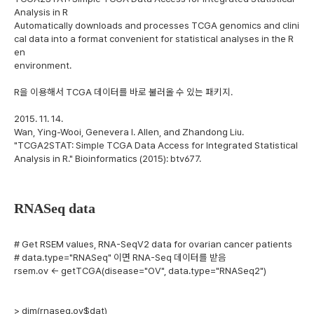
Analysis in R
Automatically downloads and processes TCGA genomics and clini
cal data into a format convenient for statistical analyses in the R
en
environment.
R을 이용해서 TCGA 데이터를 바로 불러올 수 있는 패키지.
2015. 11. 14.
Wan, Ying-Wooi, Genevera I. Allen, and Zhandong Liu.
"TCGA2STAT: Simple TCGA Data Access for Integrated Statistical
Analysis in R." Bioinformatics (2015): btv677.
RNASeq data
# Get RSEM values, RNA-SeqV2 data for ovarian cancer patients
# data.type="RNASeq" 이면 RNA-Seq 데이터를 받음
rsem.ov <- getTCGA(disease="OV", data.type="RNASeq2")
> dim(rnaseq.ov$dat)