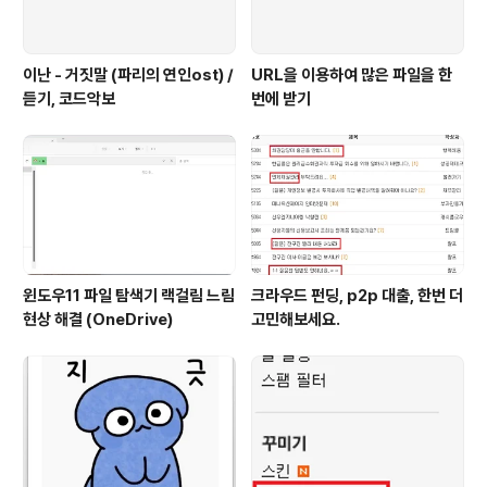
이난 - 거짓말 (파리의 연인ost) /
URL을 이용하여 많은 파일을 한
듣기, 코드악보
번에 받기
윈도우11 파일 탐색기 랙걸림 느림
크라우드 펀딩, p2p 대출, 한번 더
현상 해결 (OneDrive)
고민해보세요.